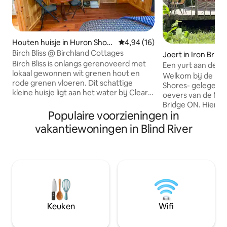
Houten huisje in Huron Shore
Gemiddelde beoordeling van 4,9
4,94 (16)
s
Birch Bliss @ Birchland Cottages
Joert in Iron Bridg
Birch Bliss is onlangs gerenoveerd met
Een yurt aan de oe
lokaal gewonnen wit grenen hout en
Mississagi.
Welkom bij de Pa
rode grenen vloeren. Dit schattige
Shores- gelegen o
kleine huisje ligt aan het water bij Clear
oevers van de Missi
Lake en beschikt over een intiem terras
Bridge ON. Hier ku
aan de voorkant, een barbecue, een
Populaire voorzieningen in
leven halen en we
eigen kampvuurplaats en een grote
met de natuur.Dit 
vakantiewoningen in Blind River
eigen steiger met zwemladder. Dit
te komen en op te 
huisje is gunstig gelegen in de buurt van
mooie vier seizoen
de boothelling en de kajakstalling. Op
elektriciteit,stro
het terrein kunnen gasten gratis
tot een vuurkuil 
gebruikmaken van kajaks, paddleboards
koken. Geniet van de rivier,
en waterfietsen. De Birch Bliss is
zonsondergangen,
voorzien van één queensize bed, een
nachthemels, even
complete badkamer en een
waaronder otters,
Keuken
Wifi
kitchenette/eethoek.
en kale arenden in