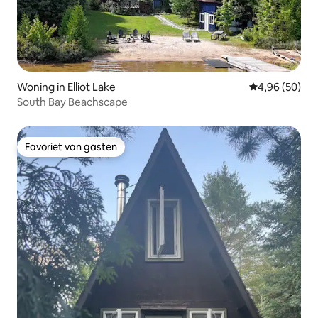
Woning in Elliot Lake
Gemiddelde be
4,96 (50)
South Bay Beachscape
Favoriet van gasten
Favoriet van gasten