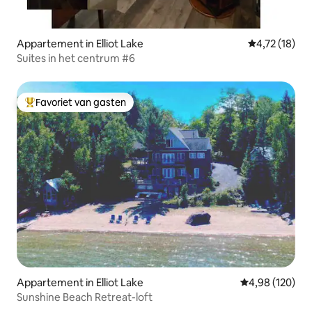
Appartement in Elliot Lake
Gemiddelde be
4,72 (18)
Suites in het centrum #6
Favoriet van gasten
Topfavoriet van gasten
Appartement in Elliot Lake
Gemiddelde beo
4,98 (120)
Sunshine Beach Retreat-loft