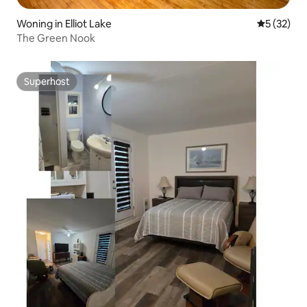
Woning in Elliot Lake
Gemiddelde
5 (32)
The Green Nook
Superhost
Superhost