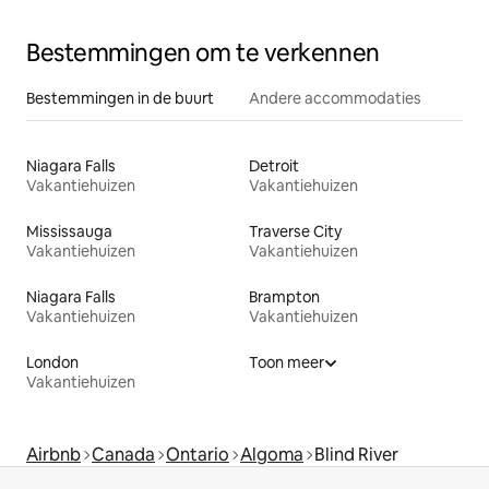
Bestemmingen om te verkennen
Bestemmingen in de buurt
Andere accommodaties
Niagara Falls
Detroit
Vakantiehuizen
Vakantiehuizen
Mississauga
Traverse City
Vakantiehuizen
Vakantiehuizen
Niagara Falls
Brampton
Vakantiehuizen
Vakantiehuizen
London
Toon meer
Vakantiehuizen
Airbnb
Canada
Ontario
Algoma
Blind River