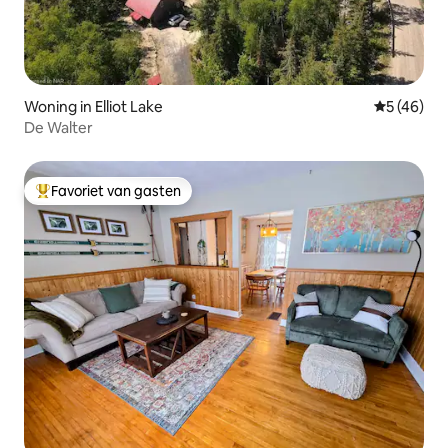
Woning in Elliot Lake
Gemiddelde
5 (46)
De Walter
Favoriet van gasten
Topfavoriet van gasten