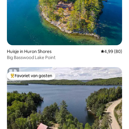
Huisje in Huron Shores
Gemiddelde be
4,99 (80)
Big Basswood Lake Point
Favoriet van gasten
Topfavoriet van gasten