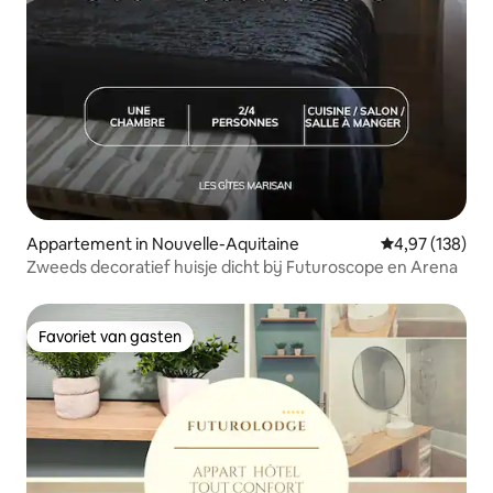
Appartement in Nouvelle-Aquitaine
Gemiddelde beo
4,97 (138)
Zweeds decoratief huisje dicht bij Futuroscope en Arena
Favoriet van gasten
Favoriet van gasten