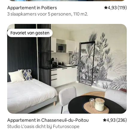
Appartement in Poitiers
Gemiddelde beo
4,93 (119)
3 slaapkamers voor 5 personen, 110 m2.
Favoriet van gasten
Favoriet van gasten
Appartement in Chasseneuil-du-Poitou
Gemiddelde beo
4,93 (236)
Studio L'oasis dicht bij Futuroscope