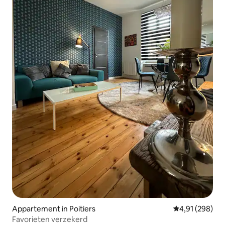
Appartement in Poitiers
Gemiddelde beo
4,91 (298)
Favorieten verzekerd