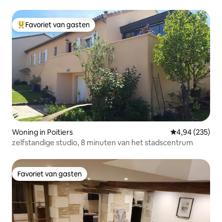
Futuroscope
Favoriet van gasten
Topfavoriet van gasten
Woning in Poitiers
Gemiddelde beo
4,94 (235)
zelfstandige studio, 8 minuten van het stadscentrum
Favoriet van gasten
Favoriet van gasten