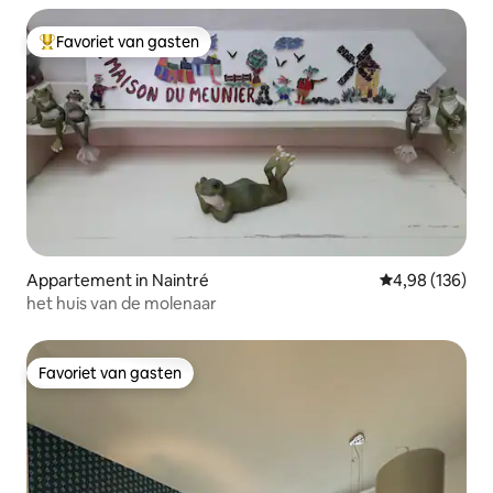
Favoriet van gasten
Topfavoriet van gasten
Appartement in Naintré
Gemiddelde beo
4,98 (136)
het huis van de molenaar
Favoriet van gasten
Favoriet van gasten