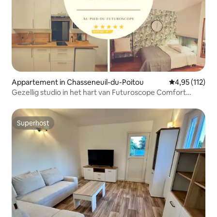
Appartement in Chasseneuil-du-Poitou
Gemiddelde beo
4,95 (112)
Gezellig studio in het hart van Futuroscope Comfort
gegarandeerd
Superhost
Superhost