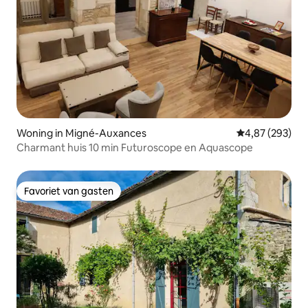
Woning in Migné-Auxances
Gemiddelde beo
4,87 (293)
Charmant huis 10 min Futuroscope en Aquascope
Favoriet van gasten
Favoriet van gasten