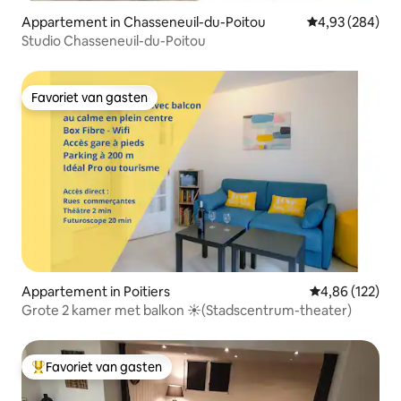
Appartement in Chasseneuil-du-Poitou
Gemiddelde beo
4,93 (284)
Studio Chasseneuil-du-Poitou
Favoriet van gasten
Favoriet van gasten
Appartement in Poitiers
Gemiddelde beo
4,86 (122)
Grote 2 kamer met balkon ☀(Stadscentrum-theater)
Favoriet van gasten
Topfavoriet van gasten