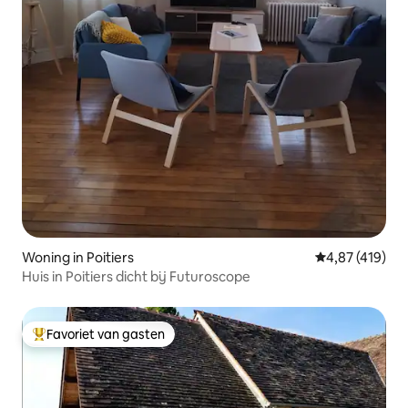
Woning in Poitiers
Gemiddelde beo
4,87 (419)
Huis in Poitiers dicht bij Futuroscope
Favoriet van gasten
Topfavoriet van gasten