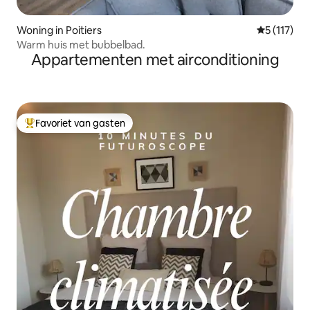
Woning in Poitiers
Gemiddelde 
5 (117)
Warm huis met bubbelbad.
Appartementen met airconditioning
Favoriet van gasten
Topfavoriet van gasten