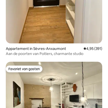
Appartement in Sèvres-Anxaumont
Gemiddelde beo
4,95 (391)
Aan de poorten van Poitiers, charmante studio
Favoriet van gasten
Favoriet van gasten