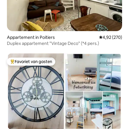
Appartement in Poitiers
Gemiddelde beo
4,92 (270)
Duplex appartement "Vintage Deco" (*4 pers.)
Favoriet van gasten
Topfavoriet van gasten