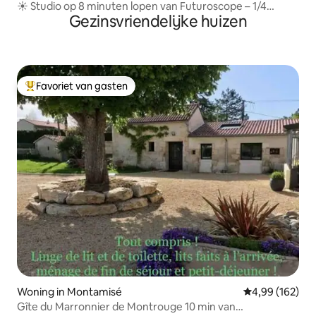
☀️ Studio op 8 minuten lopen van Futuroscope – 1/4
Gezinsvriendelijke huizen
personen
Favoriet van gasten
Topfavoriet van gasten
Woning in Montamisé
Gemiddelde beo
4,99 (162)
Gîte du Marronnier de Montrouge 10 min van