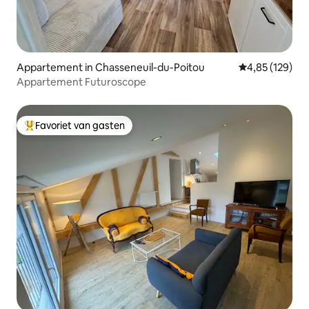
Appartement in Chasseneuil-du-Poitou
Gemiddelde beo
4,85 (129)
Appartement Futuroscope
Favoriet van gasten
Topfavoriet van gasten