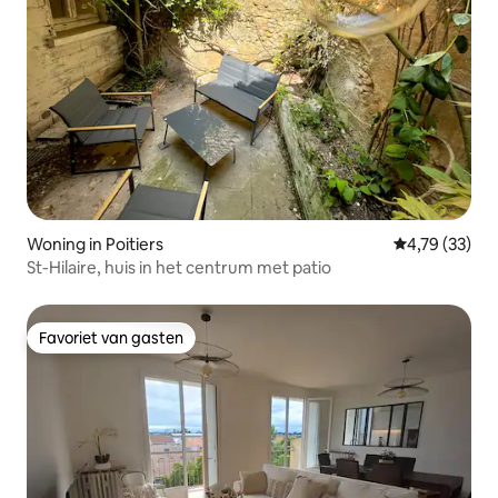
Woning in Poitiers
Gemiddelde be
4,79 (33)
St-Hilaire, huis in het centrum met patio
Favoriet van gasten
Favoriet van gasten