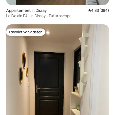
Appartement in Dissay
Gemiddelde beo
4,83 (384)
Le Dolain F4 - in Dissay - Futuroscope
Favoriet van gasten
Favoriet van gasten