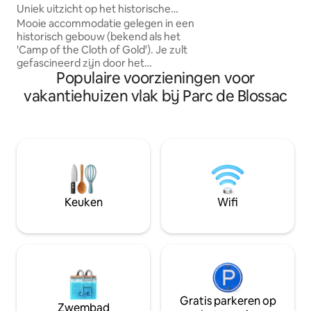
Uniek uitzicht op het historische
buitendouche zijn
centrum, nieuw en licht
Mooie accommodatie gelegen in een
dit charmante appartem
historisch gebouw (bekend als het
een stel bent of m
'Camp of the Cloth of Gold'). Je zult
in staat stellen 
gefascineerd zijn door het
Poitiers te ontdek
Populaire voorzieningen voor
adembenemende uitzicht op het 12e-
eeuwse Paleis van de Hertogen van
vakantiehuizen vlak bij Parc de Blossac
Aquitanië en het uitzicht op het
middeleeuwse stadscentrum. Alles wat
je nodig hebt voor een ideaal verblijf
wordt verstrekt en we helpen je graag
op elk moment! Houd er rekening mee
dat het zich op de 4e verdieping bevindt
(het uitzicht en de helderheid hebben
een prijs...), en niet geschikt is voor
Keuken
Wifi
mensen met beperkte mobiliteit.
Gratis parkeren op
Zwembad