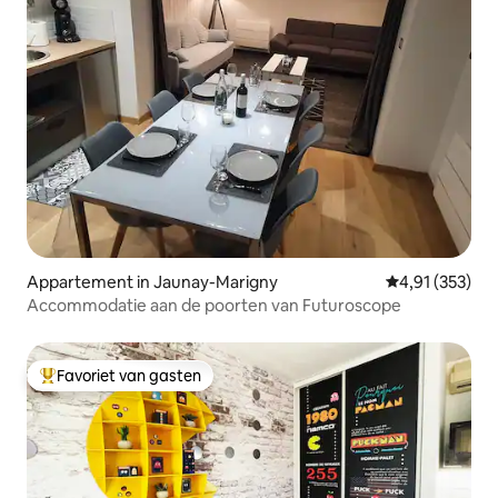
Appartement in Jaunay-Marigny
Gemiddelde beo
4,91 (353)
Accommodatie aan de poorten van Futuroscope
Favoriet van gasten
Topfavoriet van gasten