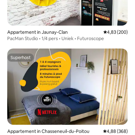
Appartement in Jaunay-Clan
Gemiddelde beo
4,83 (200)
PacMan Studio • 1/4 pers • Uniek • Futuroscope
Superhost
Superhost
Appartement in Chasseneuil-du-Poitou
Gemiddelde beo
4,88 (368)