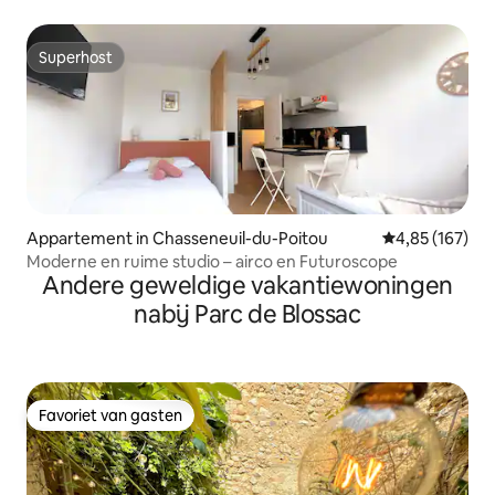
Superhost
Superhost
Appartement in Chasseneuil-du-Poitou
Gemiddelde beo
4,85 (167)
Moderne en ruime studio – airco en Futuroscope
Andere geweldige vakantiewoningen
nabij Parc de Blossac
Favoriet van gasten
Favoriet van gasten