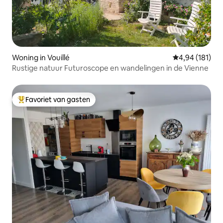
Woning in Vouillé
Gemiddelde beo
4,94 (181)
Rustige natuur Futuroscope en wandelingen in de Vienne
Favoriet van gasten
Topfavoriet van gasten