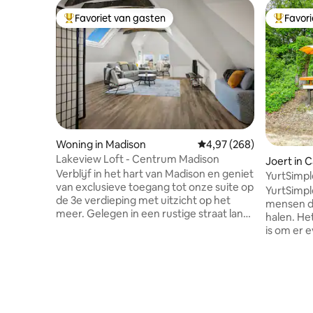
Favoriet van gasten
Favor
Topfavoriet van gasten
Topfavor
Woning in Madison
Gemiddelde beoordeling 
4,97 (268)
Lakeview Loft - Centrum Madison
Joert in 
Verblijf in het hart van Madison en geniet
YurtSimpl
van exclusieve toegang tot onze suite op
YurtSimpl
de 3e verdieping met uitzicht op het
mensen de
meer. Gelegen in een rustige straat langs
halen. He
het Lake Loop fietspad/Lake Monona, in
is om er e
de buurt van Willy Street (0,3 mijl), de
door te b
Sylvee (1,1 mijl), het Capitool (1,7 mijl),
en soms m
Monona Terrace (1,6 mijl) en Camp
YurtCatio
Randall (3,3 mijl). Zelf inchecken met
YurtCatio
toetsenbord en ruime
YurtCation
parkeergelegenheid. Wifi is meer dan
YurtSimple