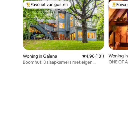
Favoriet van gasten
Favor
Topfavoriet van gasten
Topfavor
Woning i
Woning in Galena
Gemiddelde beoordeling
4,96 (131)
ONE OF A
Boomhut! 3 slaapkamers met eigen
uitzicht
badkamer•Afgelegen• Bubbelbad•
Vuurplaats