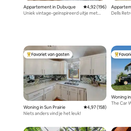
Appartement in Dubuque
Gemiddelde beoordeling 
4,92 (196)
Appartem
lls
Uniek vintage-geïnspireerd uitje met
Dells Ret
uitzicht op de stad
toevlucht
bubbelba
Favoriet van gasten
Favor
Topfavoriet van gasten
Topfavor
Woning in
The Car W
Woning in Sun Prairie
Gemiddelde beoordeling 
4,97 (158)
accommo
Niets anders vind je het leuk!