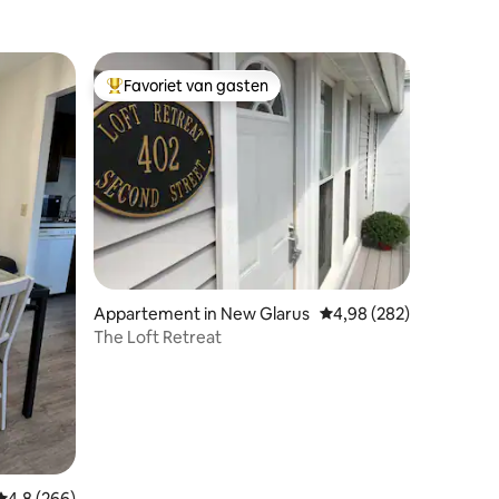
Favoriet van gasten
Topfavoriet van gasten
Appartement in New Glarus
Gemiddelde beoordeling
4,98 (282)
The Loft Retreat
ecensies
Gemiddelde beoordeling van 4,8 uit 5, 266 recensies
4,8 (266)