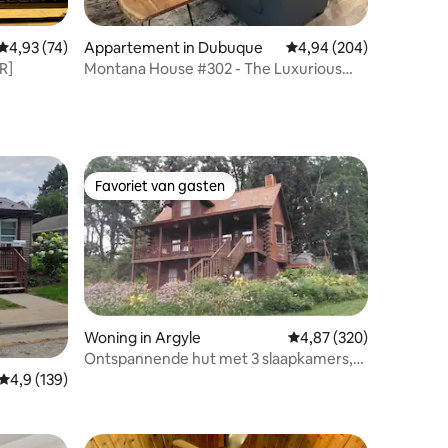
recensies
Gemiddelde beoordeling van 4,93 uit 5, 74 recensies
4,93 (74)
Appartement in Dubuque
Gemiddelde beoordeling
4,94 (204)
R]
Montana House #302 - The Luxurious
Downtown Stay
Favoriet van gasten
Favoriet van gasten
ecensies
Woning in Argyle
Gemiddelde beoordeling
4,87 (320)
Ontspannende hut met 3 slaapkamers,
bubbelbad en landschap
Gemiddelde beoordeling van 4,9 uit 5, 139 recensies
4,9 (139)