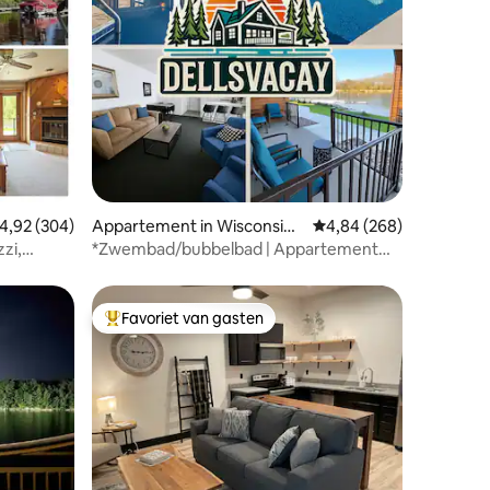
ecensies
emiddelde beoordeling van 4,92 uit 5, 304 recensies
4,92 (304)
Appartement in Wisconsin
Gemiddelde beoordeling
4,84 (268)
Dells
zi,
*Zwembad/bubbelbad | Appartement
met 2 slaapkamers | Aan het water |
Downtown
Favoriet van gasten
Topfavoriet van gasten