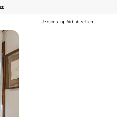
ven
Je ruimte op Airbnb zetten
ken of swipen.