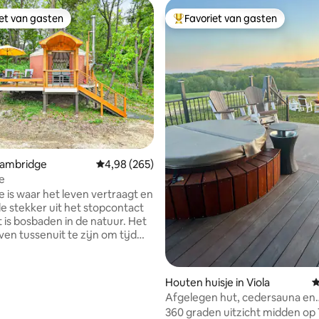
iet van gasten
Favoriet van gasten
iet van gasten
Topfavoriet van gasten
van 4,97 uit 5, 268 recensies
Cambridge
Gemiddelde beoordeling van 4,98 uit 5, 265 r
4,98 (265)
e
e is waar het leven vertraagt en
 stekker uit het stopcontact
t is bosbaden in de natuur. Het
ven tussenuit te zijn om tijd
rengen met een partner, alleen
et huisdieren. Je rijdt langs
n (ongeveer 300 voet voorbij
Houten huisje in Viola
G
n) om bij YurtSimple te komen.
Afgelegen hut, cedersauna en
 is 20’ in diameter en
bubbelbad, buitendouche
360 graden uitzicht midden op 
 is 16’ in diameter. Hout en