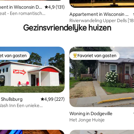
van 4,92 uit 5, 196 recensies
ent in Wisconsin De
Gemiddelde beoordeling van 4,9 uit 5, 131 
4,9 (131)
reat - Een romantisch
Appartement in Wisconsin D
soord - Jacuzzi, zwembad en
ells
Rivierwandeling Upper Dells [1B
d
Gezinsvriendelijke huizen
iet van gasten
Favoriet van gasten
iet van gasten
Topfavoriet van gasten
 Shullsburg
Gemiddelde beoordeling van 4,99 uit 5, 227 r
4,99 (227)
ash Inn Een unieke
van 4,97 uit 5, 158 recensies
datie
Woning in Dodgeville
Het Jonge Huisje