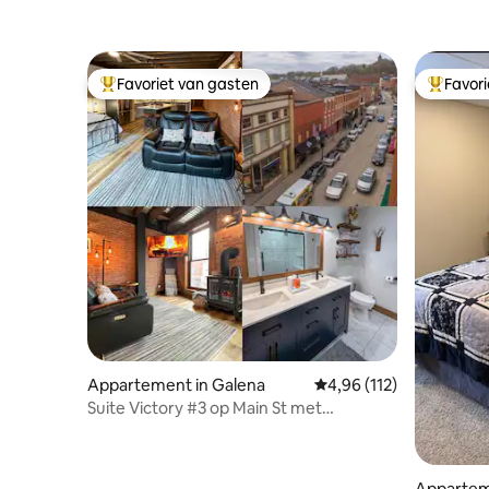
Favoriet van gasten
Favor
Topfavoriet van gasten
Topfavor
Appartement in Galena
Gemiddelde beoordeling
4,96 (112)
Suite Victory #3 op Main St met
gereserveerde parkeerplaats
Apparteme