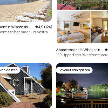
 van 4,93 uit 5, 123 recensies
ent in Wisconsin D
Gemiddelde beoordeling van 4,9 uit 5, 124 r
4,9 (124)
nt aan het meer - Privéstrand
zwembad
Appartement in Wisconsin
G
Dells
1BR UpperDells Riverfront: jacuz
zwembad en bubbelbad
 van gasten
Favoriet van gasten
 van gasten
Favoriet van gasten