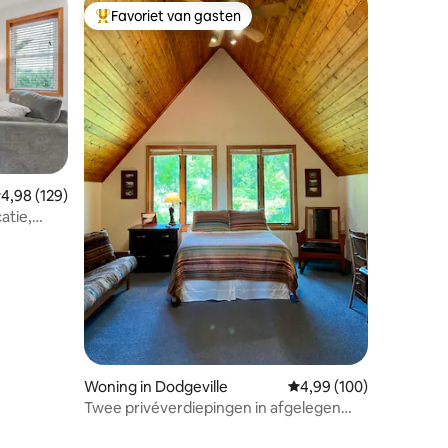
Favoriet van gasten
Topfavoriet van gasten
ecensies
emiddelde beoordeling van 4,98 uit 5, 129 recensies
4,98 (129)
atie,
Woning in Dodgeville
Gemiddelde beoordeling
4,99 (100)
Twee privéverdiepingen in afgelegen
woning