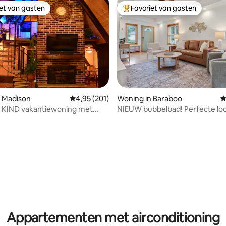
iet van gasten
Favoriet van gasten
iet van gasten
Topfavoriet van gasten
n Madison
Gemiddelde beoordeling van 4,95 uit 5, 201 r
4,95 (201)
Woning in Baraboo
G
 van 4,96 uit 5, 131 recensies
 KIND vakantiewoning met
NIEUW bubbelbad! Perfecte loc
Downtown Baraboo
Appartementen met airconditioning