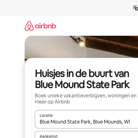
Ga
direct
naar
inhoud
Huisjes in de buurt van
Blue Mound State Park
Boek unieke vakantieverblijven, woningen en
meer op Airbnb
Locatie
Wanneer er suggesties beschikbaar zijn, maak je 
Aankomst