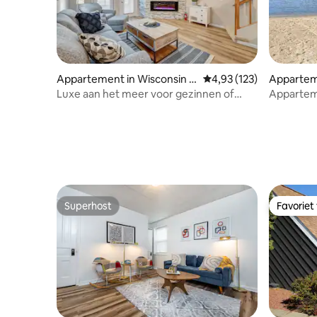
Appartement in Wisconsin D
Gemiddelde beoordeling
4,93 (123)
Appartem
ells
ells
Luxe aan het meer voor gezinnen of
Apparteme
stellen
| Binnen
Superhost
Favoriet
Superhost
Favoriet