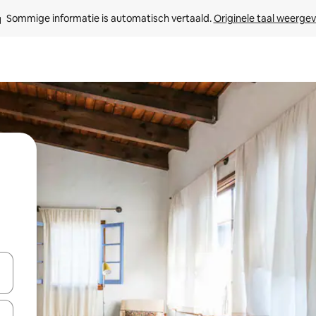
Sommige informatie is automatisch vertaald. 
Originele taal weerge
een keuze met je de pijltjestoetsen omhoog en omlaag, óf door te tik