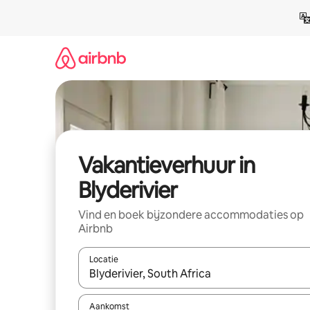
Ga
direct
naar
inhoud
Vakantieverhuur in
Blyderivier
Vind en boek bijzondere accommodaties op
Airbnb
Locatie
Wanneer er suggesties beschikbaar zijn, maak je 
Aankomst