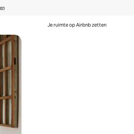
ven
Je ruimte op Airbnb zetten
ken of swipen.