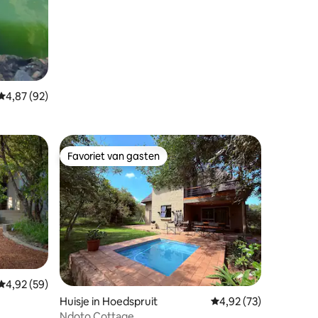
Gemiddelde beoordeling van 4,87 uit 5, 92 recensies
4,87 (92)
Favoriet van gasten
Favoriet van gasten
ecensies
Gemiddelde beoordeling van 4,92 uit 5, 59 recensies
4,92 (59)
Huisje in Hoedspruit
Gemiddelde beoordelin
4,92 (73)
Ndoto Cottage