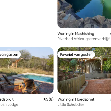
Woning in Mashishing
Riverbed Africa-gastenverblijf
 van gasten
Favoriet van gasten
 van gasten
Favoriet van gasten
oedspruit
Gemiddelde beoordeling van 5 uit 5, 8 r
5 (8)
Woning in Hoedspruit
Bush Lodge
Little Schubdier