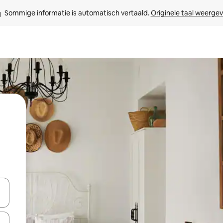
Sommige informatie is automatisch vertaald. 
Originele taal weerge
een keuze met je de pijltjestoetsen omhoog en omlaag, óf door te tik