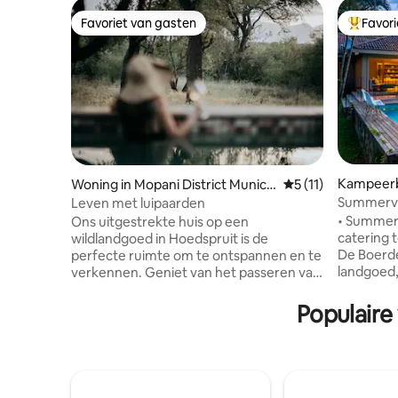
Favoriet van gasten
Favor
Favoriet van gasten
Topfavor
Kampeerbo
Woning in Mopani District Munici
Gemiddelde beoorde
5 (11)
ew
pality
Leven met luipaarden
• Summerv
Ons uitgestrekte huis op een
catering 
wildlandgoed in Hoedspruit is de
De Boerde
perfecte ruimte om te ontspannen en te
landgoed,
verkennen. Geniet van het passeren van
zeer groo
luipaarden, hyena's, giraffen,
ruim, ind
wrattenzwijnen, allerlei soorten buck,
Populaire
ingericht. • gratis wifi • Grote flat
mangoezen, gigantische hagedissen en
SMART-TV 
prachtige vogels - die allemaal dagelijks
gastronom
hun weg vinden door onze tuin. Verken
kunnen vr
het Kruger National Park vanaf
Maaltijde
meerdere ingangen van de poort -