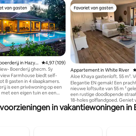
iet van gasten
Favoriet van gasten
iet van gasten
Favoriet van gasten
erderij in Hazyvi
Gemiddelde beoordeling van 4,97 uit 5, 109 r
4,97 (109)
ling van 5 uit 5, 11 recensies
Summerview- Boerderij ghecm. Sy
Appartement in White River
G
iew Farmhouse biedt self-
Aloe Khaya gastenloft. 55 m². Ve
tot 8 gasten in 4 slaapkamers.
golfterrein
Elegantie EN gemak! Een pracht
rij is een privéwoning op een
nieuwe loftsuite van 55 m ² gel
 met een eigen tuin en een
een rustige doodlopende straa
t zwembad. • De kamers zijn
18-holes golflandgoed. Geniet 
erdaad enorm en goed
 voorzieningen in vakantiewoningen in B
gemoedsrust met eersteklas be
screen
en zonne-energie, zodat je je n
met DSTV Explorer. • een
zorgen hoeft te maken over
ische ijsmachine • Gasten
stroomuitval. Eigen ingang. On
ij rondlopen op het boerderij. •
een luxe queensize bed, het b
n zijn niet inbegrepen in de
beddengoed van Egyptisch kat