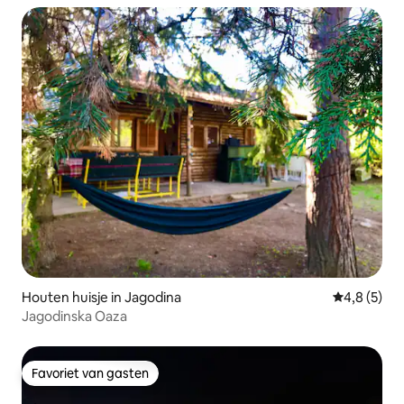
Houten huisje in Jagodina
Gemiddelde 
4,8 (5)
Jagodinska Oaza
Favoriet van gasten
Favoriet van gasten