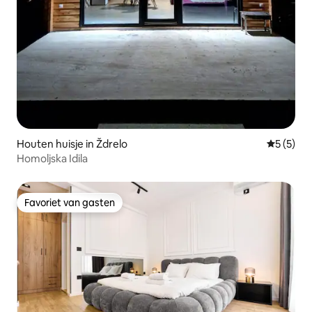
Houten huisje in Ždrelo
Gemiddeld
5 (5)
Homoljska Idila
Favoriet van gasten
Favoriet van gasten