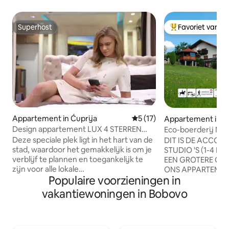
Superhost
Favoriet van g
Superhost
Topfavoriet van 
Appartement in Ćuprija
Gemiddelde beoordeling van 
5 (17)
Appartement in D
Design appartement LUX 4 STERREN
Eco-boerderij Mila
MALIBU gratis jacuzzi...
Deze speciale plek ligt in het hart van de
DIT IS DE ACCO
stad, waardoor het gemakkelijk is om je
STUDIO 'S (1-4 PE
verblijf te plannen en toegankelijk te
EEN GROTERE GRO
zijn voor alle lokale
ONS APPARTEMENT
Populaire voorzieningen in
voetgangersvoorzieningen. Design
boerderij ligt in h
Apartments LUX 4 STERREN biedt een
het dorp Lipovica
vakantiewoningen in Bobovo
unieke ervaring van comfort en
van Belgrado. WE HEBBEN 3 STUDIO 'S
veiligheid. Het appartement is zeer goed
EN 1 appartement,
uitgerust, gecategoriseerd met de
personen. Geniet van de natuur,
hoogste beoordeling en categorie voor
biologisch eten, gra