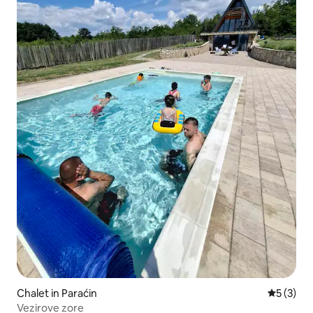
Chalet in Paraćin
Gemiddeld
5 (3)
Vezirove zore