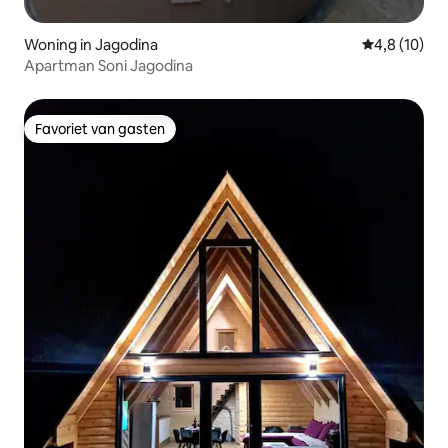
Woning in Jagodina
Gemiddelde b
4,8 (10)
Apartman Soni Jagodina
Favoriet van gasten
Favoriet van gasten