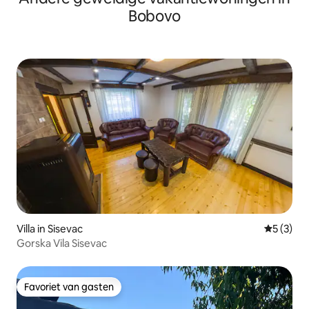
Bobovo
Villa in Sisevac
Gemiddeld
5 (3)
Gorska Vila Sisevac
Favoriet van gasten
Favoriet van gasten