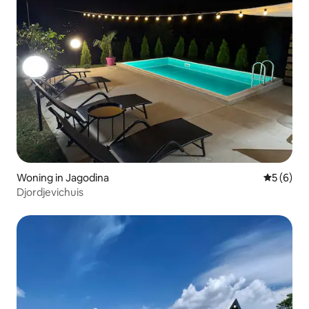
Woning in Jagodina
Gemiddeld
5 (6)
Djordjevichuis