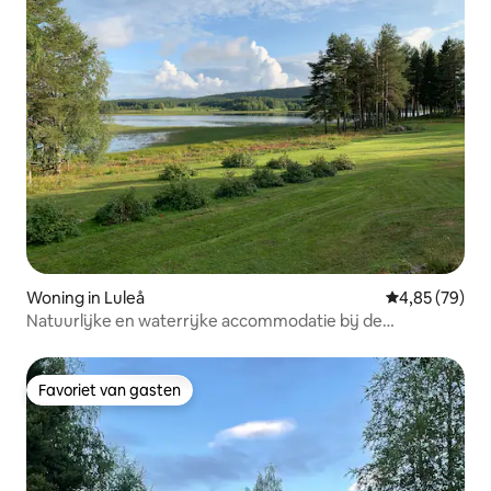
Woning in Luleå
Gemiddelde be
4,85 (79)
Natuurlijke en waterrijke accommodatie bij de
Råneälven.
Favoriet van gasten
Favoriet van gasten