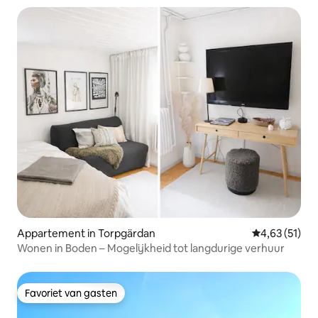
Appartement in Torpgärdan
Gemiddelde be
4,63 (51)
Wonen in Boden – Mogelijkheid tot langdurige verhuur
Favoriet van gasten
Favoriet van gasten