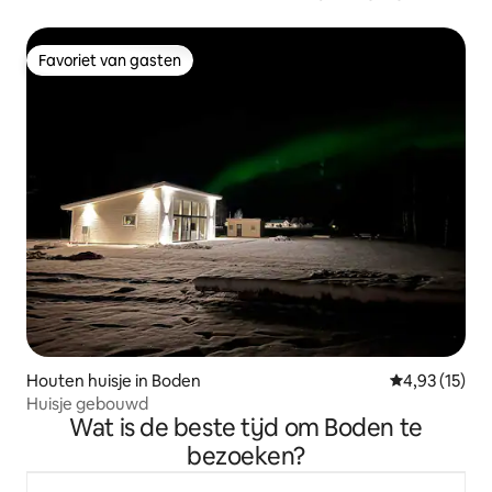
Favoriet van gasten
Favoriet van gasten
Houten huisje in Boden
Gemiddelde be
4,93 (15)
Huisje gebouwd
Wat is de beste tijd om Boden te
bezoeken?