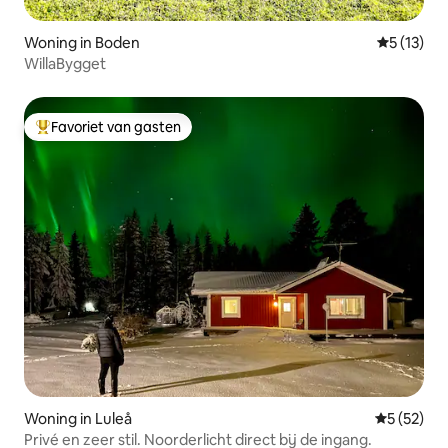
Woning in Boden
Gemiddelde
5 (13)
WillaBygget
Favoriet van gasten
Topfavoriet van gasten
Woning in Luleå
Gemiddelde
5 (52)
Privé en zeer stil. Noorderlicht direct bij de ingang.