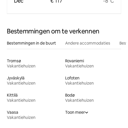
Dec
€ 117
-8°C
Bestemmingen om te verkennen
Bestemmingen in de buurt
Andere accommodaties
Best
Tromsø
Rovaniemi
Vakantiehuizen
Vakantiehuizen
Jyväskylä
Lofoten
Vakantiehuizen
Vakantiehuizen
Kittilä
Bodø
Vakantiehuizen
Vakantiehuizen
Vaasa
Toon meer
Vakantiehuizen