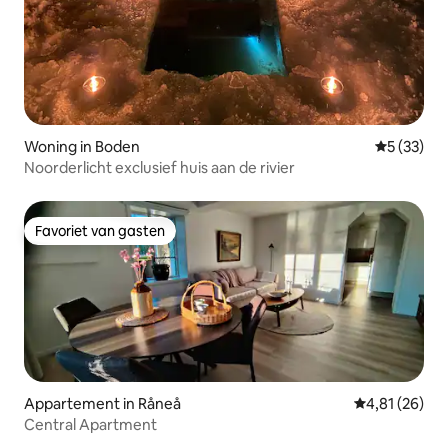
Woning in Boden
Gemiddelde
5 (33)
Noorderlicht exclusief huis aan de rivier
Favoriet van gasten
Favoriet van gasten
Appartement in Råneå
Gemiddelde be
4,81 (26)
Central Apartment