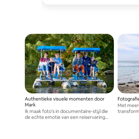
Authentieke visuele momenten door
Fotografie
Mark
Met meer 
Ik maak foto's in documentaire-stijl die
transform
de echte emotie van een reiservaring
kunst. Mi
laten zien.
verhalen e
scène in e
meesterw