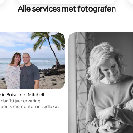
Alle services met fotografen
 in Boise met Mitchell
dan 10 jaar ervaring
eer ik momenten in tijdloze
jn fotografie combineert
n creativiteit en verandert elke
en prachtig visueel
erk.