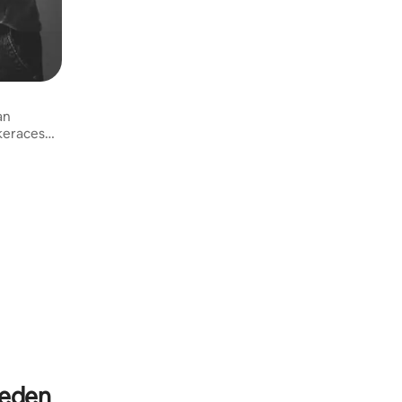
an
keraces
heden