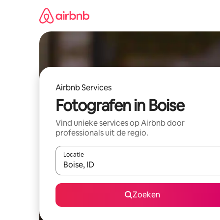
Ga
direct
naar
inhoud
Airbnb Services
Fotografen in Boise
Vind unieke services op Airbnb door
professionals uit de regio.
Locatie
Wanneer er suggesties beschikbaar zijn, maak je 
Zoeken