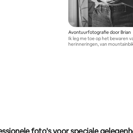
Avontuurfotografie door Brian
Ik leg me toe op het bewaren v
herinneringen, van mountainbi
tot mijlpalen.
essionele foto's voor speciale gelegen