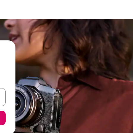
een keuze met je de pijltjestoetsen omhoog en omlaag, óf door te tik