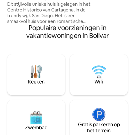
zwembad.
Dit stijlvolle unieke huis is gelegen in het
keuken - Dak/barb
Centro Historico van Cartagena, in de
Coworkingruimte m
trendy wijk San Diego. Het is een
Woonkamer met air
smaakvol huis voor een romantische
WIFI - Voorzienin
Populaire voorzieningen in
schuilplaats. Deze accommodatie biedt
handdoeken, haardr
een verfrissend privézwembad, een
enz. - Bagage afg
vakantiewoningen in Bolívar
klein dakterras dat perfect is voor
cocktails bij zonsondergang,
airconditioning waar nodig en de
mogelijkheid om plaats te bieden aan 5
gasten. Dit stijlvolle historische
Colombiaanse huis ligt direct naast
geweldige bars en restaurants en is
gevuld met geweldige details, hoge
Keuken
Wifi
plafonds, houten balken, antiek bad en
hoogwaardige voorzieningen.
Gratis parkeren op
Zwembad
het terrein