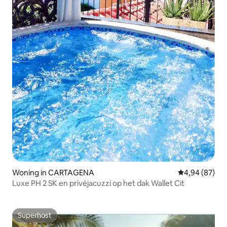
Woning in CARTAGENA
Gemiddelde be
4,94 (87)
Luxe PH 2 SK en privéjacuzzi op het dak Wallet Cit
Superhost
Superhost