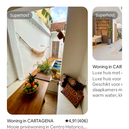
Superhost
Superhost
Superhost
Superhost
Woning in CART
Luxe huis met 4 
dakterras en jacuz
Luxe huis voor ge
Geschikt voor max
slaapkamers met 
warm water, kluis Tv Inbegr
diensten - Schoonmaakster/kookster
die zich toelegt 
ontbijtbereiding - Beveiliging
inbegrepen Luxe voorzieningen -
Woning in CARTAGENA
Gemiddelde beoordeling van 4,91
4,91 (406)
Privézwembad om 
Mooie privéwoning in Centro Historico,
totale privacy - Vo