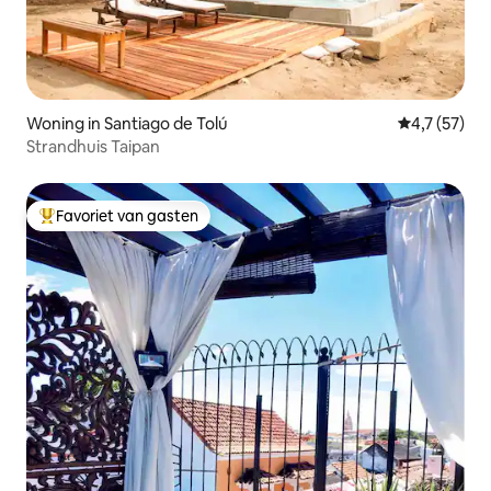
Woning in Santiago de Tolú
Gemiddelde b
4,7 (57)
Strandhuis Taipan
Favoriet van gasten
Topfavoriet van gasten