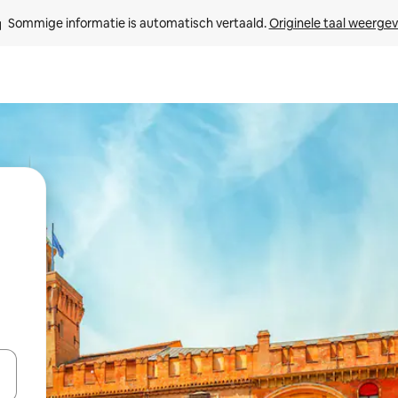
Sommige informatie is automatisch vertaald. 
Originele taal weerge
een keuze met je de pijltjestoetsen omhoog en omlaag, óf door te tik