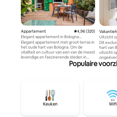
Appartement
Gemiddelde beoordeling 
4,96 (320)
Vakantieh
Elegant appartement in Bologna
Uitzicht 
Downtown
By ImmoB
Elegant appartement met groot terras in
Dit exclus
het oude hart van Bologna. Om de
hart van 
vitaliteit en cultuur van een van de meest
uitzicht 
levendige en fascinerende steden in
ongeëvenaa
Populaire voorz
Italië volledig te waarderen, of het nu
een steen
voor korte of lange periodes is, voor
belangrij
vakantie of werk . ----------------- Elegant
beziensw
appartement met geweldig terras in het
combineer
centrum van Bologna. Om op het
verfijnde
maximale niveau de echte Italiaanse stijl
beschikt 
te voelen in termen van cultuur en
met elk e
omgeving in een van de beroemdste
woonkamer
steden in Italië , zowel voor een lange of
keuken. 
Keuken
Wifi
korte periode , voor vakantie of zaken.
prachtige
perfect vo