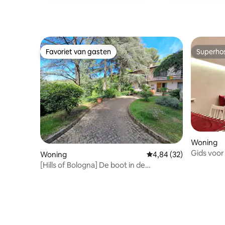
Favoriet van gasten
Superho
Favoriet van gasten
Superho
Woning
Gids voor
Woning
Gemiddelde beoordeling
4,84 (32)
[Hills of Bologna] De boot in de
boomgaard