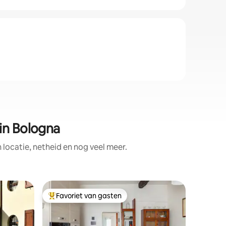
in Bologna
locatie, netheid en nog veel meer.
Apparte
Favoriet van gasten
Favorie
Topfavoriet van gasten
Favorie
Casa Isol
S.Stefan
Casa Isol
appartement in de sfee