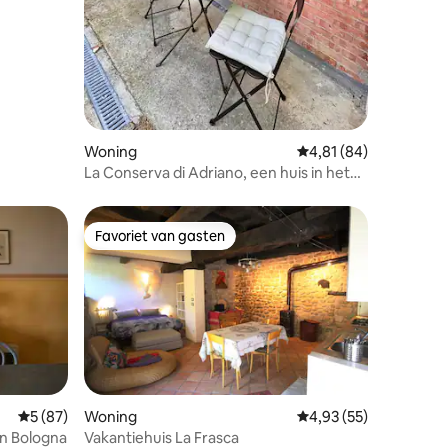
Woning
Gemiddelde beoordelin
4,81 (84)
La Conserva di Adriano, een huis in het
groen
Favoriet van gasten
Favoriet van gasten
ecensies
Gemiddelde beoordeling van 5 uit 5, 87 recensies
5 (87)
Woning
Gemiddelde beoordelin
4,93 (55)
an Bologna
Vakantiehuis La Frasca