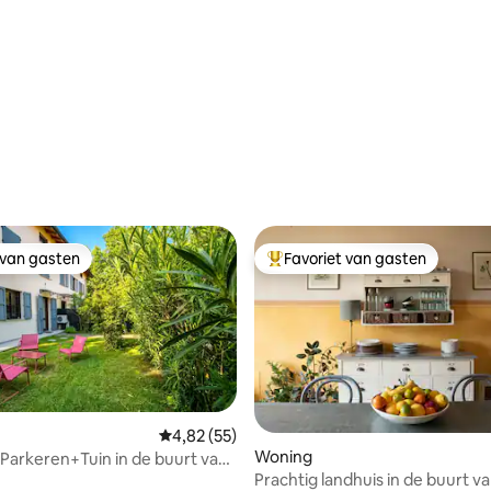
 van gasten
Favoriet van gasten
 van gasten
Topfavoriet van gasten
ling van 5 uit 5, 42 recensies
Gemiddelde beoordeling van 4,82 uit 5, 55 r
4,82 (55)
Woning
 Parkeren+Tuin in de buurt van
otor Valley
Prachtig landhuis in de buurt v