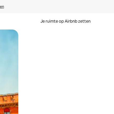
ven
Je ruimte op Airbnb zetten
ken of swipen.