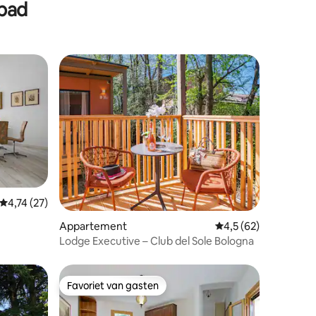
mbad
Gemiddelde beoordeling van 4,74 uit 5, 27 recensies
4,74 (27)
Appartement
Gemiddelde beoordeli
4,5 (62)
Lodge Executive – Club del Sole Bologna
Favoriet van gasten
Favoriet van gasten