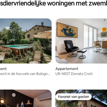
sdiervriendelijke woningen met zwe
ment
Appartement
nt in de heuvels van Bologna
UR-NEST Donato Creti
mbad
Favoriet van gasten
Favoriet van gasten