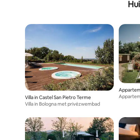
Hui
Apparte
Apparteme
Villa in Castel San Pietro Terme
met zwe
Villa in Bologna met privézwembad