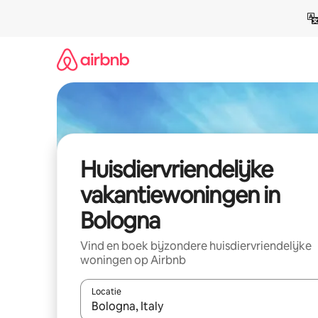
Ga
direct
naar
inhoud
Huisdiervriendelijke
vakantiewoningen in
Bologna
Vind en boek bijzondere huisdiervriendelijke
woningen op Airbnb
Locatie
Wanneer er suggesties beschikbaar zijn, maak je 