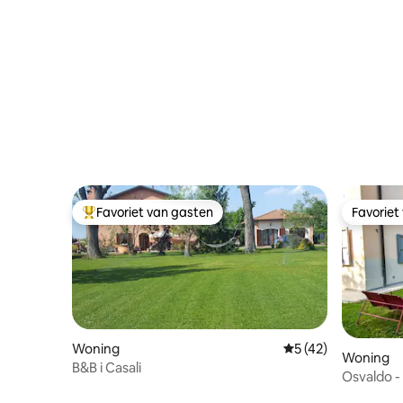
Favoriet van gasten
Favoriet
Topfavoriet van gasten
Favoriet
Woning
Gemiddelde beoorde
5 (42)
Woning
B&B i Casali
Osvaldo -
Bologna+M