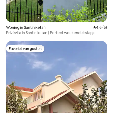
Woning in Santiniketan
Gemiddelde 
4,6 (5)
Privévilla in Santiniketan | Perfect weekenduitstapje
Favoriet van gasten
Favoriet van gasten