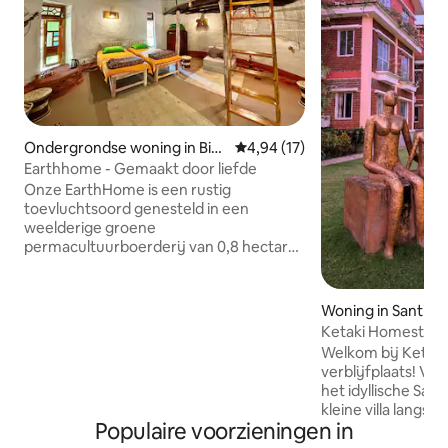
Ondergrondse woning in Birb
Gemiddelde beoordeling van 4,9
4,94 (17)
hum
Earthhome - Gemaakt door liefde
Onze EarthHome is een rustig
toevluchtsoord genesteld in een
weelderige groene
permacultuurboerderij van 0,8 hectare,
Dularia. Het is gebouwd met lokaal
geproduceerde natuurlijke materialen
en 0% cement. Onze boerderij ligt op
Woning in Santini
slechts 10 km van het UNESCO-
Ketaki Homestay-
werelderfgoed Shantiniketan. Naar
verblijfplaats.
Welkom bij Ketaki
aanleiding van het traditionele
verblijfplaats! Verken de schoonheid van
dorpsontwerp heeft ons Earthhome een
het idyllische San
binnenplaats met een
kleine villa langs 
buitentoilet/badkamerblok, open haard
Populaire voorzieningen in
kabbelende rivier 
en modder-/bamboe keuken. Ons
gemeenschap heef