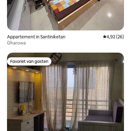
Appartement in Santiniketan
Gemiddelde be
4,92 (26)
Gharowa
Favoriet van gasten
Favoriet van gasten