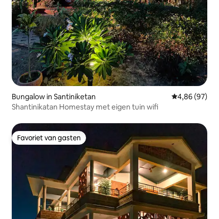
Bungalow in Santiniketan
Gemiddelde be
4,86 (97)
Shantinikatan Homestay met eigen tuin wifi
Favoriet van gasten
Favoriet van gasten