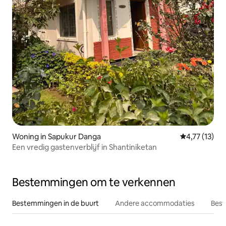
Woning in Sapukur Danga
Gemiddelde be
4,77 (13)
Een vredig gastenverblijf in Shantiniketan
Bestemmingen om te verkennen
Bestemmingen in de buurt
Andere accommodaties
Best