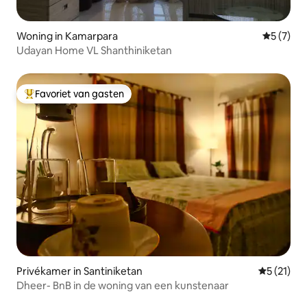
Woning in Kamarpara
Gemiddeld
5 (7)
Udayan Home VL Shanthiniketan
Favoriet van gasten
Topfavoriet van gasten
Privékamer in Santiniketan
Gemiddelde
5 (21)
Dheer- BnB in de woning van een kunstenaar