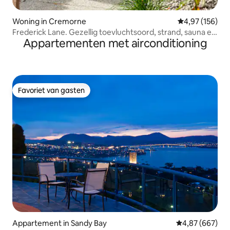
Woning in Cremorne
Gemiddelde beo
4,97 (156)
Frederick Lane. Gezellig toevluchtsoord, strand, sauna en
Appartementen met airconditioning
fitnessruimte!
Favoriet van gasten
Favoriet van gasten
Appartement in Sandy Bay
Gemiddelde beo
4,87 (667)