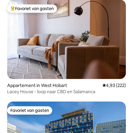
Favoriet van gasten
Topfavoriet van gasten
Appartement in West Hobart
Gemiddelde beo
4,93 (222)
Lacey House - loop naar CBD en Salamanca
Favoriet van gasten
Favoriet van gasten