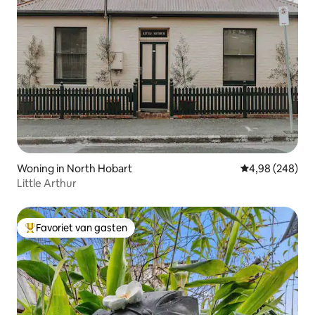
Woning in North Hobart
Gemiddelde beo
4,98 (248)
Little Arthur
Favoriet van gasten
Topfavoriet van gasten