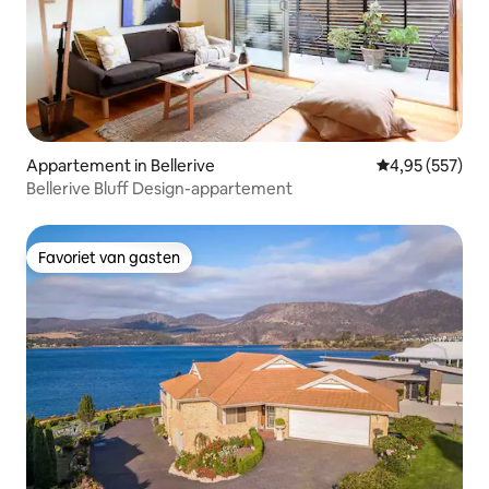
Appartement in Bellerive
Gemiddelde beo
4,95 (557)
Bellerive Bluff Design-appartement
Favoriet van gasten
Favoriet van gasten