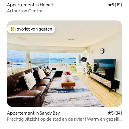
Appartement in Hobart
Gemiddelde
5 (19)
Arthurton Central
Favoriet van gasten
Topfavoriet van gasten
Appartement in Sandy Bay
Gemiddelde
5 (34)
Prachtig uitzicht op de stad en de rivier | Warm en gezellig
verblijf