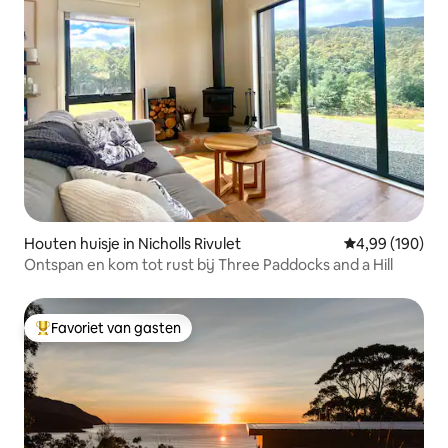
Houten huisje in Nicholls Rivulet
Gemiddelde beo
4,99 (190)
Ontspan en kom tot rust bij Three Paddocks and a Hill
Favoriet van gasten
Topfavoriet van gasten