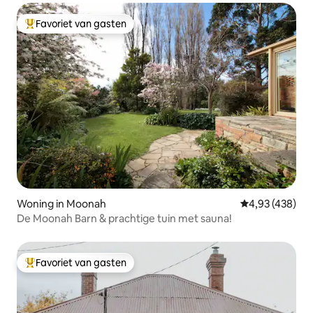
Favoriet van gasten
Topfavoriet van gasten
Woning in Moonah
Gemiddelde beo
4,93 (438)
De Moonah Barn & prachtige tuin met sauna!
Favoriet van gasten
Topfavoriet van gasten