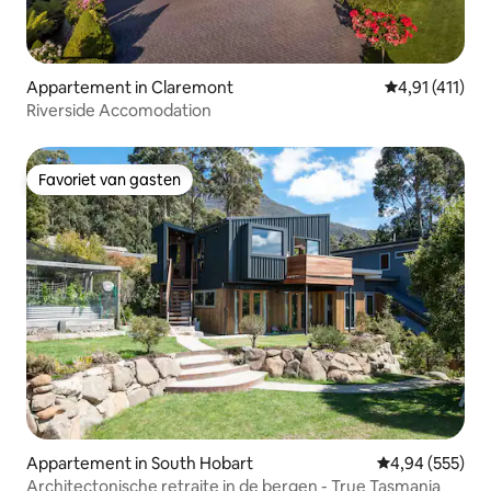
Appartement in Claremont
Gemiddelde be
4,91 (411)
Riverside Accomodation
Favoriet van gasten
Favoriet van gasten
Appartement in South Hobart
Gemiddelde beo
4,94 (555)
Architectonische retraite in de bergen - True Tasmania