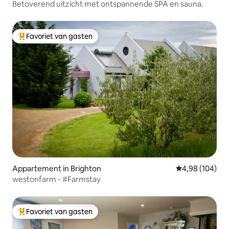
Betoverend uitzicht met ontspannende SPA en sauna.
Favoriet van gasten
Topfavoriet van gasten
Appartement in Brighton
Gemiddelde beo
4,98 (104)
westonfarm - #Farmstay
Favoriet van gasten
Topfavoriet van gasten