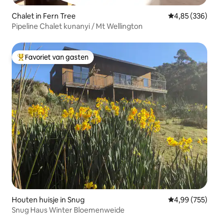
Chalet in Fern Tree
Gemiddelde beo
4,85 (336)
Pipeline Chalet kunanyi / Mt Wellington
Favoriet van gasten
Topfavoriet van gasten
Houten huisje in Snug
Gemiddelde beo
4,99 (755)
Snug Haus Winter Bloemenweide