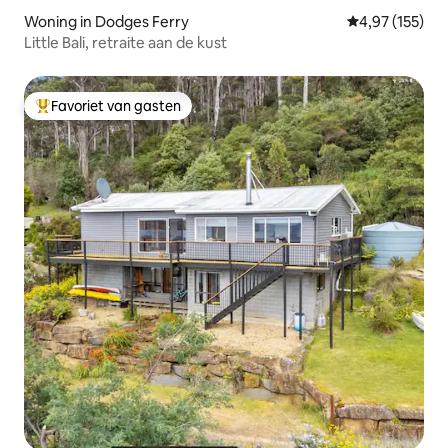
Woning in Dodges Ferry
Gemiddelde beo
4,97 (155)
Little Bali, retraite aan de kust
Favoriet van gasten
Topfavoriet van gasten