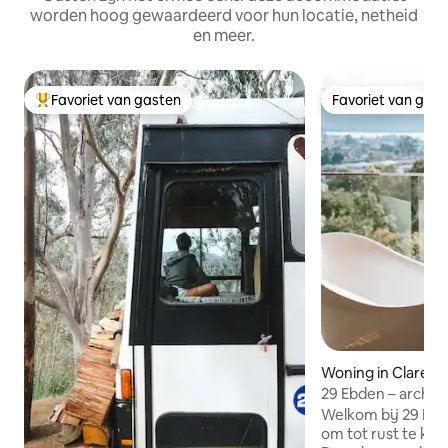
worden hoog gewaardeerd voor hun locatie, netheid
en meer.
Favoriet van gasten
Favoriet van gas
Topfavoriet van gasten
Favoriet van gas
Woning in Clarem
29 Ebden – archit
het noorden van 
Welkom bij 29 Ebd
om tot rust te ko