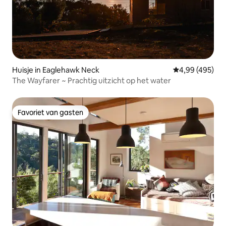
Huisje in Eaglehawk Neck
Gemiddelde beo
4,99 (495)
The Wayfarer ~ Prachtig uitzicht op het water
Favoriet van gasten
Favoriet van gasten