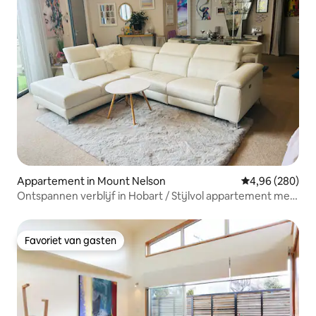
Appartement in Mount Nelson
Gemiddelde beo
4,96 (280)
Ontspannen verblijf in Hobart / Stijlvol appartement met
2 slaapkamers
Favoriet van gasten
Favoriet van gasten