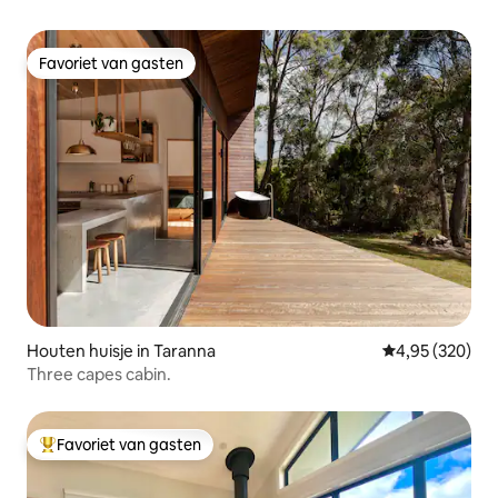
Favoriet van gasten
Favoriet van gasten
Houten huisje in Taranna
Gemiddelde beo
4,95 (320)
Three capes cabin.
Favoriet van gasten
Topfavoriet van gasten