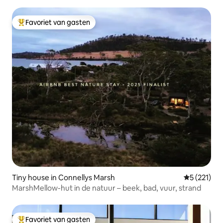
Favoriet van gasten
Topfavoriet van gasten
Tiny house in Connellys Marsh
Gemiddelde 
5 (221)
MarshMellow-hut in de natuur – beek, bad, vuur, strand
Favoriet van gasten