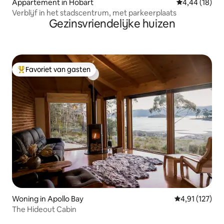
Appartement in Hobart
Gemiddelde be
4,44 (18)
Verblijf in het stadscentrum, met parkeerplaats
Gezinsvriendelijke huizen
Favoriet van gasten
Topfavoriet van gasten
Woning in Apollo Bay
Gemiddelde beo
4,91 (127)
The Hideout Cabin