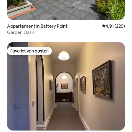
Appartement in Battery Point
Gemiddelde beo
4,91 (220)
Garden Oasis
Favoriet van gasten
Favoriet van gasten