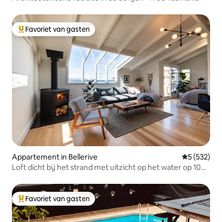
Favoriet van gasten
Topfavoriet van gasten
Appartement in Bellerive
Gemiddelde 
5 (532)
Loft dicht bij het strand met uitzicht op het water op 10
minuten van Hobart
Favoriet van gasten
Topfavoriet van gasten