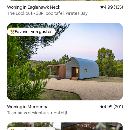
Woning in Eaglehawk Neck
Gemiddelde beo
4,99 (135)
The Lookout - 3BR, pooltafel, Pirates Bay
Favoriet van gasten
Topfavoriet van gasten
Woning in Murdunna
Gemiddelde beo
4,99 (201)
Tasmaans designhuis + ontbijt