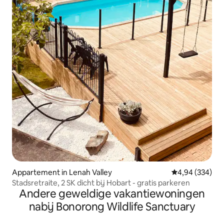
Appartement in Lenah Valley
Gemiddelde beo
4,94 (334)
Stadsretraite, 2 SK dicht bij Hobart - gratis parkeren
Andere geweldige vakantiewoningen
nabij Bonorong Wildlife Sanctuary