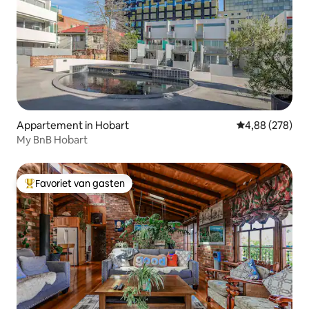
Appartement in Hobart
Gemiddelde beo
4,88 (278)
My BnB Hobart
Favoriet van gasten
Topfavoriet van gasten