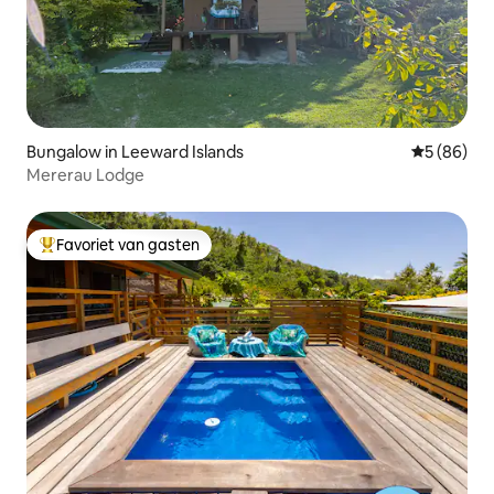
Bungalow in Leeward Islands
Gemiddelde
5 (86)
Mererau Lodge
Favoriet van gasten
Topfavoriet van gasten