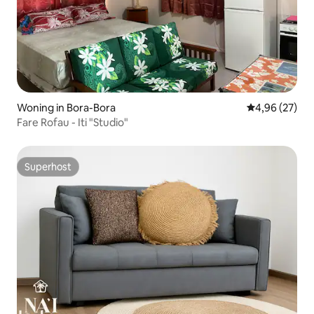
Woning in Bora-Bora
Gemiddelde be
4,96 (27)
Fare Rofau - Iti "Studio"
Superhost
Superhost