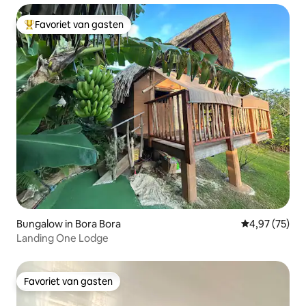
Favoriet van gasten
Topfavoriet van gasten
Bungalow in Bora Bora
Gemiddelde be
4,97 (75)
Landing One Lodge
Favoriet van gasten
Favoriet van gasten