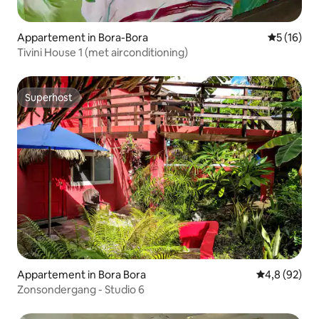
Appartement in Bora-Bora
Gemiddelde
5 (16)
Tivini House 1 (met airconditioning)
Superhost
Superhost
Appartement in Bora Bora
Gemiddelde b
4,8 (92)
Zonsondergang - Studio 6