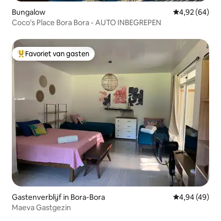
Bungalow
Gemiddelde be
4,92 (64)
Coco's Place Bora Bora - AUTO INBEGREPEN
Favoriet van gasten
Topfavoriet van gasten
Gastenverblijf in Bora-Bora
Gemiddelde be
4,94 (49)
Maeva Gastgezin