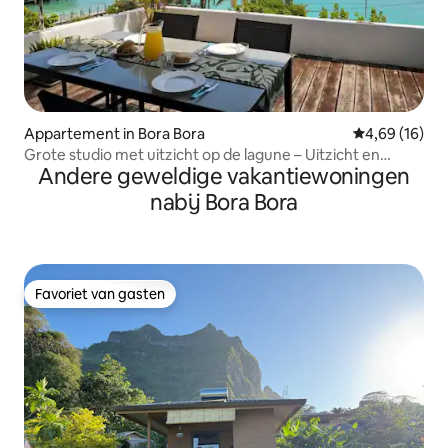
Appartement in Bora Bora
Gemiddelde be
4,69 (16)
Grote studio met uitzicht op de lagune – Uitzicht en
Andere geweldige vakantiewoningen
airconditioning
nabij Bora Bora
Favoriet van gasten
Favoriet van gasten