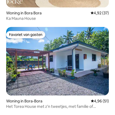
Woning in Bora Bora
Gemiddelde be
4,92 (37)
Ka Mauna House
Favoriet van gasten
Favoriet van gasten
Woning in Bora-Bora
Gemiddelde be
4,96 (51)
Het Torea House met z'n tweetjes, met familie of
vrienden