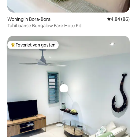
Woning in Bora-Bora
Gemiddelde be
4,84 (86)
Tahitiaanse Bungalow Fare Hotu Piti
Favoriet van gasten
Topfavoriet van gasten