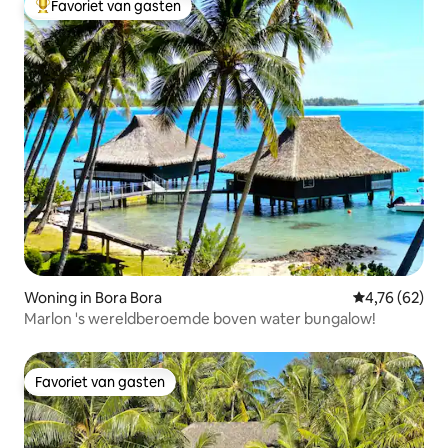
Favoriet van gasten
Topfavoriet van gasten
Woning in Bora Bora
Gemiddelde be
4,76 (62)
Marlon 's wereldberoemde boven water bungalow!
Favoriet van gasten
Favoriet van gasten