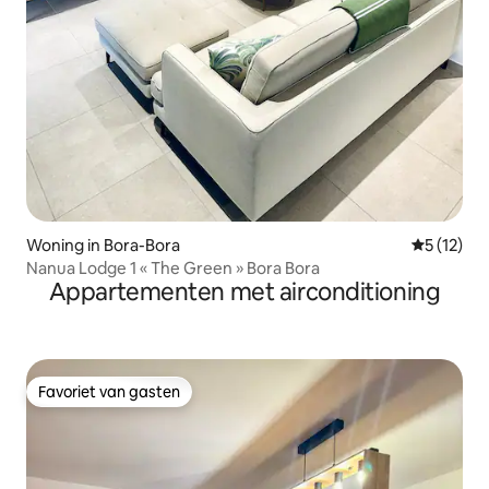
Woning in Bora-Bora
Gemiddelde
5 (12)
Nanua Lodge 1 « The Green » Bora Bora
Appartementen met airconditioning
Favoriet van gasten
Favoriet van gasten