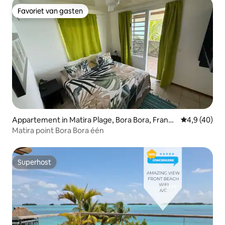
Favoriet van gasten
Favoriet van gasten
Appartement in Matira Plage, Bora Bora, Franch
Gemiddelde b
4,9 (40)
Polinezia
Matira point Bora Bora één
Superhost
Superhost