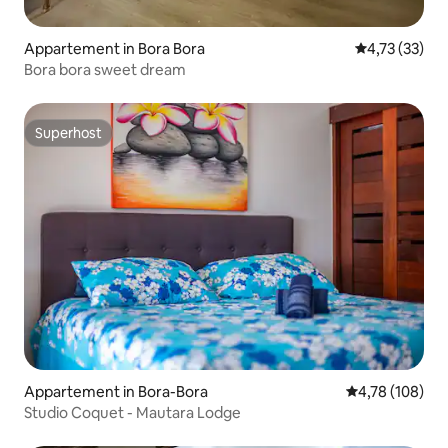
Appartement in Bora Bora
Gemiddelde be
4,73 (33)
Bora bora sweet dream
Superhost
Superhost
Appartement in Bora-Bora
Gemiddelde beo
4,78 (108)
Studio Coquet - Mautara Lodge