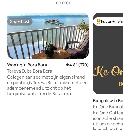
en meer.
Superhost
Favoriet van g
Superhost
Topfavoriet van 
Woning in Bora Bora
Gemiddelde beoordeling van 4,81
4,81 (270)
Tereva Suite Bora Bora
Gelegen aan zee met zijn eigen strand
en ponton,is Tereva Suite uniek met een
adembenemend uitzicht op het
turquoise water en de Borabora-
eilanden vanaf je eigen terras op palen
Bungalow in Bora 
boven de lagune met de snorkelplekken
Ke One Bungalow 
aan je voeten! Wij bieden transfers bij
Beach View
Ke One Cottage lig
het in- en uitchecken en uitchecken
iconische strand v
(met supermarktstop) , wij
uit om de echte P
communiceren de
levenskunst te er