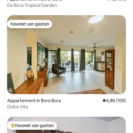
De Bora Tropical Garden
Favoriet van gasten
Favoriet van gasten
Appartement in Bora Bora
Gemiddelde beo
4,86 (105)
Dolce Vita
Favoriet van gasten
Topfavoriet van gasten