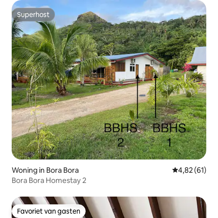
Superhost
Superhost
Woning in Bora Bora
Gemiddelde be
4,82 (61)
Bora Bora Homestay 2
Favoriet van gasten
Favoriet van gasten