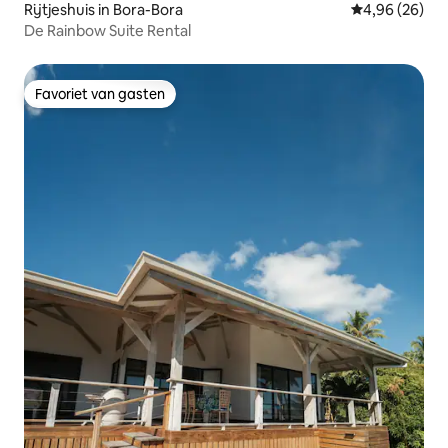
Rijtjeshuis in Bora-Bora
Gemiddelde be
4,96 (26)
De Rainbow Suite Rental
Favoriet van gasten
Favoriet van gasten