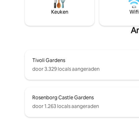
cafés, bars, bezienswaardigheden zoals
ooit een theater Dez
Tivoli, Strøget, Nyhavn, Børsen,
perfect v
Keuken
Wifi
Amalienborg, Kgs Have - allemaal op
/werkverb
loopafstand. Beste locatie in
periodes
Kopenhagen.
An
Tivoli Gardens
door 3.329 locals aangeraden
Rosenborg Castle Gardens
door 1.263 locals aangeraden