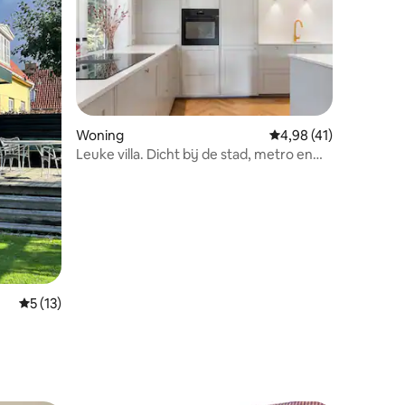
Woning
Gemiddelde beoordelin
4,98 (41)
ecensies
Leuke villa. Dicht bij de stad, metro en
het meer.
Gemiddelde beoordeling van 5 uit 5, 13 recensies
5 (13)