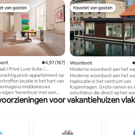
iet van gasten
Favoriet van gasten
iet van gasten
Favoriet van gasten
van 4,88 uit 5, 276 recensies
ment
Gemiddelde beoordeling van 4,97 uit 5, 167 r
4,97 (167)
Woonboot
G
al / Privé Luxe Suite /
Moderne woonboot aan het wat
rie
Toplocatie in het centrum
prachtig privé-appartement op
Moderne woonboot aan het wa
rtroffen locatie in het hart van
toplocatie in het centrum van
penhagens middeleeuws
Kopenhagen. Grote ramen en een ruime
schuifdeur die direct op het wa
voorzieningen voor vakantiehuizen vlak
ng vanaf een rustige zijstraat.
uitkomt, zorgen voor een licht
end luxe verdeeld over 140 m ²,
rustige leefruimte. De woonboot is
e in een fusion Art Gallery luxe
gelegen in een exclusieve wijk
meubels,
water, naast het Operagebouw
uwde keuken, houten vloeren.
Operapark, met gemakkelijke 
onds, eigentijdse kunst.
tot het openbaar vervoer, een
h landgoed gebouwd in 1789,
supermarkt, het stadscentrum