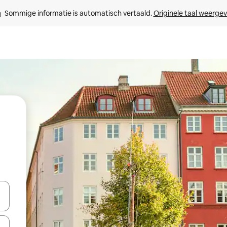
Sommige informatie is automatisch vertaald. 
Originele taal weerge
een keuze met je de pijltjestoetsen omhoog en omlaag, óf door te tik