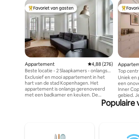
Favoriet van gasten
Favor
Topfavoriet van gasten
Topfavor
Appartement
Gemiddelde beoordeling 
4,88 (276)
Apparte
Beste locatie - 2 Slaapkamers - onlangs
Top centra
gerenoveerd
Kunstgale
Exclusief en mooi appartement in het
Uniek en 
hart van de stad Kopenhagen. Het
een onove
appartement is onlangs gerenoveerd
Inner Co
met een badkamer en keuken. De
gebied. Je eigen 'herenhuis' met een
Populaire 
woning is gelegen op de 2e verdieping en
eigen inga
heeft een goede lichtinval. Het gebied is
Een high-
de oude stad van Kopenhagen met
verblijf j
geplaveide straten en historische
appartement Design 
gebouwen, in een rustige omgeving
handgebo
weggetrokken van het ergste lawaai van
hoge plaf
de stad. Musea, winkels, restaurants,
Historisc