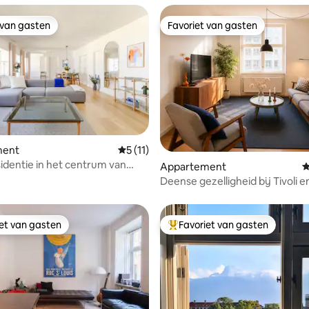
 van gasten
Favoriet van gasten
 van gasten
Favoriet van gasten
van 4,87 uit 5, 126 recensies
ment
Gemiddelde beoordeling van 5 uit 5, 11 
5 (11)
identie in het centrum van
Appartement
G
n | 4 slaapplaatsen
Deense gezelligheid bij Tivoli e
Havenbaden
iet van gasten
Favoriet van gasten
iet van gasten
Topfavoriet van gasten