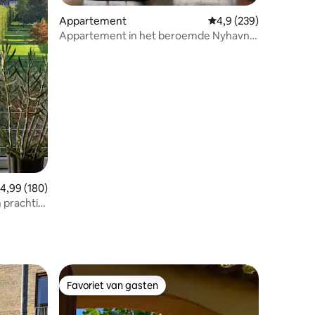
Appartement
Gemiddelde beoordelin
4,9 (239)
Appartement in het beroemde Nyhavn -
ecensies
dicht bij de metro
emiddelde beoordeling van 4,99 uit 5, 180 recensies
4,99 (180)
 prachtig
Favoriet van gasten
Favoriet van gasten