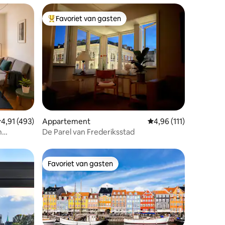
Favoriet van gasten
Topfavoriet van gasten
recensies
emiddelde beoordeling van 4,91 uit 5, 493 recensies
4,91 (493)
Appartement
Gemiddelde beoordeling
4,96 (111)
n
De Parel van Frederiksstad
Favoriet van gasten
Favoriet van gasten