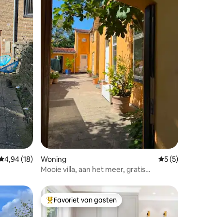
ecensies
Gemiddelde beoordeling van 4,94 uit 5, 18 recensies
4,94 (18)
Woning
Gemiddelde beoord
5 (5)
Mooie villa, aan het meer, gratis
t van
parkeergelegenheid en tuin
Favoriet van gasten
Topfavoriet van gasten