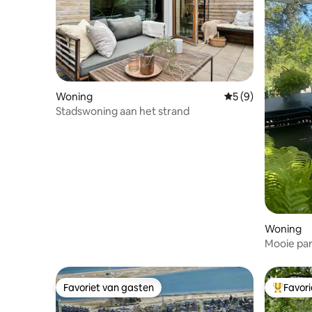
Woning
Gemiddelde beoord
5 (9)
Stadswoning aan het strand
Woning
Mooie par
Favoriet van gasten
Favor
Favoriet van gasten
Topfavor