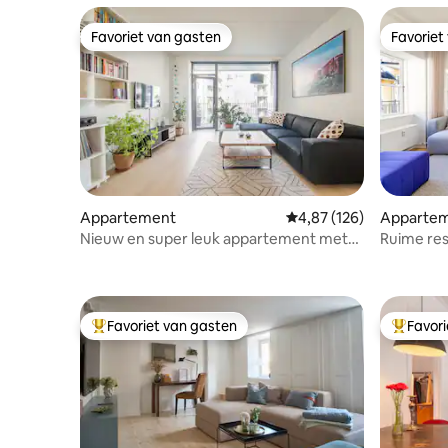
Favoriet van gasten
Favoriet
Favoriet van gasten
Favoriet
Appartement
Gemiddelde beoordeling 
4,87 (126)
Apparte
Nieuw en super leuk appartement met
Ruime res
uitzicht op zee
Kopenhage
Favoriet van gasten
Favor
Topfavoriet van gasten
Topfavor