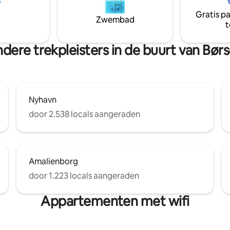
e ruimte is ook
restaurants en culturele
Gratis p
oor zakelijke bijeenkomsten
bezienswaardigheden. Optionele
Zwembad
t
lijven van langere of kortere
diensten zoals luchthaventrans
privévervoer met chauffeur zij
verzoek beschikbaar.
dere trekpleisters in de buurt van Bør
Nyhavn
door 2.538 locals aangeraden
Amalienborg
door 1.223 locals aangeraden
Appartementen met wifi