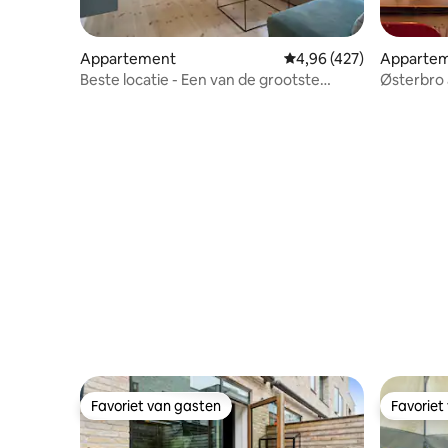
Appartement
Gemiddelde beoordeling 
4,96 (427)
Apparte
Beste locatie - Een van de grootste
Østerbro 
badkamers van CPH
Favoriet van gasten
Favoriet
Favoriet van gasten
Favoriet