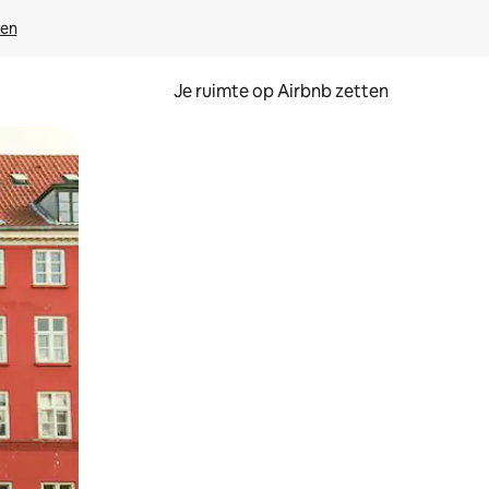
ven
Je ruimte op Airbnb zetten
ken of swipen.