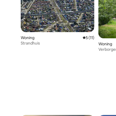
Woning
Gemiddelde beoorde
5 (11)
Strandhuis
Woning
Verborgen