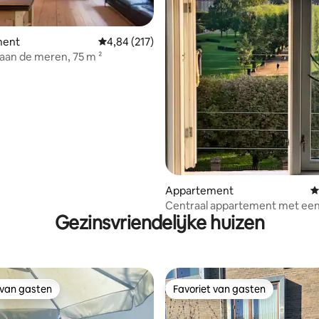
van 4,96 uit 5, 427 recensies
ment
Gemiddelde beoordeling van 4,84 uit 5, 217 r
4,84 (217)
aan de meren, 75 m ²
Appartement
G
Centraal appartement met een
Gezinsvriendelijke huizen
uitzicht
 van gasten
Favoriet van gasten
 van gasten
Favoriet van gasten