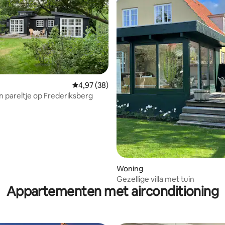
ling van 5 uit 5, 11 recensies
Gemiddelde beoordeling van 4,97 uit 5, 38 r
4,97 (38)
 pareltje op Frederiksberg
Woning
Gezellige villa met tuin
Appartementen met airconditioning