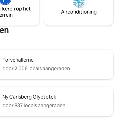
schoonmaak inbegrepen. Extra
arkeren op het
schoonmaakdiensten kunnen tegen een
Airconditioning
errein
toeslag worden geboekt. Beddengoed
fers en
en handdoeken zijn inbegrepen.
n op
sen
Torvehallerne
door 2.006 locals aangeraden
Ny Carlsberg Glyptotek
door 837 locals aangeraden