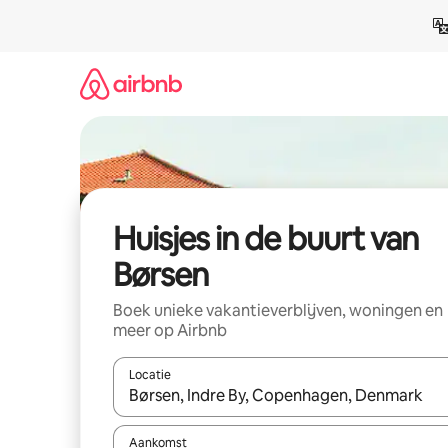
Ga
direct
naar
inhoud
Huisjes in de buurt van
Børsen
Boek unieke vakantieverblijven, woningen en
meer op Airbnb
Locatie
Wanneer er suggesties beschikbaar zijn, maak je 
Aankomst