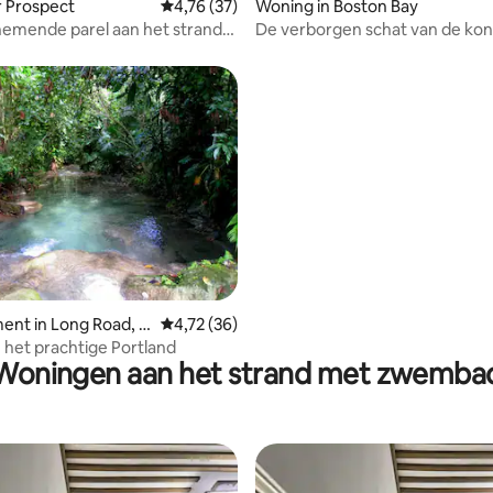
eling van 5 uit 5, 5 recensies
ir Prospect
Gemiddelde beoordeling van 4,76 uit 5, 37 r
4,76 (37)
Woning in Boston Bay
mende parel aan het strand
De verborgen schat van de kon
zing begint
g van 4,93 uit 5, 15 recensies
nt in Long Road, J
Gemiddelde beoordeling van 4,72 uit 5, 36 r
4,72 (36)
 het prachtige Portland
Woningen aan het strand met zwemba