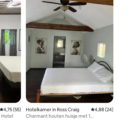
recensies
Gemiddelde beoordeling van 4,75 uit 5, 55 recensies
4,75 (55)
Hotelkamer in Ross Craig
Gemiddelde beoordelin
4,88 (24)
 Hotel
Charmant houten huisje met 1
slaapkamer in het Jamaica Color Hotel