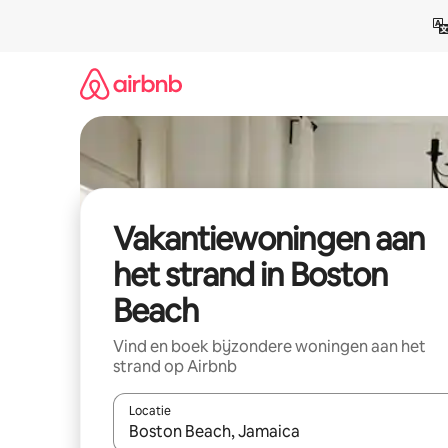
Ga
direct
naar
inhoud
Vakantiewoningen aan
het strand in Boston
Beach
Vind en boek bijzondere woningen aan het
strand op Airbnb
Locatie
Wanneer er suggesties beschikbaar zijn, maak je 