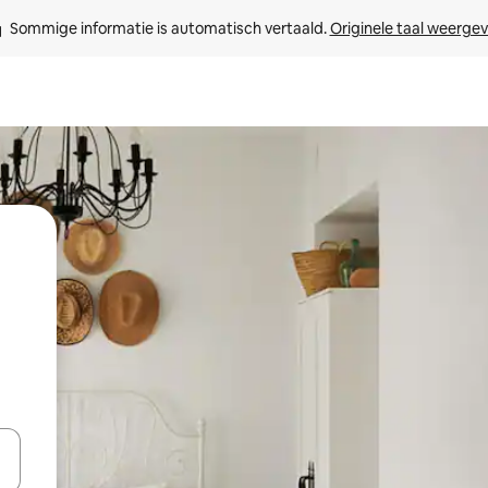
Sommige informatie is automatisch vertaald. 
Originele taal weerge
een keuze met je de pijltjestoetsen omhoog en omlaag, óf door te tik