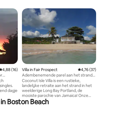
Woning i
Rustig hu
slaapkam
Wij zijn 
stadje M
om tot r
van de o
beziensw
en het st
afstand. R
minuten r
dan door
recensies
Gemiddelde beoordeling van 4,88 uit 5, 16 recensies
4,88 (16)
Villa in Fair Prospect
Gemiddelde beoordelin
4,76 (37)
aantal v
Ga naar 
Adembenemende parel aan het strand
Frenchman
waar genezing begint
ch
Coconut Isle Villa is een rustieke,
Blue Lag
singles.
landelijke retraite aan het strand in het
Falls, M
end dagje
weelderige Long Bay Portland, de
Zoveel t
mooiste parochie van Jamaica! Onze
 in Boston Beach
on even
gasten worden familie en keren
 centraal
regelmatig terug in dit magische
axi's zijn
paradijs. Laat de tijd wegglippen terwijl
en lokale
je geniet van vers kokoswater op onze