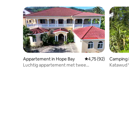
personen
Appartement in Hope Bay
Gemiddelde beoordelin
4,75 (92)
Camping 
Luchtig appartement met twee
Katawud V
slaapkamers en uitzicht op de oceaan
Jamaica