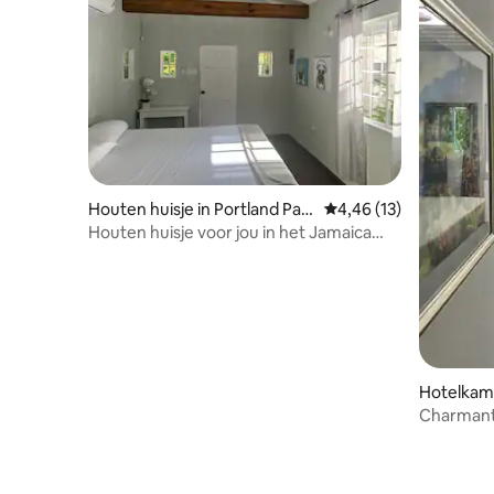
Houten huisje in Portland Pari
Gemiddelde beoordelin
4,46 (13)
sh
Houten huisje voor jou in het Jamaica
Colors Hotel
Hotelkame
Charmant
Jamaica C