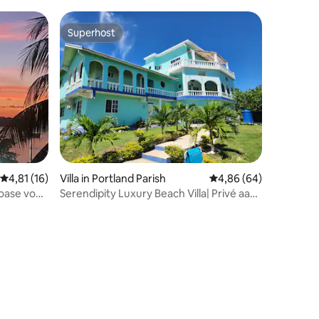
Superhost
Superhost
Gemiddelde beoordeling van 4,81 uit 5, 16 recensies
4,81 (16)
Villa in Portland Parish
Gemiddelde beoordelin
4,86 (64)
Serendipity Luxury Beach Villa| Privé aan
de oceaan
ecensies