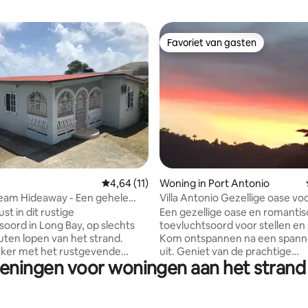
Favoriet van gasten
Favoriet van gasten
eling van 5 uit 5, 6 recensies
Gemiddelde beoordeling van 4,64 uit 5, 11 
4,64 (11)
Woning in Port Antonio
ream Hideaway - Een gehele
Villa Antonio Gezellige oase voor
ing
koppels.
st in dit rustige
Een gezellige oase en romantis
soord in Long Bay, op slechts
toevluchtsoord voor stellen en 
ten lopen van het strand.
Kom ontspannen na een spann
ker met het rustgevende
uit. Geniet van de prachtige
ieningen voor woningen aan het strand
n de oceaan en geniet van
zonsondergangen. Ga er gewo
jke toegang tot lokale
tussenuit in deze rustgevende,
s, bars en populaire attracties.
gelegen accommodatie. Lokale t
n een vriendelijke, relaxte buurt
beschikbaar vanaf de locatie. E