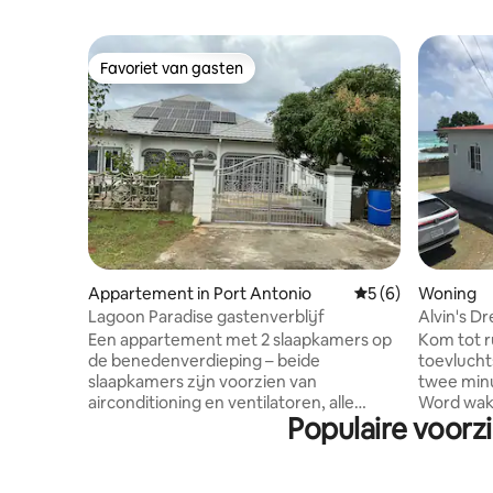
Favoriet van gasten
Favoriet van gasten
Appartement in Port Antonio
Gemiddelde beoord
5 (6)
Woning
Lagoon Paradise gastenverblijf
Alvin's D
privéwon
Een appartement met 2 slaapkamers op
Kom tot ru
de benedenverdieping – beide
toevlucht
slaapkamers zijn voorzien van
twee minu
airconditioning en ventilatoren, alle
Word wak
Populaire voorz
andere kamers hebben grote
geluid va
plafondventilatoren – op slechts enkele
gemakkeli
minuten van de beroemde Blue Lagoon,
restaurant
het prachtige strand bij Frenchman's
Het ligt i