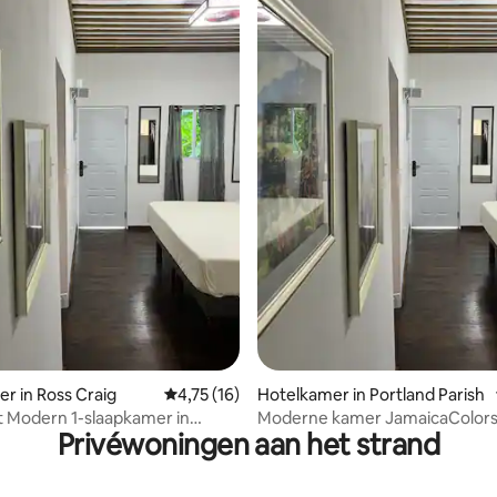
g van 4,46 uit 5, 13 recensies
r in Ross Craig
Gemiddelde beoordeling van 4,75 uit 5, 16 
4,75 (16)
Hotelkamer in Portland Parish
 Modern 1-slaapkamer in
Moderne kamer JamaicaColors
Privéwoningen aan het strand
olors Hotel