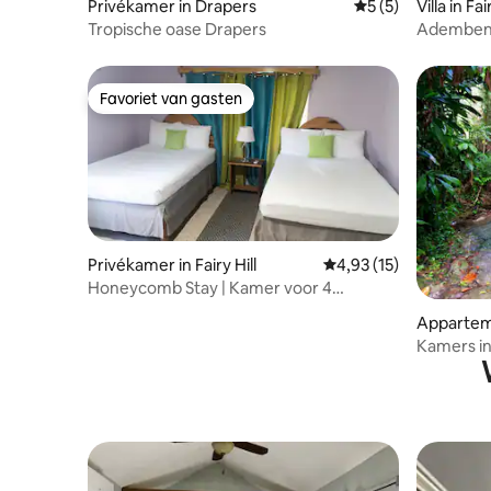
Privékamer in Drapers
Gemiddelde beoord
5 (5)
Villa in Fa
Tropische oase Drapers
Adembene
waar gene
Favoriet van gasten
Favoriet van gasten
Privékamer in Fairy Hill
Gemiddelde beoordelin
4,93 (15)
Honeycomb Stay | Kamer voor 4
personen in Boston Bay
Apparteme
amaica
Kamers in