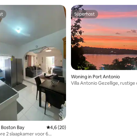
st
Superhost
st
Superhost
 van 4,68 uit 5, 69 recensies
Woning in Port Antonio
Villa Antonio Gezellige, rustige oase voor
stellen Uitstapje.
 Boston Bay
Gemiddelde beoordeling van 4,6 uit 5, 20 r
4,6 (20)
re 2 slaapkamer voor 6