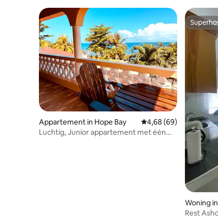
Superho
Superho
Appartement in Hope Bay
Gemiddelde beoordeling
4,68 (69)
Luchtig, Junior appartement met één
slaapkamer
Woning in
Rest Asho