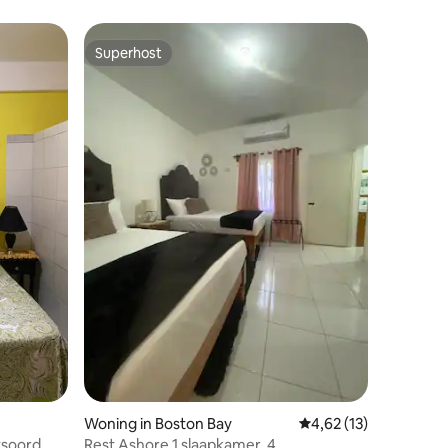
Superhost
Superhost
ecensies
Woning in Boston Bay
Gemiddelde beoordelin
4,62 (13)
htsoord
Rest Ashore 1 slaapkamer. 4