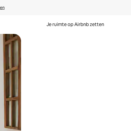
ven
Je ruimte op Airbnb zetten
ken of swipen.