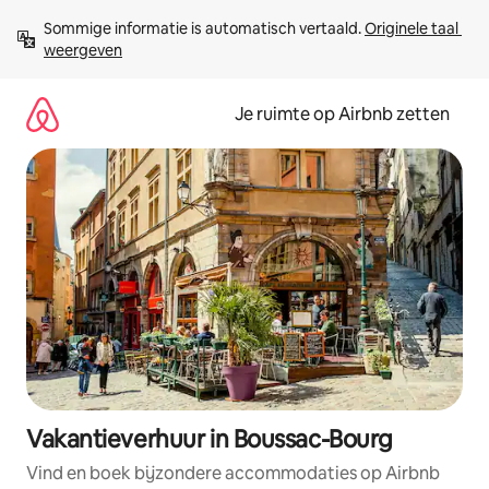
Ga
Sommige informatie is automatisch vertaald. 
Originele taal 
direct
weergeven
naar
inhoud
Je ruimte op Airbnb zetten
Vakantieverhuur in Boussac-Bourg
Vind en boek bijzondere accommodaties op Airbnb