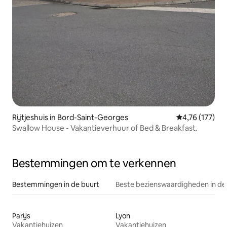
Rijtjeshuis in Bord-Saint-Georges
Gemiddelde beo
4,76 (177)
Swallow House - Vakantieverhuur of Bed & Breakfast.
Bestemmingen om te verkennen
Bestemmingen in de buurt
Beste bezienswaardigheden in de
Parijs
Lyon
Vakantiehuizen
Vakantiehuizen