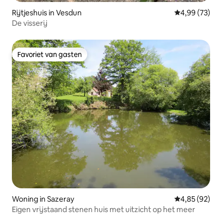
Rijtjeshuis in Vesdun
Gemiddelde be
4,99 (73)
De visserij
Favoriet van gasten
Favoriet van gasten
Woning in Sazeray
Gemiddelde be
4,85 (92)
Eigen vrijstaand stenen huis met uitzicht op het meer