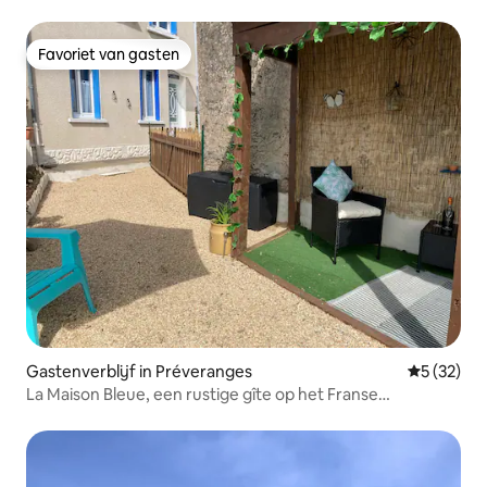
Favoriet van gasten
Favoriet van gasten
Gastenverblijf in Préveranges
Gemiddelde
5 (32)
La Maison Bleue, een rustige gîte op het Franse
platteland.