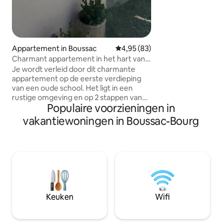
buitenspeellucht,
van een natuurlijk
ontdekken in het 
Het huisje dat jon
Appartement in Boussac
Gemiddelde beoordeling van 4,9
4,95 (83)
Charmant appartement in het hart van
Boussac
Je wordt verleid door dit charmante
appartement op de eerste verdieping
van een oude school. Het ligt in een
rustige omgeving en op 2 stappen van
Populaire voorzieningen in
het centrum. Kom en laad je batterijen
op het platteland op in Creuse in een
vakantiewoningen in Boussac-Bourg
omgeving vol groen. Vanaf het
gemeenschappelijke balkon op de
binnenplaats op de begane grond heb je
een panoramisch uitzicht op de bossen
en het imposante middeleeuwse
kasteel. Veel uitstapjes zijn mogelijk, de
natuurlijke site van Les Pierres
Jaumâtres, het dorp Toulx Ste Croix,
Keuken
Wifi
Montluçon, Chambon