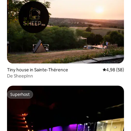
Tiny house in Sainte-Thérence
Gemiddelde be
4,98 (58)
De SheepInn
Superhost
Superhost