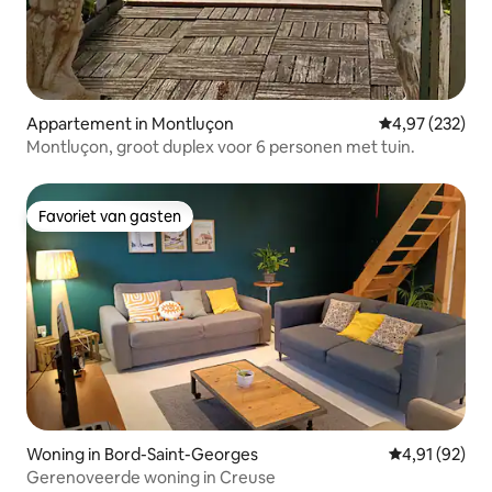
Appartement in Montluçon
Gemiddelde beo
4,97 (232)
Montluçon, groot duplex voor 6 personen met tuin.
Favoriet van gasten
Favoriet van gasten
Woning in Bord-Saint-Georges
Gemiddelde be
4,91 (92)
Gerenoveerde woning in Creuse