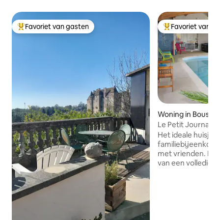
Favoriet van gasten
Favoriet van g
Topfavoriet van gasten
Topfavoriet van 
Woning in Boussa
Le Petit Journal
Het ideale huisje 
familiebijeenkoms
met vrienden. Het comfort en de ruimte
van een volledig 
Ontspanning met 
bubbelbad en een
binnenzwembad. Een complete
uitrusting ontwor
biljart, tafelvoetb
speelgoed voor klei