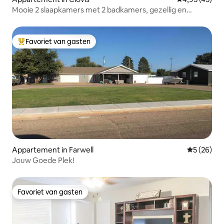
Mooie 2 slaapkamers met 2 badkamers, gezellig en
schoon verhuur
Favoriet van gasten
Topfavoriet van gasten
Appartement in Farwell
Gemiddelde
5 (26)
Jouw Goede Plek!
Favoriet van gasten
Favoriet van gasten