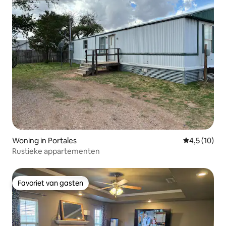
Woning in Portales
Gemiddelde b
4,5 (10)
Rustieke appartementen
Favoriet van gasten
Favoriet van gasten