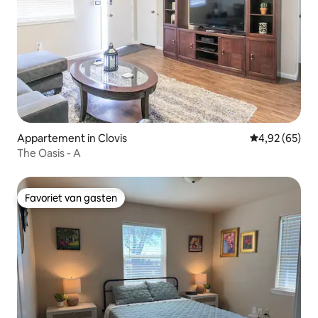
Appartement in Clovis
Gemiddelde be
4,92 (65)
The Oasis - A
Favoriet van gasten
Favoriet van gasten