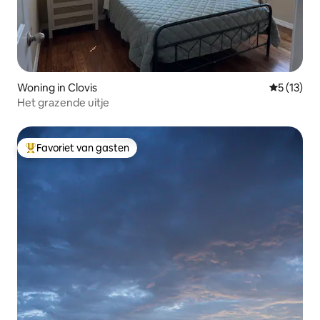
Woning in Clovis
Gemiddelde
5 (13)
Het grazende uitje
Favoriet van gasten
Topfavoriet van gasten