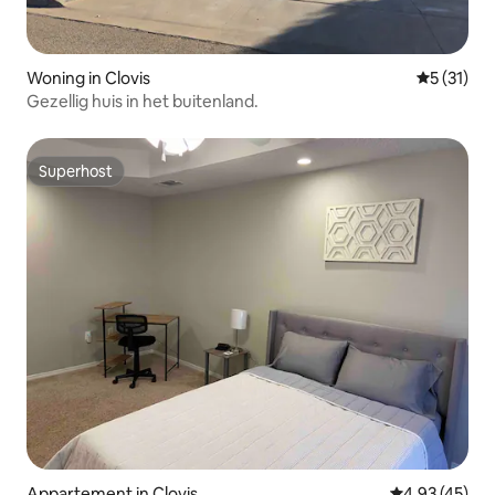
Woning in Clovis
Gemiddelde
5 (31)
Gezellig huis in het buitenland.
Superhost
Superhost
Appartement in Clovis
Gemiddelde be
4,93 (45)