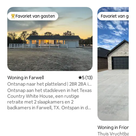
Favoriet van gasten
Favoriet van gas
Topfavoriet van gasten
Favoriet van gas
Woning in Farwell
Gemiddelde beoordeling van 
5 (13)
Ontsnap naar het platteland | 2BR 2BA in
de buurt van Clovis, NM
Ontsnap aan het stadsleven in het Texas
Country White House, een rustige
retraite met 2 slaapkamers en 2
badkamers in Farwell, TX. Ontspan in de
hoofdslaapkamer met een kingsize bed
en een jacuzzi, geniet van de
slaapkamer met een queensize bed of
Woning in Friona
ontspan met een smart-tv. Kook in de
Thuis Vruchtbare