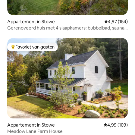
Appartement in Stowe
Gemiddelde beo
4,97 (154)
Gerenoveerd huis met 4 slaapkamers: bubbelbad, sauna
en achtertuin
Favoriet van gasten
Topfavoriet van gasten
Appartement in Stowe
Gemiddelde beo
4,99 (109)
Meadow Lane Farm House