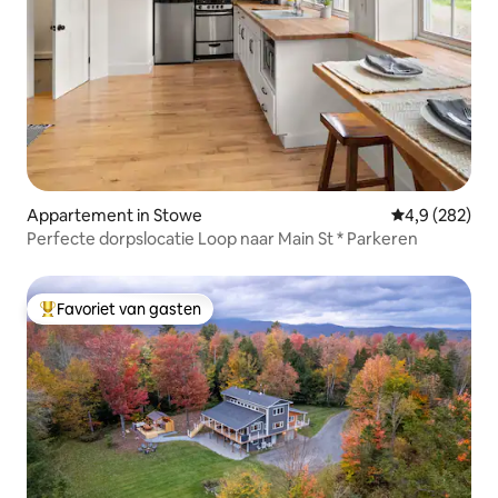
Appartement in Stowe
Gemiddelde be
4,9 (282)
Perfecte dorpslocatie Loop naar Main St * Parkeren
Favoriet van gasten
Topfavoriet van gasten