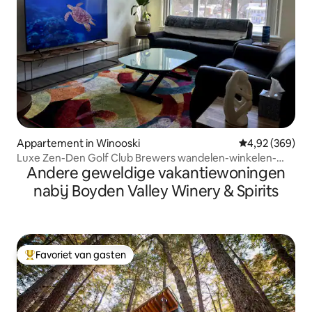
Appartement in Winooski
Gemiddelde beo
4,92 (369)
Luxe Zen-Den Golf Club Brewers wandelen-winkelen-
Andere geweldige vakantiewoningen
dineren UVMC
nabij Boyden Valley Winery & Spirits
Favoriet van gasten
Topfavoriet van gasten