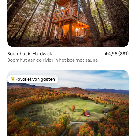
Boomhut in Hardwick
Gemiddelde beo
4,98 (881)
Boomhut aan de rivier in het bos met sauna
Favoriet van gasten
Topfavoriet van gasten