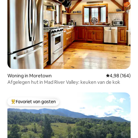
Woning in Moretown
Gemiddelde beo
4,98 (164)
Afgelegen hut in Mad River Valley: keuken van de kok
Favoriet van gasten
Topfavoriet van gasten