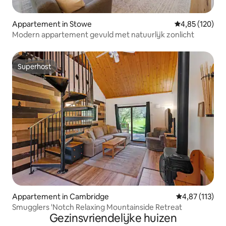
Appartement in Stowe
Gemiddelde beo
4,85 (120)
Modern appartement gevuld met natuurlijk zonlicht
Superhost
Superhost
Appartement in Cambridge
Gemiddelde beo
4,87 (113)
Smugglers 'Notch Relaxing Mountainside Retreat
Gezinsvriendelijke huizen