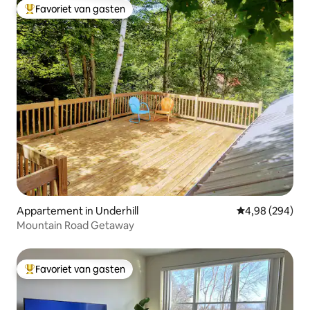
Favoriet van gasten
Topfavoriet van gasten
Appartement in Underhill
Gemiddelde beo
4,98 (294)
Mountain Road Getaway
Favoriet van gasten
Topfavoriet van gasten