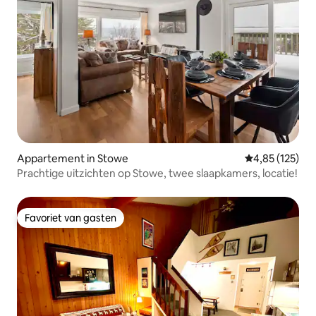
Appartement in Stowe
Gemiddelde beo
4,85 (125)
Prachtige uitzichten op Stowe, twee slaapkamers, locatie!
Favoriet van gasten
Favoriet van gasten