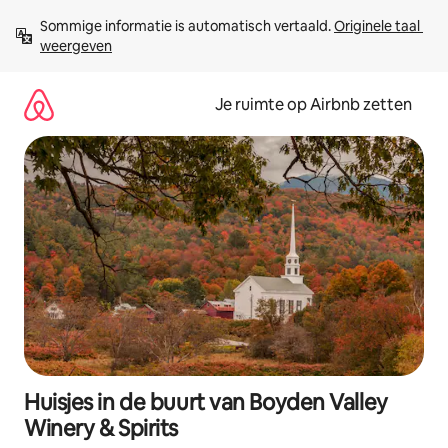
Ga
Sommige informatie is automatisch vertaald. 
Originele taal 
direct
weergeven
naar
inhoud
Je ruimte op Airbnb zetten
Huisjes in de buurt van Boyden Valley
Winery & Spirits