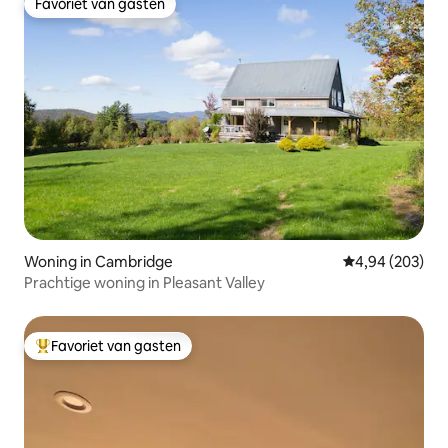
Favoriet van gasten
Favoriet van gasten
Woning in Cambridge
Gemiddelde beo
4,94 (203)
Prachtige woning in Pleasant Valley
Favoriet van gasten
Topfavoriet van gasten