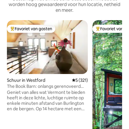
worden hoog gewaardeerd voor hun locatie, netheid
en meer.
Favoriet van gasten
Favoriet van g
Topfavoriet van gasten
Topfavoriet van 
Schuur in Westford
Gemiddelde beoordeling van 5
5 (321)
The Book Barn: onlangs gerenoveerd
pension
Geniet van alles wat Vermont te bieden
heeft in deze lichte, luchtige ruimte op
enkele minuten afstand van Burlington
en de bergen. Op 14 hectare met een
beek is het een korte wandeling langs
een onverharde weg naar een
historische overdekte brug en de