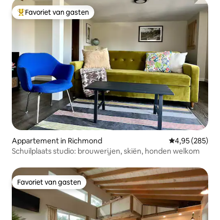
Favoriet van gasten
Topfavoriet van gasten
Appartement in Richmond
Gemiddelde beo
4,95 (285)
Schuilplaats studio: brouwerijen, skiën, honden welkom
Favoriet van gasten
Favoriet van gasten