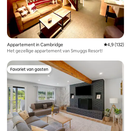
Appartement in Cambridge
Gemiddelde be
4,9 (132)
Het gezellige appartement van Smuggs Resort!
Favoriet van gasten
Favoriet van gasten