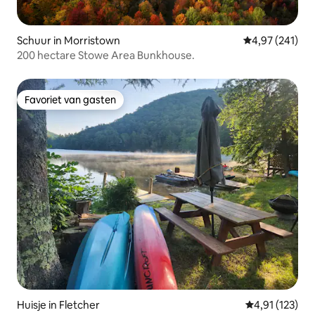
Schuur in Morristown
Gemiddelde beo
4,97 (241)
200 hectare Stowe Area Bunkhouse.
Favoriet van gasten
Favoriet van gasten
Huisje in Fletcher
Gemiddelde beo
4,91 (123)