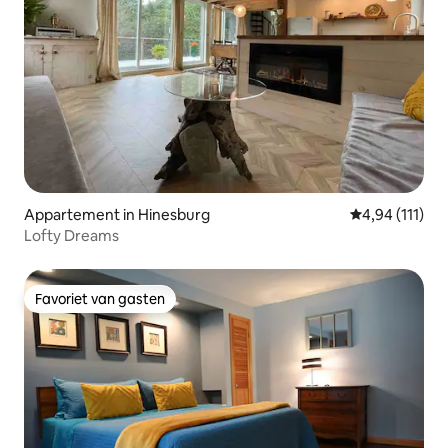
Appartement in Hinesburg
Gemiddelde beo
4,94 (111)
Lofty Dreams
Favoriet van gasten
Favoriet van gasten