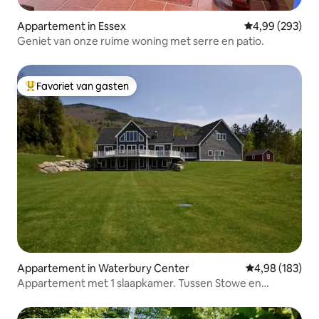
Appartement in Essex
Gemiddelde beo
4,99 (293)
Geniet van onze ruime woning met serre en patio.
Favoriet van gasten
Topfavoriet van gasten
Appartement in Waterbury Center
Gemiddelde beo
4,98 (183)
Appartement met 1 slaapkamer. Tussen Stowe en
Waterbury.