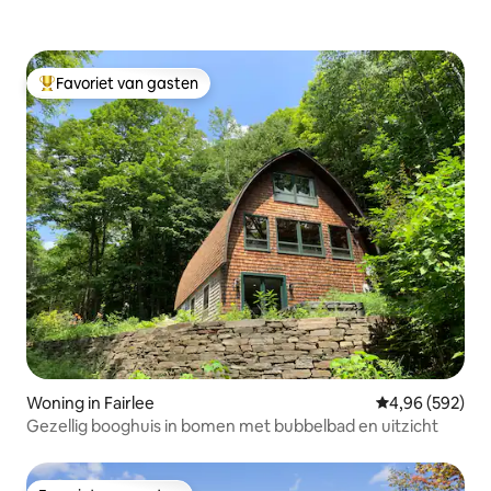
Favoriet van gasten
Topfavoriet van gasten
Woning in Fairlee
Gemiddelde beo
4,96 (592)
Gezellig booghuis in bomen met bubbelbad en uitzicht