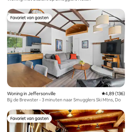
Favoriet van gasten
Favoriet van gasten
Woning in Jeffersonville
Gemiddelde beo
4,89 (136)
Bij de Brewster - 3 minuten naar Smugglers Ski Mtns, Do
Favoriet van gasten
Favoriet van gasten