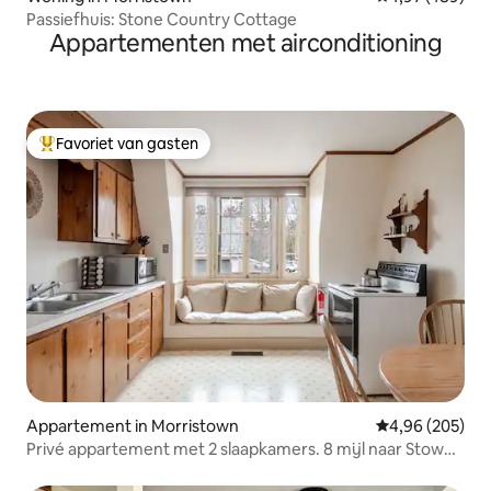
Passiefhuis: Stone Country Cottage
Appartementen met airconditioning
Favoriet van gasten
Topfavoriet van gasten
Appartement in Morristown
Gemiddelde beo
4,96 (205)
Privé appartement met 2 slaapkamers. 8 mijl naar Stowe
dorp.