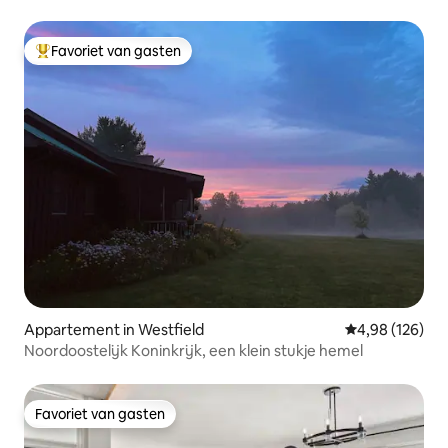
Favoriet van gasten
Topfavoriet van gasten
Appartement in Westfield
Gemiddelde beo
4,98 (126)
Noordoostelijk Koninkrijk, een klein stukje hemel
Favoriet van gasten
Favoriet van gasten