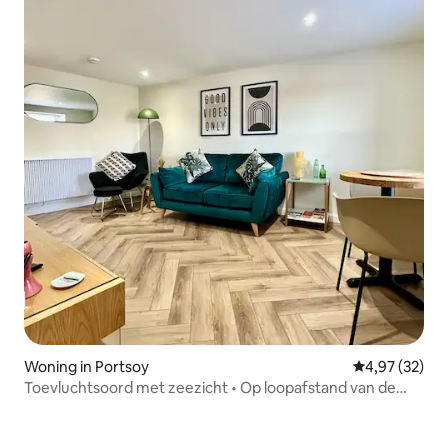
Woning in Portsoy
Gemiddelde be
4,97 (32)
Toevluchtsoord met zeezicht • Op loopafstand van de
haven • 2 slaapplaatsen