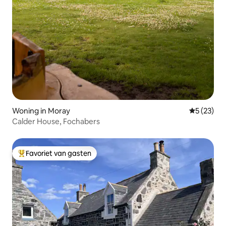
Woning in Moray
Gemiddelde
5 (23)
Calder House, Fochabers
Favoriet van gasten
Topfavoriet van gasten