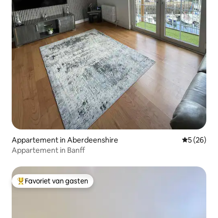
Appartement in Aberdeenshire
Gemiddelde
5 (26)
Appartement in Banff
Favoriet van gasten
Topfavoriet van gasten