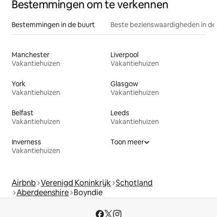
Bestemmingen om te verkennen
Bestemmingen in de buurt
Beste bezienswaardigheden in de
Manchester
Liverpool
Vakantiehuizen
Vakantiehuizen
York
Glasgow
Vakantiehuizen
Vakantiehuizen
Belfast
Leeds
Vakantiehuizen
Vakantiehuizen
Inverness
Toon meer
Vakantiehuizen
Airbnb
Verenigd Koninkrijk
Schotland
Aberdeenshire
Boyndie