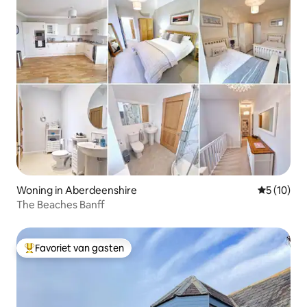
Woning in Aberdeenshire
Gemiddelde
5 (10)
The Beaches Banff
Favoriet van gasten
Topfavoriet van gasten