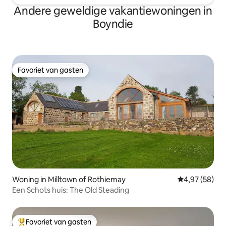
Andere geweldige vakantiewoningen in
Boyndie
Favoriet van gasten
Favoriet van gasten
Woning in Milltown of Rothiemay
Gemiddelde be
4,97 (58)
Een Schots huis: The Old Steading
Favoriet van gasten