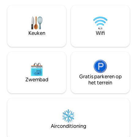
welkomstpakket. D
zee vanuit de Snug of ontspan buiten in
gemakken voorzien
de zithoek aan het water, op slechts een
water voor een o
meter van de golven – perfect om
douche. Er zijn boe
dolfijnen te spotten en te ontspannen
breedband en Netflix. Een
aan zee.
wandeling brengt j
Keuken
Wifi
twee fantastische
het historische Ban
Gratis parkeren op
Zwembad
het terrein
Airconditioning