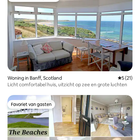
Topfavoriet van gasten
Woning in Banff, Scotland
Gemiddelde
5 (21)
Licht comfortabel huis, uitzicht op zee en grote luchten
Favoriet van gasten
Favoriet van gasten