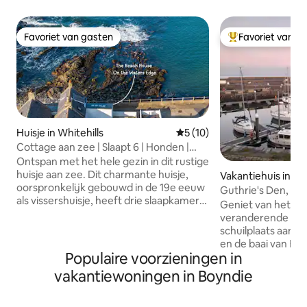
Favoriet van gasten
Favoriet van g
Favoriet van gasten
Topfavoriet van 
Huisje in Whitehills
Gemiddelde beoordeling van 
5 (10)
Cottage aan zee | Slaapt 6 | Honden |
Uitzicht op zee
Ontspan met het hele gezin in dit rustige
huisje aan zee. Dit charmante huisje,
Vakantiehuis in A
oorspronkelijk gebouwd in de 19e eeuw
hire
Guthrie's Den, Ban
als vissershuisje, heeft drie slaapkamers
aan de kust met ui
Geniet van het pr
(één met een kingsize bed en twee met
veranderende uitz
twee eenpersoonsbedden, waarvan één
schuilplaats aan d
met eigen badkamer), een
en de baai van Ban
familiebadkamer en een gezellige
Populaire voorzieningen in
van Macduff. Ont
woonkamer met een houtkachel. De
en kijk hoe de gol
vakantiewoningen in Boyndie
volledig uitgeruste keuken heeft
Verse melk, brood
zitplaatsen voor zes personen en een
lekkernijen wachte
houtkachel. Geniet van het uitzicht op