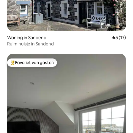
Woning in Sandend
Gemiddelde
5 (17)
Ruim huisje in Sandend
Favoriet van gasten
Topfavoriet van gasten