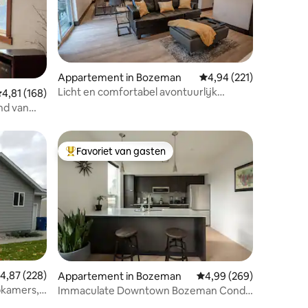
ecensies
Appartement in Bozeman
Gemiddelde beoordeling
4,94 (221)
Licht en comfortabel avontuurlijk
emiddelde beoordeling van 4,81 uit 5, 168 recensies
4,81 (168)
centrum in Bozeman
and van
Favoriet van gasten
Topfavoriet van gasten
ecensies
emiddelde beoordeling van 4,87 uit 5, 228 recensies
4,87 (228)
Appartement in Bozeman
Gemiddelde beoordeling
4,99 (269)
pkamers,
Immaculate Downtown Bozeman Condo
1 Block off Main