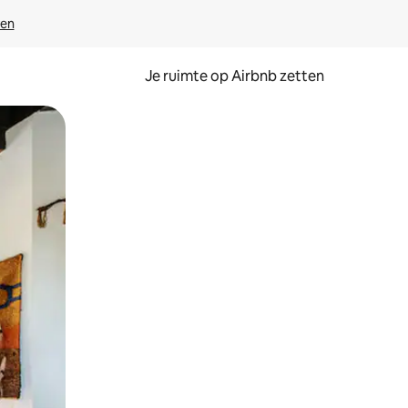
ven
Je ruimte op Airbnb zetten
ken of swipen.