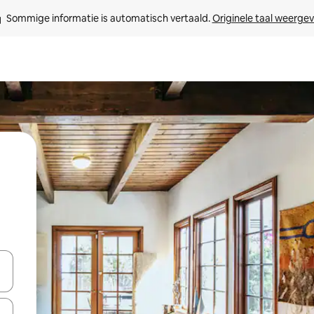
Sommige informatie is automatisch vertaald. 
Originele taal weerge
een keuze met je de pijltjestoetsen omhoog en omlaag, óf door te tik