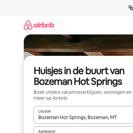
Ga
direct
naar
inhoud
Huisjes in de buurt van
Bozeman Hot Springs
Boek unieke vakantieverblijven, woningen en
meer op Airbnb
Locatie
Wanneer er suggesties beschikbaar zijn, maak je 
Aankomst