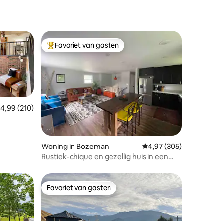
Favoriet van gasten
Topfavoriet van gasten
emiddelde beoordeling van 4,99 uit 5, 210 recensies
4,99 (210)
ecensies
Woning in Bozeman
Gemiddelde beoordeling
4,97 (305)
Rustiek-chique en gezellig huis in een
rustige buurt
Favoriet van gasten
Favoriet van gasten