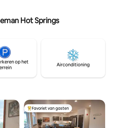
prachtig uitzicht op de bergen, het is het
itplaatsen
hele jaar door een paradijs. Er is een
matie.
tweede huurhut, maar een eigen
ozeman Hot Springs
parkeerplaats en een doordachte
inrichting van de accommodatie zorgen
voor privacy.
arkeren op het
Airconditioning
errein
Favoriet van gasten
Topfavoriet van gasten