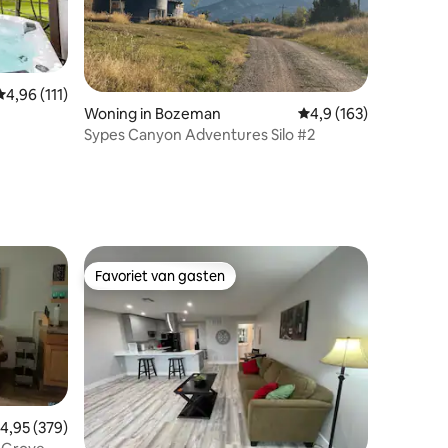
Gemiddelde beoordeling van 4,96 uit 5, 111 recensies
4,96 (111)
Woning in Bozeman
Gemiddelde beoordelin
4,9 (163)
Sypes Canyon Adventures Silo #2
ecensies
Favoriet van gasten
Favoriet van gasten
emiddelde beoordeling van 4,95 uit 5, 379 recensies
4,95 (379)