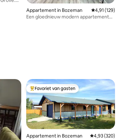
n Grove.
Appartement in Bozeman
Gemiddelde beoordeling
4,91 (129)
Een gloednieuw modern appartement
met 2 slaapkamers boven
ecensies
Favoriet van gasten
Topfavoriet van gasten
Appartement in Bozeman
Gemiddelde beoordeling
4,93 (320)