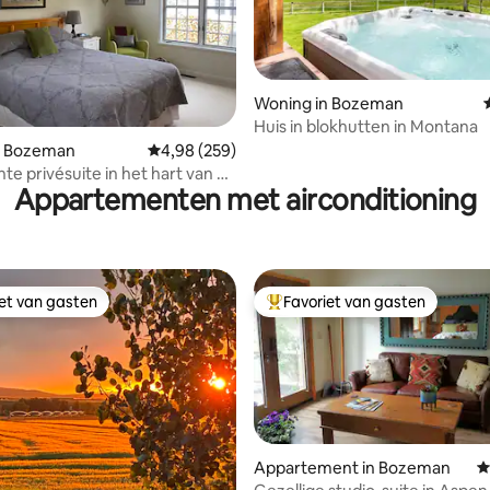
Woning in Bozeman
 van 4,95 uit 5, 215 recensies
Huis in blokhutten in Montana
n Bozeman
Gemiddelde beoordeling van 4,98 uit 5, 259 r
4,98 (259)
hte privésuite in het hart van de
Appartementen met airconditioning
iet van gasten
Favoriet van gasten
iet van gasten
Topfavoriet van gasten
Appartement in Bozeman
G