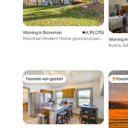
Woning in Bozeman
Gemiddelde beoordeling
4,95 (215)
Mountain Modern Home grenzend aan
Woning i
natuurreservaat
Ruime, lic
stad
Favoriet van gasten
Favor
Favoriet van gasten
Topfavor