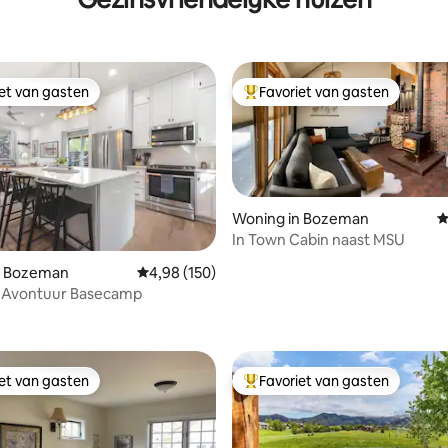
iet van gasten
Favoriet van gasten
iet van gasten
Topfavoriet van gasten
Woning in Bozeman
G
In Town Cabin naast MSU
n Bozeman
Gemiddelde beoordeling van 4,98 uit 5, 150 r
4,98 (150)
Avontuur Basecamp
 van 4,99 uit 5, 151 recensies
iet van gasten
Favoriet van gasten
iet van gasten
Topfavoriet van gasten