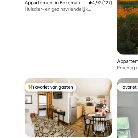
Appartement in Bozeman
Gemiddelde beoordeling
4,92 (127)
Huisdier- en gezinsvriendelijk
appartement dicht bij alles!
Appartem
Prachtig u
Favoriet van gasten
Favoriet
Topfavoriet van gasten
Favoriet