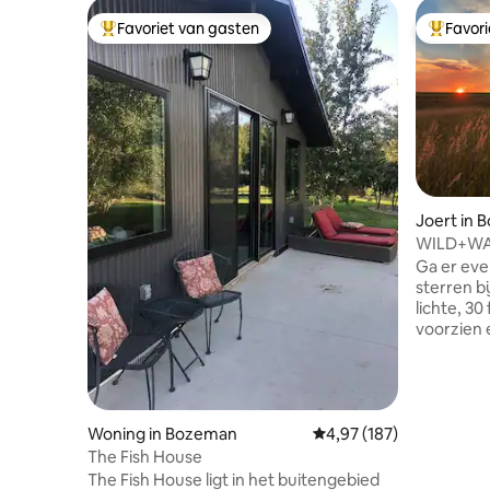
Favoriet van gasten
Favor
Topfavoriet van gasten
Topfavor
Joert in
WILD+WAN
van Boze
Ga er eve
sterren b
lichte, 30
voorzien 
voorzien 
alledaags
toevlucht
over een
en bad, b
Woning in Bozeman
Gemiddelde beoordeling 
4,97 (187)
die je ne
The Fish House
joert ligt 
The Fish House ligt in het buitengebied