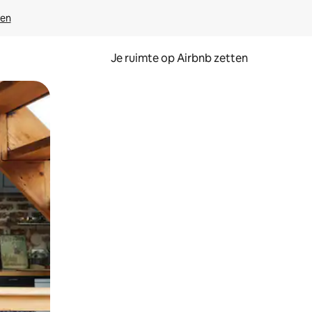
ven
Je ruimte op Airbnb zetten
ken of swipen.