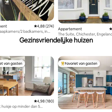
van 4,99 uit 5, 232 recensies
ment
Gemiddelde beoordeling van 4,88 uit 5, 274 r
4,88 (274)
Appartement
G
laapkamers/2 badkamers, in
The Suite, Chichester, Engelan
van de stad
Gezinsvriendelijke huizen
iet van gasten
Favoriet van gasten
iet van gasten
Topfavoriet van gasten
Gemiddelde beoordeling van 4,98 uit 5, 180 r
4,98 (180)
huisje op minder dan 5
van de zee