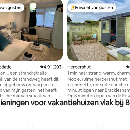
 van gasten
Favoriet van gasten
 van gasten
Topfavoriet van gasten
van 4,98 uit 5, 172 recensies
datie
Gemiddelde beoordeling van 4,91 uit 5, 203 r
4,91 (203)
Herdershut
G
en... een strandretraite
1 min naar strand, warm, charm
k van de strandweg heeft dit
Mooie, ruime herdershut met
e bijgebouw ontworpen in
kitchenette, en-suite douche en 
 van mijn gasten, het heeft
minuut lopen naar Bracklesham
tische mix van smaak van
Op 8 minuten lopen van de Rew
ieningen voor vakantiehuizen vlak bij
ic tot bohemien. Eigen
strandsauna Parkeergelegenheid buiten
aats, op slechts 2/3 minuten
de straat op de oprit. Dicht bij winkels en
het strand . Ik probeer je
cafés en op vijf minuten rijden
 gezellig te laten voelen in
prachtige zandstrand van West
lmaakt perfecte plek om je
Wittering. Chichester, de South Downs
laten rusten en lekker te voelen
en Goodwood liggen op een kle