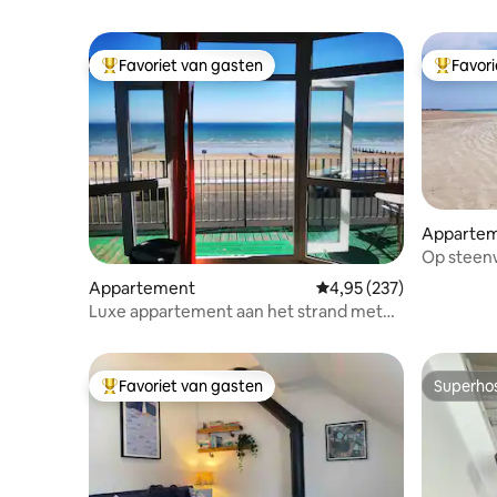
Favoriet van gasten
Favor
Topfavoriet van gasten
Topfavor
Apparte
Op steenw
bos, land
Appartement
Gemiddelde beoordeling 
4,95 (237)
Luxe appartement aan het strand met
zeezicht+parkeerplaats
Favoriet van gasten
Superho
Topfavoriet van gasten
Superho