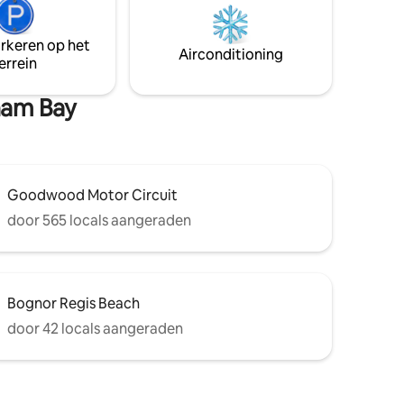
beddengoed en een uitschuifbaar bed
dat geschikt is voor een volwassene of
arkeren op het
 het
twee kinderen. Hoogtepunten zijn
Airconditioning
errein
in slaap
onder andere: een zonnig terras en een
olven.
dakraam boven het bed.
sham Bay
Goodwood Motor Circuit
door 565 locals aangeraden
Bognor Regis Beach
door 42 locals aangeraden