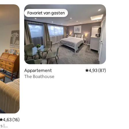
Favoriet van gasten
Favoriet van gasten
Appartement
Gemiddelde beoordelin
4,93 (87)
The Boathouse
ecensies
Gemiddelde beoordeling van 4,63 uit 5, 16 recensies
4,63 (16)
s |