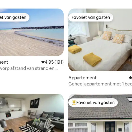
iet van gasten
Favoriet van gasten
iet van gasten
Favoriet van gasten
ment
Gemiddelde beoordeling van 4,95 uit 5, 191 r
4,95 (191)
orp afstand van strand en
elijke wandelingen
van 4,95 uit 5, 237 recensies
Appartement
G
Geheel appartement met 1 bed
meter van het strand.
st
Favoriet van gasten
st
Topfavoriet van gasten