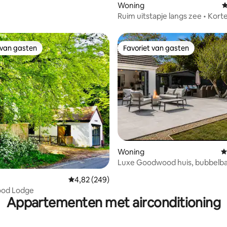
van 4,99 uit 5, 145 recensies
Woning
G
Ruim uitstapje langs zee • Kort
wandeling naar het strand.
 van gasten
Favoriet van gasten
 van gasten
Favoriet van gasten
van 4,99 uit 5, 170 recensies
Woning
G
Luxe Goodwood huis, bubbelba
vuurplaats, slaapt 6
Gemiddelde beoordeling van 4,82 uit 5, 249 r
4,82 (249)
od Lodge
Appartementen met airconditioning