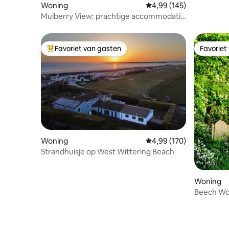
Woning
Gemiddelde beoordeling 
4,99 (145)
Mulberry View: prachtige accommodatie
aan het strand voor 8 personen
Favoriet van gasten
Favoriet
Topfavoriet van gasten
Favoriet
Woning
Gemiddelde beoordeling 
4,99 (170)
Strandhuisje op West Wittering Beach
Woning
Beech Wo