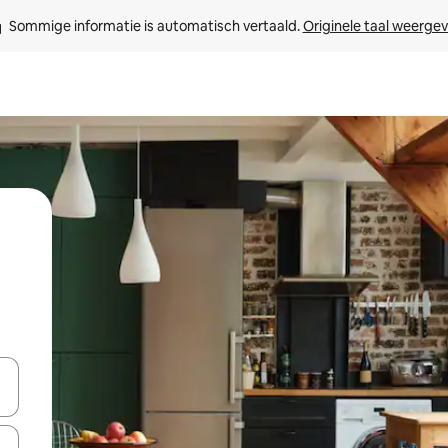
Sommige informatie is automatisch vertaald. 
Originele taal weerge
een keuze met je de pijltjestoetsen omhoog en omlaag, óf door te tik