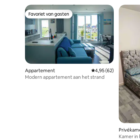
Favoriet van gasten
Favoriet van gasten
Appartement
Gemiddelde beoordeling
4,95 (62)
Modern appartement aan het strand
Privékam
Kamer in