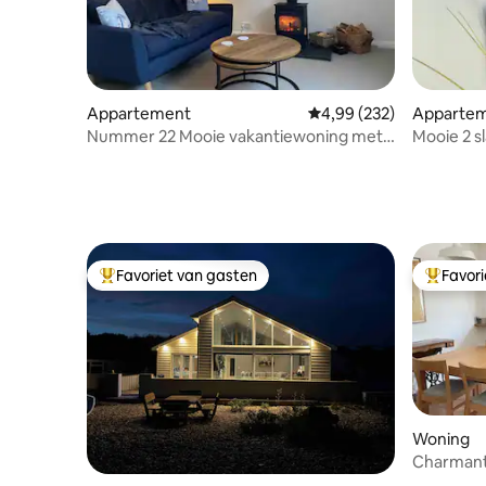
Appartement
Gemiddelde beoordeling 
4,99 (232)
Apparte
Nummer 22 Mooie vakantiewoning met
Mooie 2 s
één slaapkamer
het hart 
Favoriet van gasten
Favor
Topfavoriet van gasten
Topfavor
Woning
Charmant 
minuten 