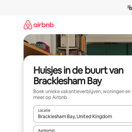
Ga
direct
naar
inhoud
Huisjes in de buurt van
Bracklesham Bay
Boek unieke vakantieverblijven, woningen en
meer op Airbnb
Locatie
Wanneer er suggesties beschikbaar zijn, maak je 
Aankomst