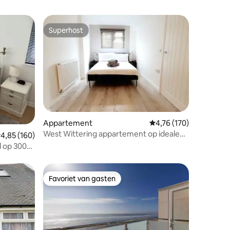
Superhost
Superhost
ecensies
Appartement
Gemiddelde beoordeling
4,76 (170)
West Wittering appartement op ideale
emiddelde beoordeling van 4,85 uit 5, 160 recensies
4,85 (160)
strandlocatie
 op 300
Favoriet van gasten
Favoriet van gasten