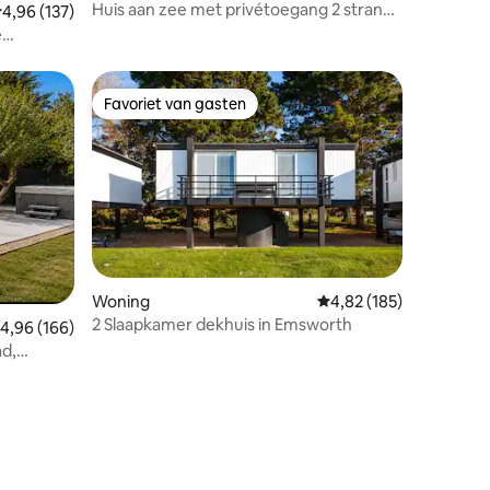
Huis aan zee met privétoegang 2 strand -
emiddelde beoordeling van 4,96 uit 5, 137 recensies
4,96 (137)
Selsey
e
Favoriet van gasten
Favoriet van gasten
Woning
Gemiddelde beoordeling
4,82 (185)
2 Slaapkamer dekhuis in Emsworth
emiddelde beoordeling van 4,96 uit 5, 166 recensies
4,96 (166)
d,
ecensies