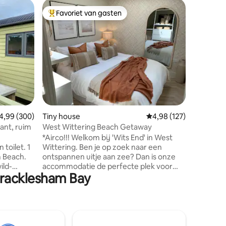
Gastsuit
Favoriet van gasten
Favorie
Topfavoriet van gasten
Favorie
Ruime ze
minuut 
Mooie zel
grote (3
lopen van het s
parkeren
kingsize
kitchenet
badkamer
eigen te
middelgr
ecensies
emiddelde beoordeling van 4,99 uit 5, 300 recensies
4,99 (300)
Tiny house
Gemiddelde beoordeling
4,98 (127)
Je kunt 
over het
ant, ruim
West Wittering Beach Getaway
Goodwood
*Airco!!! Welkom bij 'Wits End' in West
deel uit
toilet. 1
Wittering. Ben je op zoek naar een
slaapkame
 Beach.
ontspannen uitje aan zee? Dan is onze
worden g
ild-
accommodatie de perfecte plek voor
 Bracklesham Bay
jou. Witsend ligt op slechts 15 minuten
lopen van het prachtige strand van West
 van het
Wittering en biedt een comfortabele en
stijlvolle ruimte voor maximaal twee
volwassenen en twee kinderen. Een
in stukje
luxueus kingsize bed met hoogwaardig