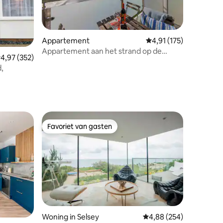
Appartement
Gemiddelde beoordeling
4,91 (175)
Appartement aan het strand op de
ecensies
emiddelde beoordeling van 4,97 uit 5, 352 recensies
4,97 (352)
bovenste verdieping: 360 graden uitzicht
d,
Favoriet van gasten
Favoriet van gasten
ecensies
Woning in Selsey
Gemiddelde beoordeling
4,88 (254)