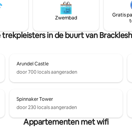
toevluchtsoord. Hopelijk heb
rijden. Warm en goed geïsoleerd met
na alles gedacht om je gezellig,
radiatoren. TV met Netflix Bewonder
Gratis p
rmaakt en ontspannen te
prachtige zonsondergangen op
Zwembad
t
oor de minder zonnige
strand en kom daarna terug om 
en en supercomfortabel in de
te vallen op het geluid van de g
trekpleisters in de buurt van Brackle
Arundel Castle
door 700 locals aangeraden
Spinnaker Tower
door 230 locals aangeraden
Appartementen met wifi