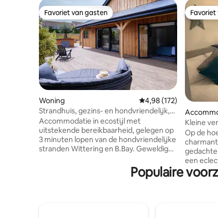
Favoriet van gasten
Favoriet
Favoriet van gasten
Favoriet
Woning
Gemiddelde beoordeling 
4,98 (172)
Strandhuis, gezins- en hondvriendelijk,
Accommo
toegankelijk
Accommodatie in ecostijl met
Kleine ver
uitstekende bereikbaarheid, gelegen op
Op de hoe
3 minuten lopen van de hondvriendelijke
charmant
stranden Wittering en B.Bay. Geweldig
gedachten
voor huisdieren en kinderen, een
een eclec
omheind,beveiligd pand, geschikt voor
Populaire voorz
shabby ch
zes volwassenen met een kingsize
parkeerpl
master ensuite en twee slaapkamers als
lopen van 
tweepersoonskamers of super kingsize
welkom en
kamers. +2 kinderen kunnen in elk van de
mijn onvo
kamers slapen op de twee stoelbedden
hoofd te 