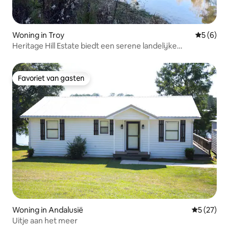
Woning in Troy
Gemiddeld
5 (6)
Heritage Hill Estate biedt een serene landelijke
leefomgeving
Favoriet van gasten
Favoriet van gasten
Woning in Andalusië
Gemiddelde
5 (27)
Uitje aan het meer