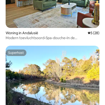
Woning in Andalusië
Gemiddelde
5 (28)
Modern toevluchtsoord•Spa-douche•In de
stad•Gezinsvriendelijk
Superhost
Superhost