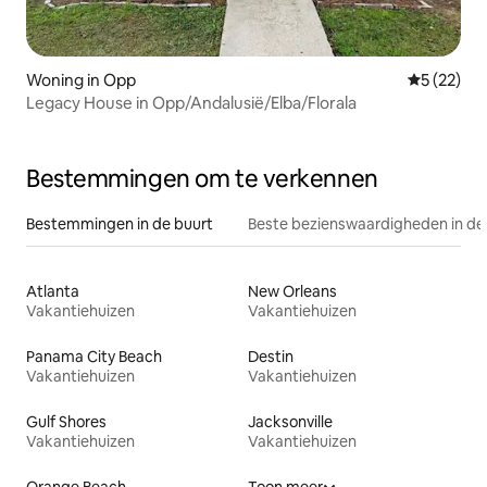
Woning in Opp
Gemiddelde
5 (22)
Legacy House in Opp/Andalusië/Elba/Florala
Bestemmingen om te verkennen
Bestemmingen in de buurt
Beste bezienswaardigheden in de
Atlanta
New Orleans
Vakantiehuizen
Vakantiehuizen
Panama City Beach
Destin
Vakantiehuizen
Vakantiehuizen
Gulf Shores
Jacksonville
Vakantiehuizen
Vakantiehuizen
Orange Beach
Toon meer