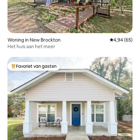
Woning in New Brockton
Gemiddelde be
4,94 (65)
Het huis aan het meer
Favoriet van gasten
Topfavoriet van gasten