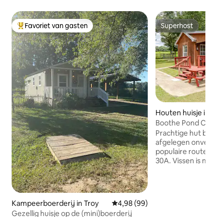
Favoriet van gasten
Superhost
Topfavoriet van gasten
Superhost
Houten huisje in 
Boothe Pond Cabin
Prachtige hut bij 
afgelegen onverh
populaire route n
30A. Vissen is mog
de accommodatie 
kleine aanlegsteig
een schommelban
een barbecue en p
Kampeerboerderij in Troy
Gemiddelde beoordeling van 4,9
4,98 (99)
volledig uitgerus
Gezellig huisje op de (mini)boerderij
huisjevoorzieninge