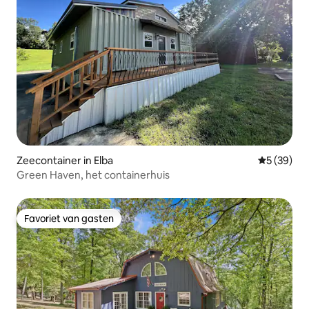
Zeecontainer in Elba
Gemiddelde
5 (39)
Green Haven, het containerhuis
Favoriet van gasten
Favoriet van gasten