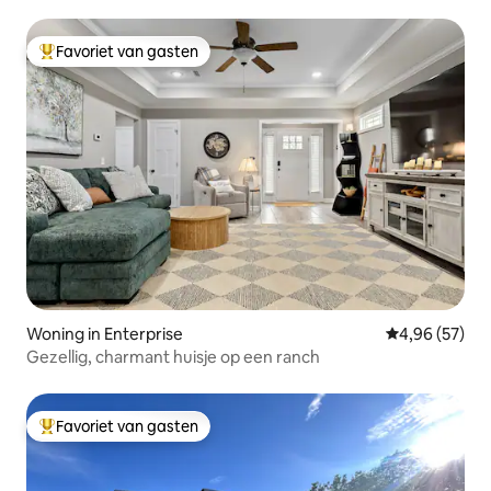
Favoriet van gasten
Topfavoriet van gasten
Woning in Enterprise
Gemiddelde be
4,96 (57)
Gezellig, charmant huisje op een ranch
Favoriet van gasten
Topfavoriet van gasten