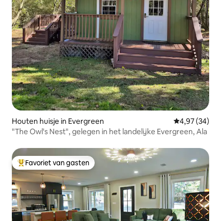
Houten huisje in Evergreen
Gemiddelde be
4,97 (34)
"The Owl's Nest", gelegen in het landelijke Evergreen, Ala
Favoriet van gasten
Topfavoriet van gasten