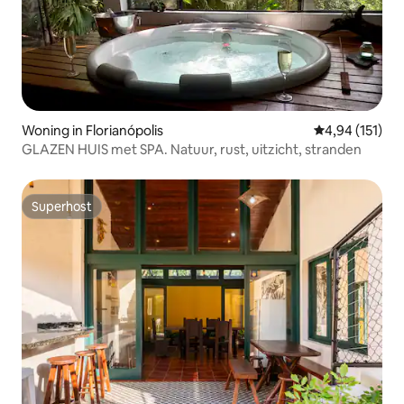
Woning in Florianópolis
Gemiddelde beo
4,94 (151)
GLAZEN HUIS met SPA. Natuur, rust, uitzicht, stranden
Superhost
Superhost