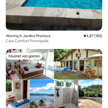
Woning in Jardins Pireneus
Gemiddelde beo
4,87 (185)
Casa Comfort Pirenópolis
Favoriet van gasten
Favoriet van gasten