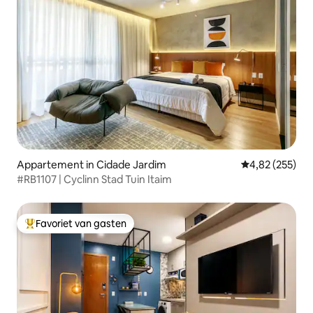
Appartement in Cidade Jardim
Gemiddelde beo
4,82 (255)
#RB1107 | Cyclinn Stad Tuin Itaim
Favoriet van gasten
Topfavoriet van gasten