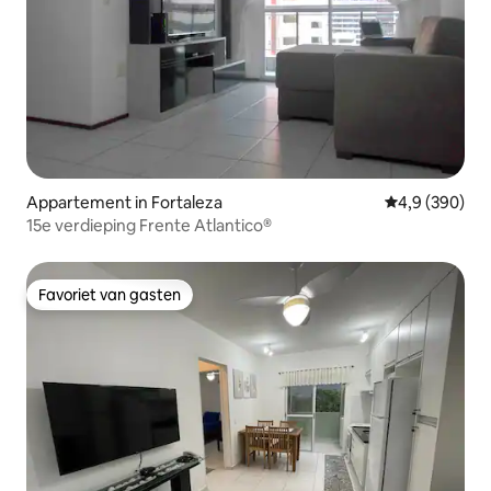
Appartement in Fortaleza
Gemiddelde be
4,9 (390)
15e verdieping Frente Atlantico®
Favoriet van gasten
Favoriet van gasten