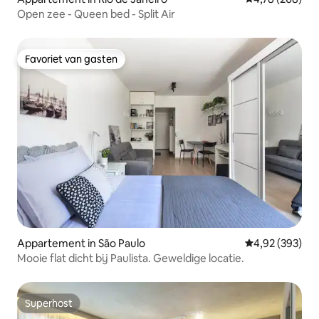
Open zee - Queen bed - Split Air
Favoriet van gasten
Favoriet van gasten
Appartement in São Paulo
Gemiddelde beo
4,92 (393)
Mooie flat dicht bij Paulista. Geweldige locatie.
Superhost
Superhost