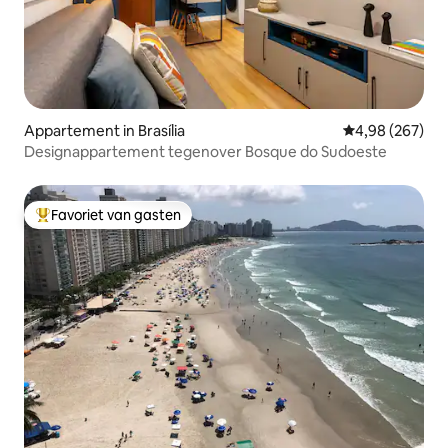
Appartement in Brasília
Gemiddelde beo
4,98 (267)
Designappartement tegenover Bosque do Sudoeste
Favoriet van gasten
Topfavoriet van gasten