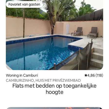
Favoriet van gasten
Favoriet van gasten
Woning in Camburí
Gemiddelde beo
4,86 (118)
CAMBURIZINHO, HUIS MET PRIVÉZWEMBAD
Flats met bedden op toegankelijke
hoogte