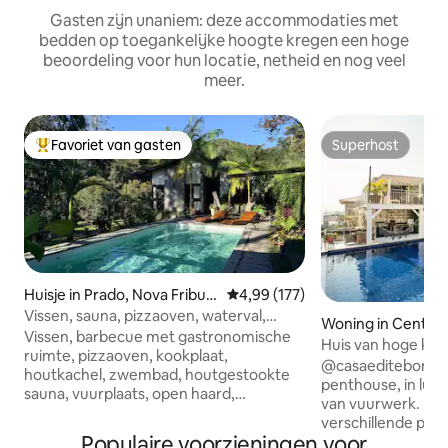
Gasten zijn unaniem: deze accommodaties met
bedden op toegankelijke hoogte kregen een hoge
beoordeling voor hun locatie, netheid en nog veel
meer.
Favoriet van gasten
Superhost
Topfavoriet van gasten
Superhost
Huisje in Prado, Nova Fribur
Gemiddelde beoordeling van 4,99
4,99 (177)
go
Vissen, sauna, pizzaoven, waterval,
Woning in Centro
volleybal, voetbal
Vissen, barbecue met gastronomische
Huis van hoge kwal
ruimte, pizzaoven, kookplaat,
panoramisch uitzi
@casaeditebombinhas Hoog
houtkachel, zwembad, houtgestookte
penthouse, in luxe
sauna, vuurplaats, open haard,
van vuurwerk. Pan
zwembad, tafelvoetbal, pingpong, klein
verschillende punt
veld, watersproeier, hangmat, volleybal
Populaire voorzieningen voor
de stranden van h