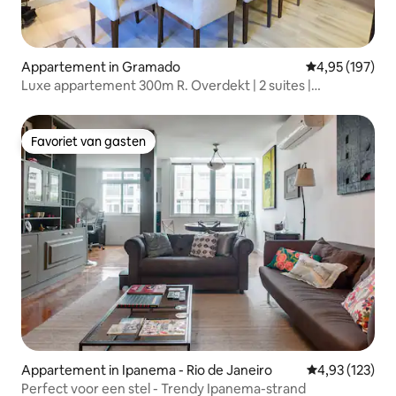
Appartement in Gramado
Gemiddelde beo
4,95 (197)
Luxe appartement 300m R. Overdekt | 2 suites |
Gemeubileerd
Favoriet van gasten
Favoriet van gasten
Appartement in Ipanema - Rio de Janeiro
Gemiddelde beo
4,93 (123)
Perfect voor een stel - Trendy Ipanema-strand