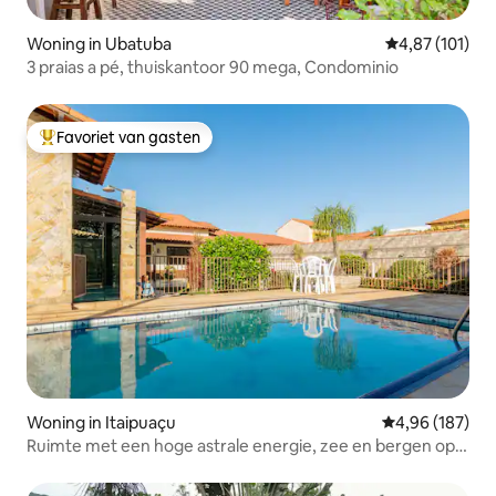
Woning in Ubatuba
Gemiddelde beo
4,87 (101)
3 praias a pé, thuiskantoor 90 mega, Condominio
Favoriet van gasten
Topfavoriet van gasten
Woning in Itaipuaçu
Gemiddelde beo
4,96 (187)
Ruimte met een hoge astrale energie, zee en bergen op
51 km van RJ.