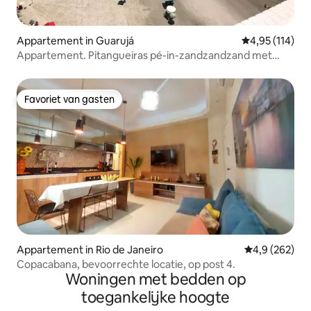
Appartement in Guarujá
Gemiddelde beo
4,95 (114)
Appartement. Pitangueiras pé-in-zandzandzand met
uitzicht op zee
Favoriet van gasten
Favoriet van gasten
Appartement in Rio de Janeiro
Gemiddelde be
4,9 (262)
Copacabana, bevoorrechte locatie, op post 4.
Woningen met bedden op
toegankelijke hoogte