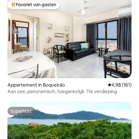
Favoriet van gasten
Topfavoriet van gasten
Appartement in Boqueirão
Gemiddelde beo
4,98 (161)
Aan zee, panoramisch, toegankelijk. 11e verdieping
Superhost
Superhost