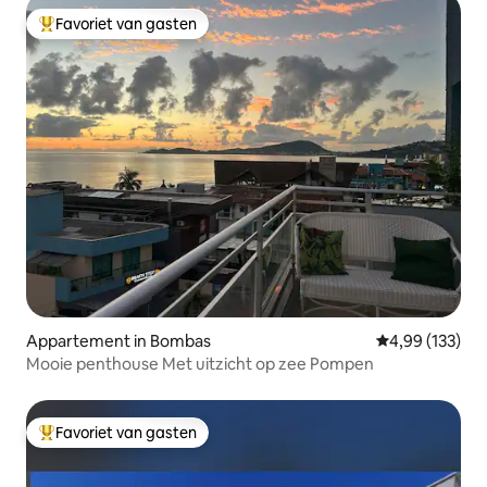
Favoriet van gasten
Topfavoriet van gasten
Appartement in Bombas
Gemiddelde beo
4,99 (133)
Mooie penthouse Met uitzicht op zee Pompen
Favoriet van gasten
Topfavoriet van gasten