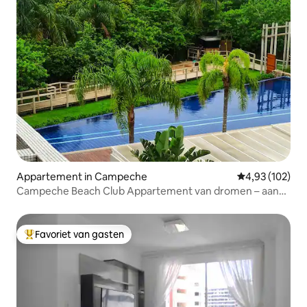
Appartement in Campeche
Gemiddelde beo
4,93 (102)
Campeche Beach Club Appartement van dromen – aan
het zand – 3 slp
Favoriet van gasten
Topfavoriet van gasten