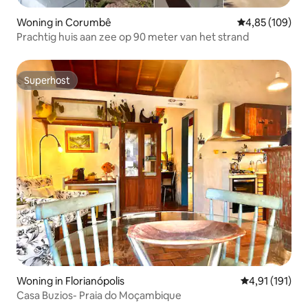
Woning in Corumbê
Gemiddelde beo
4,85 (109)
Prachtig huis aan zee op 90 meter van het strand
Superhost
Superhost
Woning in Florianópolis
Gemiddelde beo
4,91 (191)
Casa Buzios- Praia do Moçambique