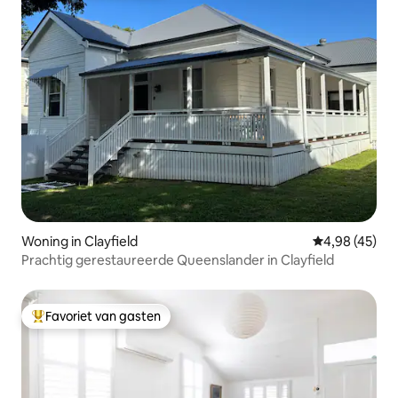
Woning in Clayfield
Gemiddelde be
4,98 (45)
Prachtig gerestaureerde Queenslander in Clayfield
Favoriet van gasten
Topfavoriet van gasten