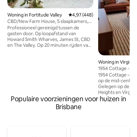
Woning in Fortitude Valley
Gemiddelde beoordeling van 4,97
4,97 (448)
CBD/New Farm House, 5 slaapkamers,
airconditioning, 4 parkeerplaatsen
Professioneel gereinigd tussen de
gasten door. Op loopafstand van
Howard Smith Wharves, James St, CBD
en The Valley. Op 20 minuten rijden van
de luchthaven. Vijf
tweepersoonsslaapkamers, allemaal
Woning in Virginia
voorzien van airconditioning, drie
woonruimtes, aparte eetkamer,
1954 Cottage - M
moderne keuken, 2,5 badkamers en een
Vibe.
1954 Cottage – inr
volledig omheind gedeelte. Sierlijke
op de mid-century
plafonds en historische kenmerken, en
Gelegen op de gre
prachtig ingericht met hoogwaardig
Heights en Virgini
beddengoed. Ideaal voor stellen, kleine
Populaire voorzieningen voor huizen in
twee slaapkamers
groepen en gezinnen, en
is gerestaureerd 
Brisbane
huisdiervriendelijk. Ingericht voor
geschiedenis, terwi
vakantieverhuur, dus geen persoonlijke
een vleugje mid-c
bezittingen in de buurt. Jouw thuis weg
toegevoegd. 10 minuten van de
van huis.
luchthaven. Dicht bij Nundah Village,
een centrum met c