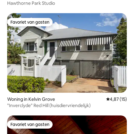
Hawthorne Park Studio
Favoriet van gasten
Favoriet van gasten
Woning in Kelvin Grove
Gemiddelde be
4,87 (15)
"Inverclyde" Red Hill (huisdiervriendelijk)
Favoriet van gasten
Favoriet van gasten