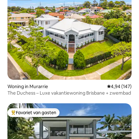
Woning in Murarrie
Gemiddelde beo
4,94 (147)
The Duchess – Luxe vakantiewoning Brisbane + zwembad
Favoriet van gasten
Topfavoriet van gasten