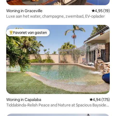
Woning in Graceville
Gemiddelde be
4,95 (19)
Luxe aan het water, champagne, zwembad, EV-oplader
Favoriet van gasten
Topfavoriet van gasten
Woning in Capalaba
Gemiddelde beo
4,94 (175)
Tiddabinda-Relish Peace and Nature at Spacious Bayside
Nest