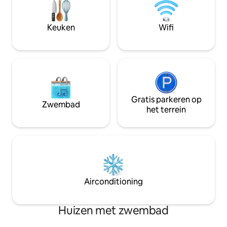
restaurants en on
avond. Dichtbij Westfield.
toegang tot de sn
Keuken
Wifi
Coast of Gold Coas
hun respectieve r
Gratis parkeren op
Zwembad
het terrein
Airconditioning
Huizen met zwembad