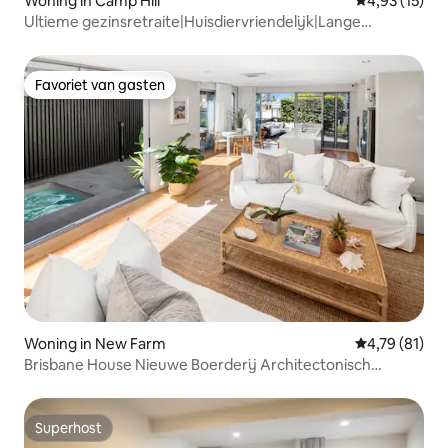
Woning in Camp Hill
Gemiddelde be
4,93 (15)
Ultieme gezinsretraite|Huisdiervriendelijk|Lange
verblijven
Favoriet van gasten
Favoriet van gasten
Woning in New Farm
Gemiddelde be
4,79 (81)
Brisbane House Nieuwe Boerderij Architectonisch
ontworpen
Superhost
Superhost