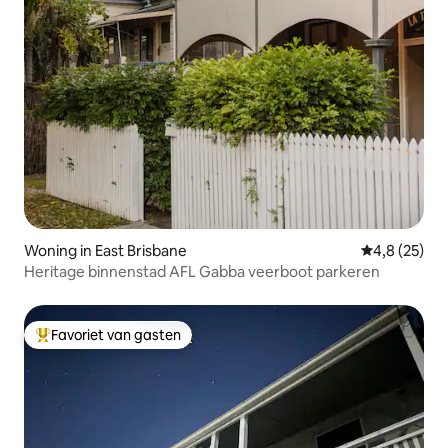
Woning in East Brisbane
Gemiddelde b
4,8 (25)
Heritage binnenstad AFL Gabba veerboot parkeren
Favoriet van gasten
Topfavoriet van gasten