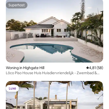
Superhost
Superhost
Woning in Highgate Hill
Gemiddelde be
4,81 (58)
Lõco Píso House Huis Huisdiervriendelijk - Zwembad &
Spa
Luxe
Luxe