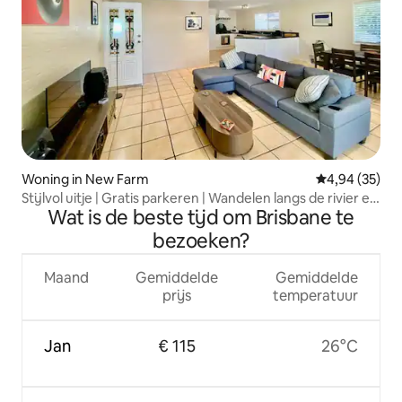
Woning in New Farm
Gemiddelde be
4,94 (35)
Stijlvol uitje | Gratis parkeren | Wandelen langs de rivier en
Wat is de beste tijd om Brisbane te
cafés
bezoeken?
Maand
Gemiddelde
Gemiddelde
prijs
temperatuur
Jan
€ 115
26°C