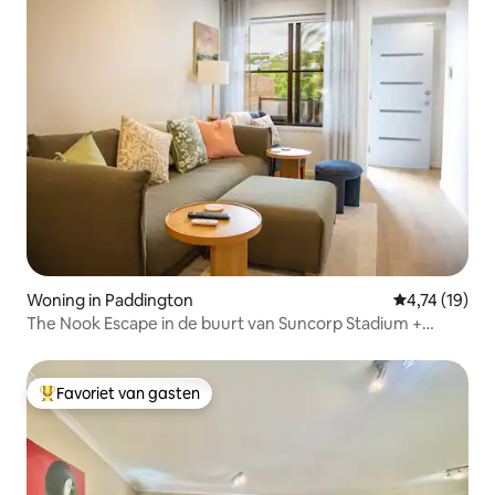
Woning in Paddington
Gemiddelde be
4,74 (19)
The Nook Escape in de buurt van Suncorp Stadium +
parkeren
Favoriet van gasten
Topfavoriet van gasten