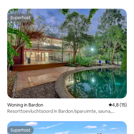
Superhost
Superhost
Woning in Bardon
Gemiddelde b
4,8 (15)
Resorttoevluchtsoord in Bardon/sparuimte, sauna,
zwembad, open haard
Superhost
Superhost