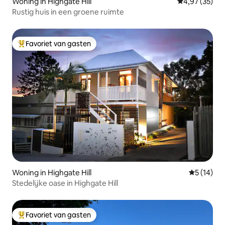
Woning in Highgate Hill
Gemiddelde be
4,97 (35)
Rustig huis in een groene ruimte
Favoriet van gasten
Topfavoriet van gasten
Woning in Highgate Hill
Gemiddelde
5 (14)
Stedelijke oase in Highgate Hill
Favoriet van gasten
Topfavoriet van gasten