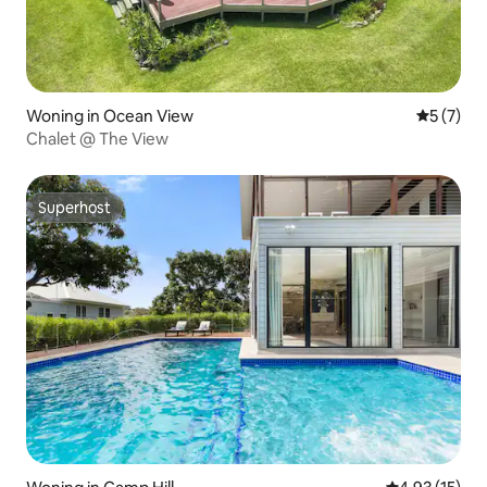
Woning in Ocean View
Gemiddeld
5 (7)
Chalet @ The View
Superhost
Superhost