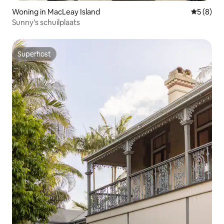
Woning in MacLeay Island
Gemiddeld
5 (8)
Sunny's schuilplaats
Superhost
Superhost