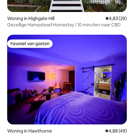
Woning in Highgate Hill
Gemiddelde be
4,83 (29)
Gezellige Hampstead Homestay | 10 minuten naar CBD
Favoriet van gasten
Favoriet van gasten
Woning in Hawthorne
Gemiddelde be
4,88 (49)