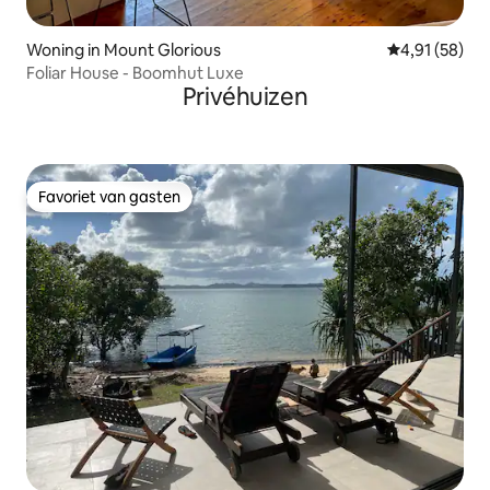
Woning in Mount Glorious
Gemiddelde be
4,91 (58)
Foliar House - Boomhut Luxe
Privéhuizen
Favoriet van gasten
Favoriet van gasten