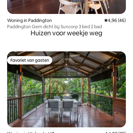
Woning in Paddington
Gemiddelde be
4,96 (46)
Paddington Gem dicht bij Suncorp 3 bed 2 bad
Huizen voor weekje weg
Favoriet van gasten
Favoriet van gasten