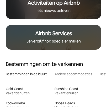
Activiteiten op Airbnb
Iets nieuws beleven
Airbnb Services
Je verblijf nog specialer maken
Bestemmingen om te verkennen
Bestemmingen in de buurt
Andere accommodaties
Best
Gold Coast
Sunshine Coast
Vakantiehuizen
Vakantiehuizen
Toowoomba
Noosa Heads