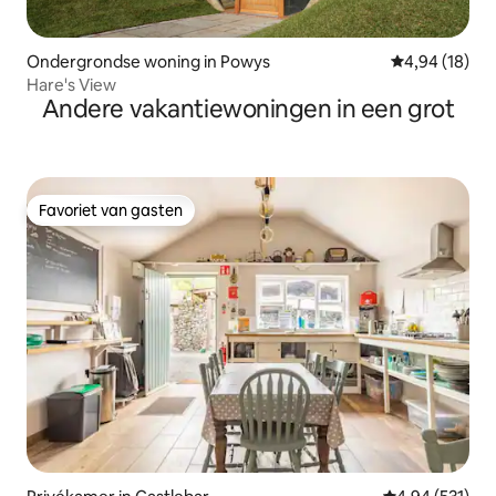
Ondergrondse woning in Powys
Gemiddelde be
4,94 (18)
Hare's View
Andere vakantiewoningen in een grot
Favoriet van gasten
Favoriet van gasten