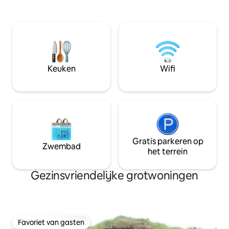
voldoet aan alle verwachtingen – en
met verbonden flat
staat op je bucketlist. Dit
gewelfde kamer m
gezinsvriendelijke toevluchtsoord, op
zestien ronde Italiaanse douche badjas
slechts een kort autoritje van het
badjas douchegel Haardr
levendige marktstadje Rhayader, is
⚠️Standard Geschikt voor maximaal 200
perfect gelegen om de
kg Aankomst tusse
adembenemende Elan Valley te
Geen aankomst me
Keuken
Wifi
ontdekken.
uur. waarborgsom
Gratis parkeren op
Zwembad
het terrein
Gezinsvriendelijke grotwoningen
Favoriet van gasten
Favoriet van gasten