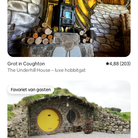
Grot in Coughton
Gemiddelde beo
4,88 (203)
The Underhill House – luxe hobbitgat
Favoriet van gasten
Favoriet van gasten