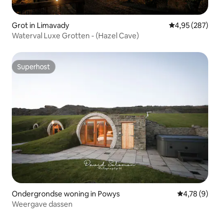
Grot in Limavady
Gemiddelde beo
4,95 (287)
Waterval Luxe Grotten - (Hazel Cave)
Superhost
Superhost
Ondergrondse woning in Powys
Gemiddelde b
4,78 (9)
Weergave dassen