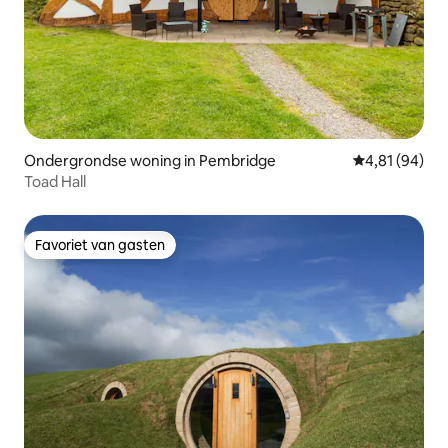
Ondergrondse woning in Pembridge
Gemiddelde be
4,81 (94)
Toad Hall
Favoriet van gasten
Favoriet van gasten