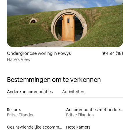
Ondergrondse woning in Powys
Gemiddelde be
4,94 (18)
Hare's View
Bestemmingen om te verkennen
Andere accommodaties
Activiteiten
Resorts
Accommodaties met bedden op toegankelijke hoogte
Britse Eilanden
Britse Eilanden
Gezinsvriendelijke accommodaties
Hotelkamers