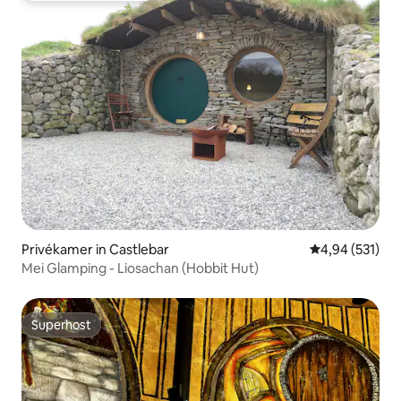
Privékamer in Castlebar
Gemiddelde beo
4,94 (531)
Mei Glamping - Liosachan (Hobbit Hut)
Superhost
Superhost