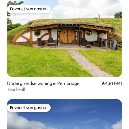
Favoriet van gasten
Favoriet van gasten
Ondergrondse woning in Pembridge
Gemiddelde be
4,81 (94)
Toad Hall
Favoriet van gasten
Favoriet van gasten