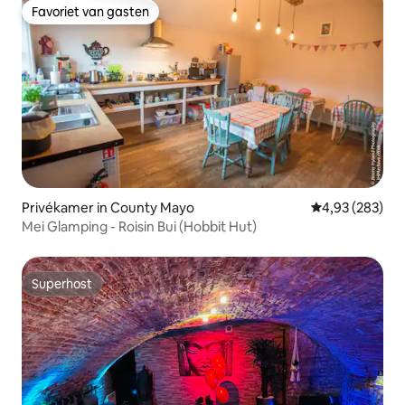
Favoriet van gasten
Favoriet van gasten
Privékamer in County Mayo
Gemiddelde beo
4,93 (283)
Mei Glamping - Roisin Bui (Hobbit Hut)
Superhost
Superhost