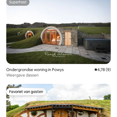
Superhost
Superhost
Ondergrondse woning in Powys
Gemiddelde b
4,78 (9)
Weergave dassen
Favoriet van gasten
Favoriet van gasten