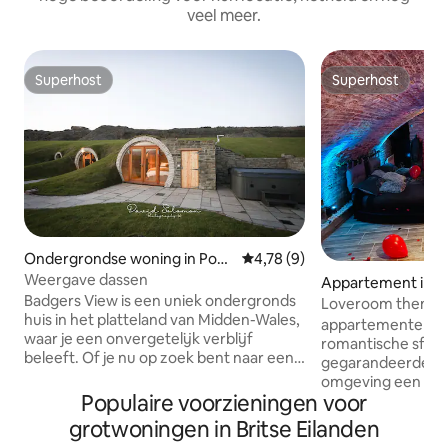
veel meer.
Superhost
Superhost
Superhost
Superhost
Ondergrondse woning in Pow
Gemiddelde beoordeling van 4,
4,78 (9)
ys
Weergave dassen
Appartement in V
Badgers View is een uniek ondergronds
s
Loveroom thema-
huis in het platteland van Midden-Wales,
eigen jacuzzi
appartementenhote
waar je een onvergetelijk verblijf
romantische sfeer
beleeft. Of je nu op zoek bent naar een
gegarandeerde ve
rustig toevluchtsoord of een
omgeving een romantische avond om
avontuurlijke uitvalsbasis om de
Populaire voorzieningen voor
optimaal te genie
wonderen van Wales te verkennen, dit
generatie spa. wat
grotwoningen in Britse Eilanden
gezellige maar eigenzinnige verblijf
ingebouwde spa 3