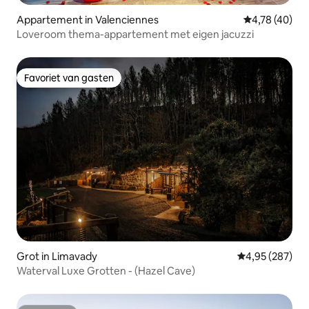
Appartement in Valenciennes
Gemiddelde be
4,78 (40)
Loveroom thema-appartement met eigen jacuzzi
Favoriet van gasten
Favoriet van gasten
Grot in Limavady
Gemiddelde beo
4,95 (287)
Waterval Luxe Grotten - (Hazel Cave)