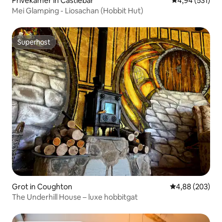
Privékamer in Castlebar
Gemiddelde beo
4,94 (531)
Mei Glamping - Liosachan (Hobbit Hut)
Superhost
Superhost
Grot in Coughton
Gemiddelde beo
4,88 (203)
The Underhill House – luxe hobbitgat