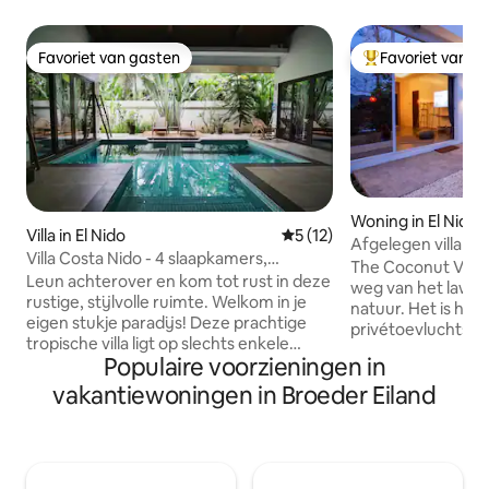
Favoriet van gasten
Favoriet van g
Favoriet van gasten
Topfavoriet van 
Woning in El Nido
Villa in El Nido
Gemiddelde beoordeling van 
5 (12)
Afgelegen villa m
Villa Costa Nido - 4 slaapkamers,
Nido
The Coconut Villa-
privézwembad, binnenplaats
Leun achterover en kom tot rust in deze
weg van het lawa
rustige, stijlvolle ruimte. Welkom in je
natuur. Het is het
eigen stukje paradijs! Deze prachtige
privétoevluchtso
tropische villa ligt op slechts enkele
degenen die reize
Populaire voorzieningen in
minuten van het strand en biedt de
alleen om te zien. Geen drukke straten.
perfecte mix van luxe, comfort en
vakantiewoningen in Broeder Eiland
Geen drukte. Alle
eilandsfeer. Kom om te ontspannen, te
wie je houdt en h
verkenken en te genieten. Voel je vrij
Palawan. Wakker worden met
om ons te vinden op G-maps voor extra
vogelgezang. Drin
flexibiliteit. - Volledige keuken -
eet, gratis verfri
Privézwembad - Fitnessruimte - Starlink-