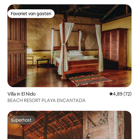
Favoriet van gasten
Favoriet van gasten
Villa in El Nido
Gemiddelde be
4,89 (72)
BEACH RESORT PLAYA ENCANTADA
Superhost
Superhost