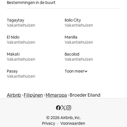
Bestemmingen in de buurt
Tagaytay
Iloilo City
Vakantiehuizen
Vakantiehuizen
El Nido
Manilla
Vakantiehuizen
Vakantiehuizen
Makati
Bacolod
Vakantiehuizen
Vakantiehuizen
Pasay
Toon meer
Vakantiehuizen
Airbnb
Filipijnen
Mimaropa
Broeder Eiland
© 2026 Airbnb, Inc.
Privacy
Voorwaarden