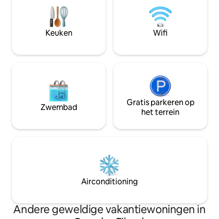
bij aankomst. Zie
wifi - 4 slaapkamers met eigen
in de bomen. De Coconut Villa geeft je
badkamer - Smart-tv - Volledig gevuld
een langzame, mo
met basisbenodigdheden - Dagelijkse
een plek waar je e
Keuken
Wifi
schoonmaak - Conciërgediensten
begint.
(tours, ophaalservice van de luchthaven)
Gratis parkeren op
Zwembad
het terrein
Airconditioning
Andere geweldige vakantiewoningen in