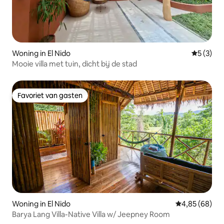
Woning in El Nido
Gemiddeld
5 (3)
Mooie villa met tuin, dicht bij de stad
Favoriet van gasten
Favoriet van gasten
Woning in El Nido
Gemiddelde be
4,85 (68)
Barya Lang Villa-Native Villa w/ Jeepney Room