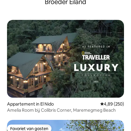
Broeder Eiland
Appartement in El Nido
Gemiddelde beo
4,89 (250)
Amelia Room bij Colibris Corner, Maremegmeg Beach
Favoriet van gasten