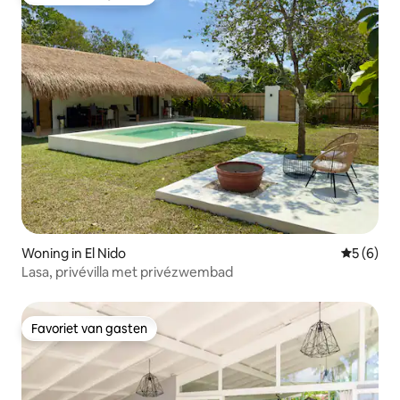
Favoriet van gasten
Woning in El Nido
Gemiddeld
5 (6)
Lasa, privévilla met privézwembad
Favoriet van gasten
Favoriet van gasten