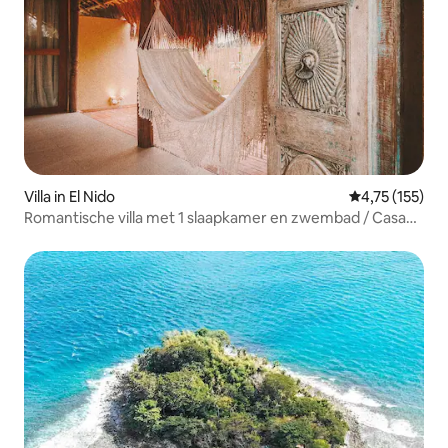
Villa in El Nido
Gemiddelde beo
4,75 (155)
Romantische villa met 1 slaapkamer en zwembad / Casa
Malaya