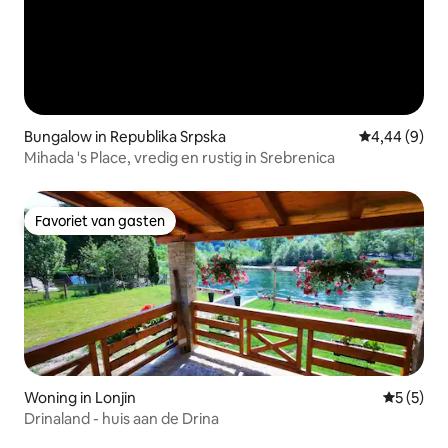
Bungalow in Republika Srpska
Gemiddelde b
4,44 (9)
Mihada 's Place, vredig en rustig in Srebrenica
Favoriet van gasten
Favoriet van gasten
Woning in Lonjin
Gemiddeld
5 (5)
Drinaland - huis aan de Drina