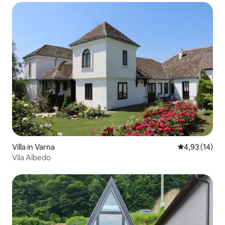
Villa in Varna
Gemiddelde be
4,93 (14)
Vila Albedo