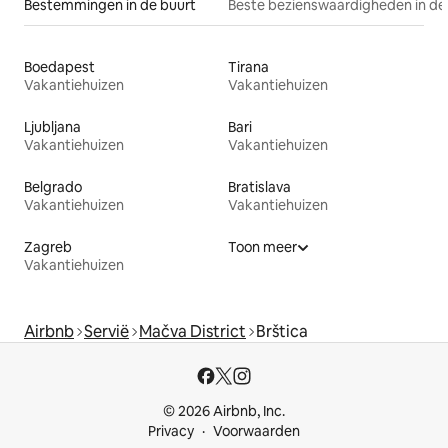
Bestemmingen in de buurt
Beste bezienswaardigheden in de
Boedapest
Tirana
Vakantiehuizen
Vakantiehuizen
Ljubljana
Bari
Vakantiehuizen
Vakantiehuizen
Belgrado
Bratislava
Vakantiehuizen
Vakantiehuizen
Zagreb
Toon meer
Vakantiehuizen
Airbnb
Servië
Mačva District
Brštica
© 2026 Airbnb, Inc.
Privacy
Voorwaarden