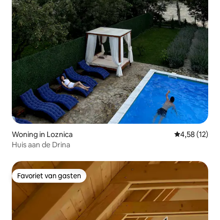
Woning in Loznica
Gemiddelde be
4,58 (12)
Huis aan de Drina
Favoriet van gasten
Favoriet van gasten