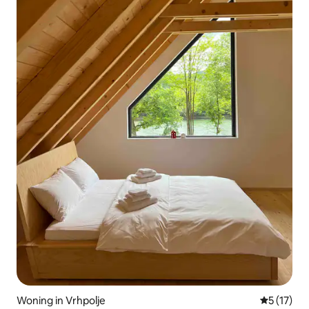
Woning in Vrhpolje
Gemiddelde
5 (17)