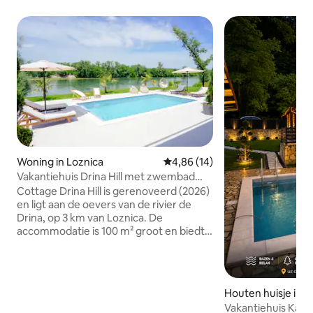
Woning in Loznica
Gemiddelde beoordeling van 4,8
4,86 (14)
Vakantiehuis Drina Hill met zwembad
Loznica
Cottage Drina Hill is gerenoveerd (2026)
en ligt aan de oevers van de rivier de
Drina, op 3 km van Loznica. De
accommodatie is 100 m² groot en biedt
slaapplek voor maximaal 7 personen: het
heeft 2 slaapkamers, een woonkamer,
een keuken, een badkamer en een
groot terras. De keuken is van alle
Houten huisje in 
benodigdheden voorzien. Het huisje
Vakantiehuis KaN
heeft ook airconditioning en een