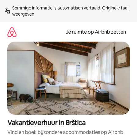
Ga
Sommige informatie is automatisch vertaald. 
Originele taal 
direct
weergeven
naar
inhoud
Je ruimte op Airbnb zetten
Vakantieverhuur in Brštica
Vind en boek bijzondere accommodaties op Airbnb