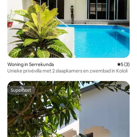
Woning in Serrekunda
Gemiddeld
5 (3)
Unieke privévilla met 2 slaapkamers en zwembad in Kololi
Superhost
Superhost