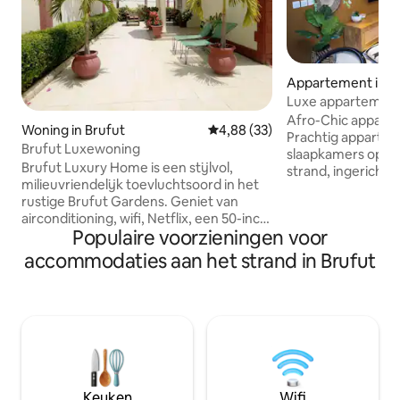
Appartement in S
Luxe appartement
Senegambia
Afro-Chic appart
Woning in Brufut
Gemiddelde beoordeling van 4,8
4,88 (33)
Prachtig apparte
Brufut Luxewoning
slaapkamers op 3
Brufut Luxury Home is een stijlvol,
strand, ingericht i
milieuvriendelijk toevluchtsoord in het
lokaal vervaardigd
rustige Brufut Gardens. Geniet van
van het conferen
airconditioning, wifi, Netflix, een 50-inch
beste restaurants.
Populaire voorzieningen voor
smart-tv, een complete keuken en een
keuken (magnetron
weelderige inrichting geïnspireerd op de
Nespresso), aircond
accommodaties aan het strand in Brufut
Gambiaanse cultuur. Slechts 10 minuten
snelle glasvezel,
van het strand en dicht bij markten,
wasmachine, gene
restaurants en culturele plekken.
handdoeken, sham
Inclusief privéparkeergelegenheid,
beveiliging, scho
actieve CCTV-camera's buiten voor
Koffie, thee en w
extra beveiliging en warme lokale
voor zaken of vrij
gastvrijheid. Ideaal voor stellen,
uniek verblijf!
gezinnen en soloreizigers. Verblijf
Keuken
Wifi