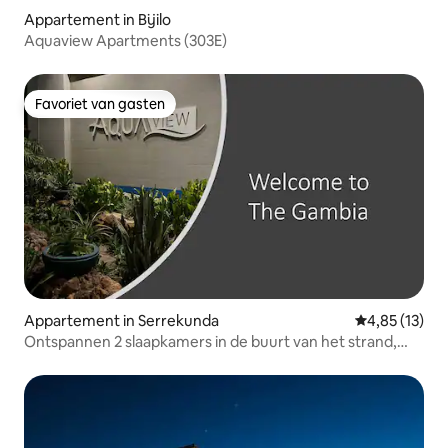
Appartement in Bijilo
Aquaview Apartments (303E)
Favoriet van gasten
Favoriet van gasten
Appartement in Serrekunda
Gemiddelde be
4,85 (13)
Ontspannen 2 slaapkamers in de buurt van het strand,
gezinnen welkom