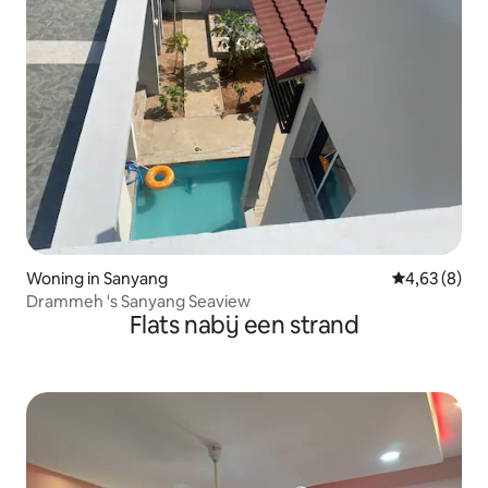
Woning in Sanyang
Gemiddelde b
4,63 (8)
Drammeh 's Sanyang Seaview
Flats nabij een strand