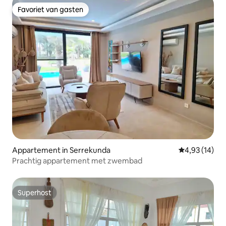
Favoriet van gasten
Favoriet van gasten
Appartement in Serrekunda
Gemiddelde be
4,93 (14)
Prachtig appartement met zwembad
Superhost
Superhost