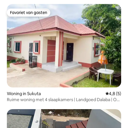
Favoriet van gasten
Favoriet van gasten
Woning in Sukuta
Gemiddelde 
4,8 (5)
Ruime woning met 4 slaapkamers | Landgoed Dalaba | Op
enkele minuten van Senegambia