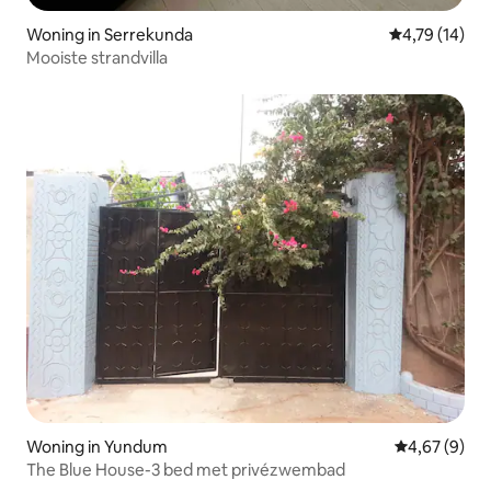
Woning in Serrekunda
Gemiddelde be
4,79 (14)
Mooiste strandvilla
Woning in Yundum
Gemiddelde b
4,67 (9)
The Blue House-3 bed met privézwembad