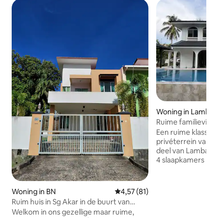
Woning in Lambak
Ruime familievilla 
overloopzwemba
Een ruime klassiek
privéterrein van 0
deel van Lambak/B
4 slaapkamers me
privé-overloopzw
patio met buitene
een buitendouche.
Woning in BN
Gemiddelde beoordeling van 4,5
4,57 (81)
met een keuken, wi
Ruim huis in Sg Akar in de buurt van
en parkeergelegen
luchthaven en winkelcentra
Welkom in ons gezellige maar ruime,
Op loopafstand va