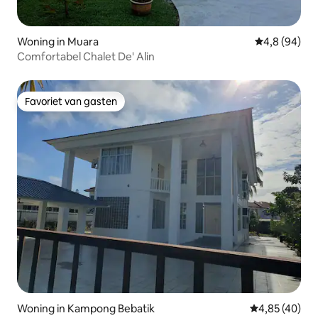
Woning in Muara
Gemiddelde b
4,8 (94)
Comfortabel Chalet De' Alin
Favoriet van gasten
Favoriet van gasten
Woning in Kampong Bebatik
Gemiddelde be
4,85 (40)