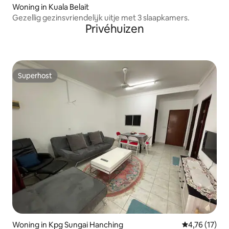
Woning in Kuala Belait
Gezellig gezinsvriendelijk uitje met 3 slaapkamers.
Privéhuizen
Superhost
Superhost
Woning in Kpg Sungai Hanching
Gemiddelde be
4,76 (17)