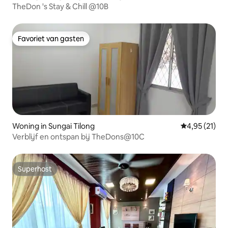
TheDon 's Stay & Chill @10B
Favoriet van gasten
Favoriet van gasten
Woning in Sungai Tilong
Gemiddelde be
4,95 (21)
Verblijf en ontspan bij TheDons@10C
Superhost
Superhost