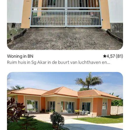
Woning in BN
Gemiddelde be
4,57 (81)
Ruim huis in Sg Akar in de buurt van luchthaven en
winkelcentra