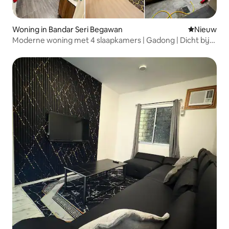
Woning in Bandar Seri Begawan
Nieuwe ac
Nieuw
Moderne woning met 4 slaapkamers | Gadong | Dicht bij
de luchthaven