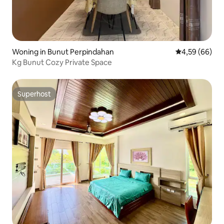
Woning in Bunut Perpindahan
Gemiddelde be
4,59 (66)
Kg Bunut Cozy Private Space
Superhost
Superhost