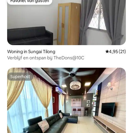
Favoriet van gasten
Favoriet van gasten
Woning in Sungai Tilong
Gemiddelde be
4,95 (21)
Verblijf en ontspan bij TheDons@10C
Superhost
Superhost