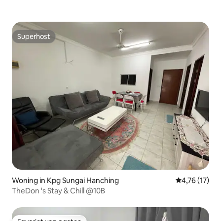
Superhost
Superhost
Woning in Kpg Sungai Hanching
Gemiddelde be
4,76 (17)
TheDon 's Stay & Chill @10B