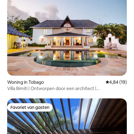
Woning in Tobago
Gemiddelde be
4,84 (19)
Villa Bimiti | Ontworpen door een architect |
Privézwembad |
Favoriet van gasten
Favoriet van gasten