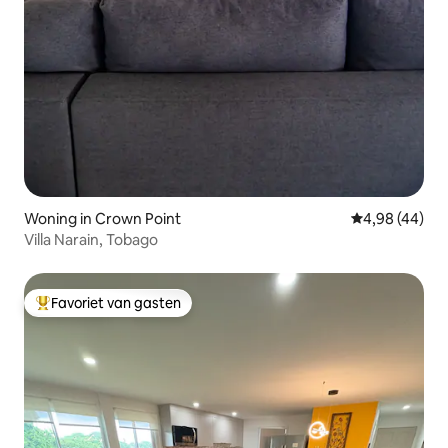
Woning in Crown Point
Gemiddelde be
4,98 (44)
Villa Narain, Tobago
Favoriet van gasten
Topfavoriet van gasten