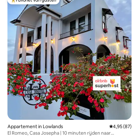
Topfavoriet van gasten
Appartement in Lowlands
Gemiddelde be
4,95 (87)
El Romeo, Casa Josepha | 10 minuten rijden naar
stranden!