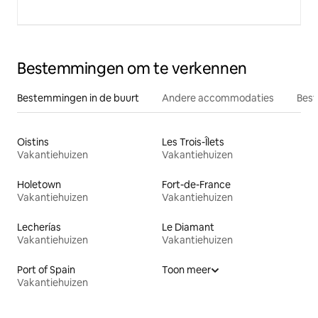
Bestemmingen om te verkennen
Bestemmingen in de buurt
Andere accommodaties
Best
Oistins
Les Trois-Îlets
Vakantiehuizen
Vakantiehuizen
Holetown
Fort-de-France
Vakantiehuizen
Vakantiehuizen
Lecherías
Le Diamant
Vakantiehuizen
Vakantiehuizen
Port of Spain
Toon meer
Vakantiehuizen