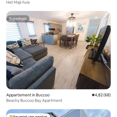
Het Maji-huis
Superhost
Superhost
Appartement in Buccoo
Gemiddelde be
4,82 (68)
Beachy Buccoo Bay Apartment
Favoriet van gasten