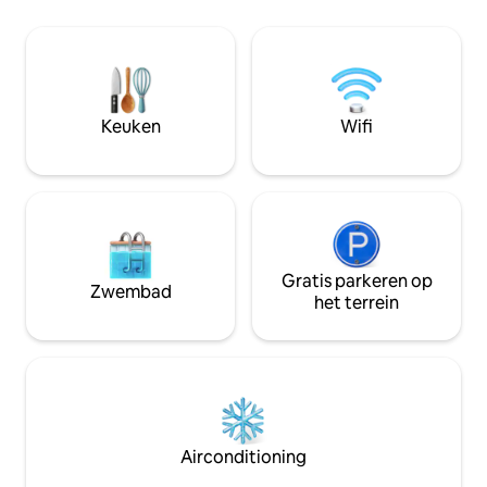
(Grange Bay/Mt Irv
loopafstand en we 
minuten rijden va
minuten van de h
alleen directe re
reserveringen van
Keuken
Wifi
persoon die de re
een van de twee g
verblijven**
Gratis parkeren op
Zwembad
het terrein
Airconditioning