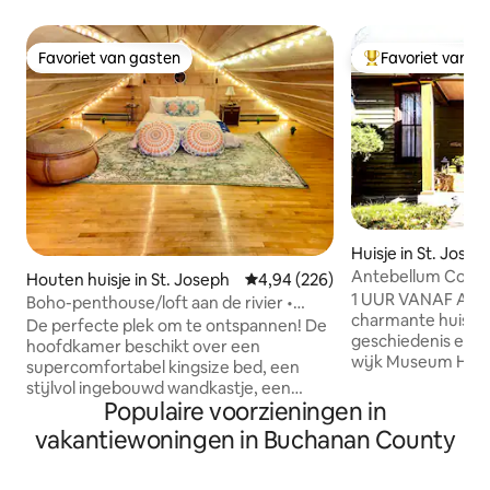
Favoriet van gasten
Favoriet van g
Favoriet van gasten
Topfavoriet van 
Huisje in St. Josep
Antebellum Cotta
Houten huisje in St. Joseph
Gemiddelde beoordeling van 4,94
4,94 (226)
Joseph, Mo.
1 UUR VANAF ARR
Boho-penthouse/loft aan de rivier •
charmante huisje 
Jacuzzi • Balkon
De perfecte plek om te ontspannen! De
geschiedenis en lig
hoofdkamer beschikt over een
wijk Museum Hill i
supercomfortabel kingsize bed, een
prachtige huisje i
stijlvol ingebouwd wandkastje, een
gebouwde woninge
Populaire voorzieningen in
gezellige open haard en een balkon aan
woning is gebouwd
de rivier. De Loft is geweldig voor
vakantiewoningen in Buchanan County
was in die tijd de
liefhebbers van Boho-stijl, queensize
veel pasgetrouwde 
bed met voldoende ruimte om je uit te
van het pand ligt 