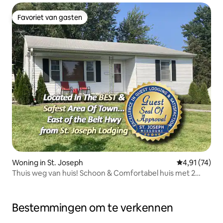
Favoriet van gasten
Favoriet van gasten
Woning in St. Joseph
Gemiddelde be
4,91 (74)
Thuis weg van huis! Schoon & Comfortabel huis met 2
slaapkamers
Bestemmingen om te verkennen