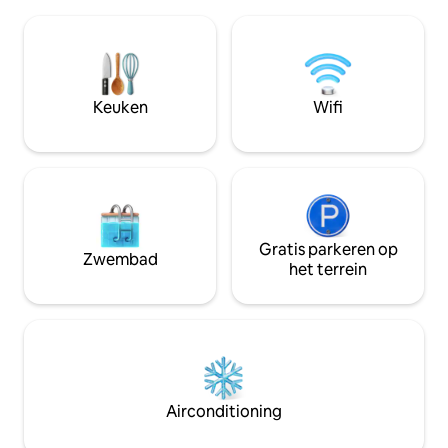
strekken voor yoga en een eigen
wandeling van win
kraaiennestbalkon! 3e bed(twin) kan
bars in het centru
worden gevonden in een hergebruikte
geschiedenislief
bibliotheekkamer. Neem een duik in het
een uitje voor kopp
bubbelbad met uitzicht op de
unieke stukje ges
zonsondergang! Een complete keuken
Keuken
Wifi
stay!
wacht op je kookbehoeften! Grote
eigen kleed-/make-upkamer is een
favoriet!
Gratis parkeren op
Zwembad
het terrein
Airconditioning