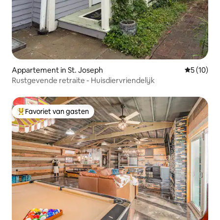
Appartement in St. Joseph
Gemiddelde
5 (10)
Rustgevende retraite - Huisdiervriendelijk
Favoriet van gasten
Topfavoriet van gasten