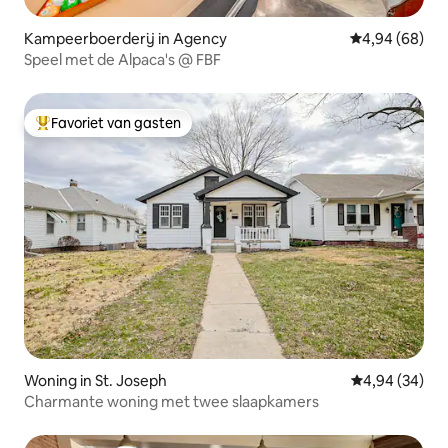
Kampeerboerderij in Agency
Gemiddelde be
4,94 (68)
Speel met de Alpaca's @ FBF
Favoriet van gasten
Topfavoriet van gasten
Woning in St. Joseph
Gemiddelde be
4,94 (34)
Charmante woning met twee slaapkamers