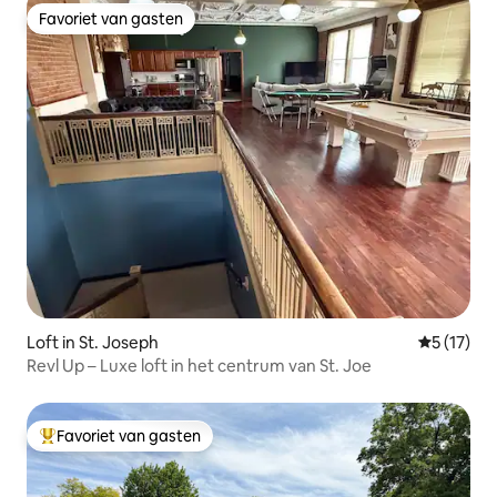
Favoriet van gasten
Favoriet van gasten
Loft in St. Joseph
Gemiddelde
5 (17)
Revl Up – Luxe loft in het centrum van St. Joe
Favoriet van gasten
Topfavoriet van gasten