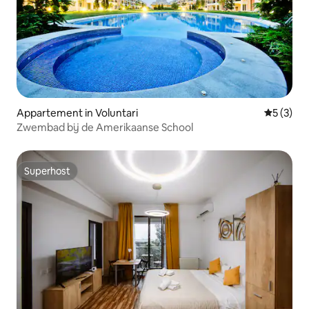
Appartement in Voluntari
Gemiddeld
5 (3)
Zwembad bij de Amerikaanse School
Superhost
Superhost