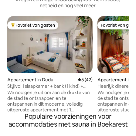
netheid en nog veel meer.
Favoriet van gasten
Favoriet van gas
Topfavoriet van gasten
Favoriet van gas
Appartement in Dudu
Gemiddelde beoordeling van 
5 (42)
Appartement in 
Stijlvol 1 slaapkamer + bank (1 kind) +
Heerlijk dineren+
volledige keuken + gratis parkeren
Gratis parkeren+
We nodigen je uit om aan de drukte van
We nodigen je uit
de stad te ontsnappen en te
de stad te ontsna
ontspannen in dit moderne, volledig
ontspannen in dit
uitgeruste appartement met 1
uitgeruste studio
Populaire voorzieningen voor
slaapkamer in de westelijke buitenwijk
westelijke buiten
van Boekarest. Perfect voor koppels,
Perfect voor koppe
accommodaties met sauna in Boekarest
kleine gezinnen, groep van 3 of zakelijke
groep van 4 of zak
gasten, deze gezellige plek biedt alle
gezellige plek bied