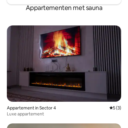
Appartementen met sauna
Appartement in Sector 4
Gemiddeld
5 (3)
Luxe appartement