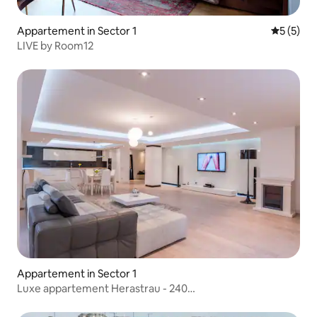
Appartement in Sector 1
Gemiddeld
5 (5)
LIVE by Room12
Appartement in Sector 1
Luxe appartement Herastrau - 240
m²/Spa/Zwembad/Fitnessruimte