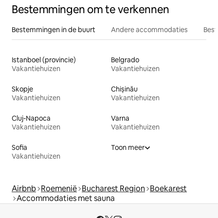
Bestemmingen om te verkennen
Bestemmingen in de buurt
Andere accommodaties
Best
Istanboel (provincie)
Belgrado
Vakantiehuizen
Vakantiehuizen
Skopje
Chișinău
Vakantiehuizen
Vakantiehuizen
Cluj-Napoca
Varna
Vakantiehuizen
Vakantiehuizen
Sofia
Toon meer
Vakantiehuizen
Airbnb
Roemenië
Bucharest Region
Boekarest
Accommodaties met sauna