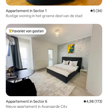
Appartement in Sector 1
Gemiddelde
5 (34)
Rustige woning in het groene deel van de stad
Favoriet van gasten
Topfavoriet van gasten
Appartement in Sector 6
Gemiddelde beo
4,98 (173)
Nieuw apartament in Avangarde City