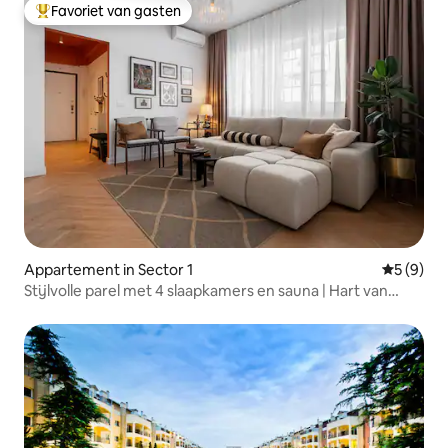
Favoriet van gasten
Topfavoriet van gasten
Appartement in Sector 1
Gemiddeld
5 (9)
Stijlvolle parel met 4 slaapkamers en sauna | Hart van
Boekarest