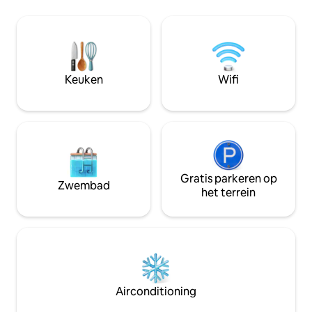
comfort die je nodig hebt voor een
nodig hebt voor 
ontspannen verblijf. Gelegen in een
verblijf. Gelegen in een woonwijk met
woonwijk met gemakkelijke toegang
gemakkelijke toe
tot het openbaar vervoer, winkels, cafés
vervoer, winkels, 
en stedelijke toegankelijkheid. Stuur
toegankelijkheid. Stuur ons een bericht
ons een bericht als je nog vragen hebt of
als je nog vragen h
Keuken
Wifi
als je niet volledig bent besloten om bij
volledig bent besl
ons te verblijven.
verblijven.
Gratis parkeren op
Zwembad
het terrein
Airconditioning