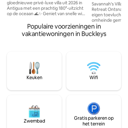
gloednieuwe privé-luxe villa uit 2026 in
Savannah's Villa:
Antigua met een prachtig 180°-uitzicht
Retreat Ontsnap naar Savannah's Villa, je
op de oceaan 🌊✨ Geniet van snelle wifi,
eigen toevluchtsoo
warm/koud water, volledige
omheinde gemeen
airconditioning, 4K-tv, 3 slaapkamers
Populaire voorzieningen in
schuilplaats is he
met queensize bed, een slaapbank,
voor diegenen die
vakantiewoningen in Buckleys
veranda en een enorme eigen
rustig en afgelegen
achtertuin aan een rustige weg.
omgeven door wee
Slaapplaatsen tot acht personen. De
torenhoge bomen 
getoonde prijs is voor 1 gast en 1
sfeer die ontspan
slaapkamer. Voor extra gasten en
uitnodigt. Het ligt op slechts een klein
slaapkamers gelden extra kosten. Voer
eindje rijden van l
het juiste aantal gasten in wanneer je
bezienswaardighe
reserveert om de uiteindelijke prijs te
en is de perfecte 
Keuken
Wifi
zien. Optionele toegang tot de St.
verkennen of gewo
James Club is mogelijk beschikbaar
te genieten van de
tegen een vergoeding. 🇦🇫
Gratis parkeren op
Zwembad
het terrein