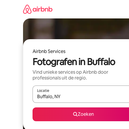
Ga
direct
naar
inhoud
Airbnb Services
Fotografen in Buffalo
Vind unieke services op Airbnb door
professionals uit de regio.
Locatie
Wanneer er suggesties beschikbaar zijn, maak je 
Zoeken