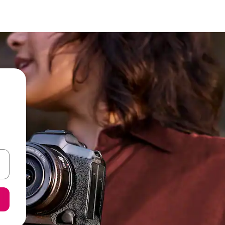
een keuze met je de pijltjestoetsen omhoog en omlaag, óf door te tik