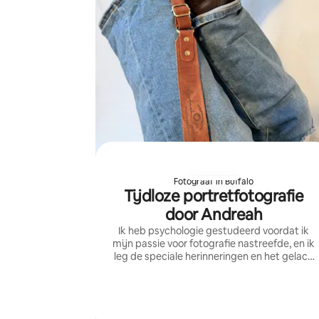
Fotograaf in Buffalo
Tijdloze portretfotografie
door Andreah
Ik heb psychologie gestudeerd voordat ik
mijn passie voor fotografie nastreefde, en ik
leg de speciale herinneringen en het gelach
vast voor familiegroepen van 2 tot 10
personen.