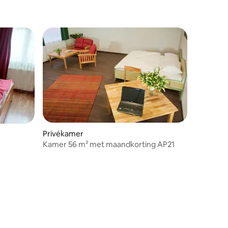
Privékamer
Kamer 56 m² met maandkorting AP21
ecensies