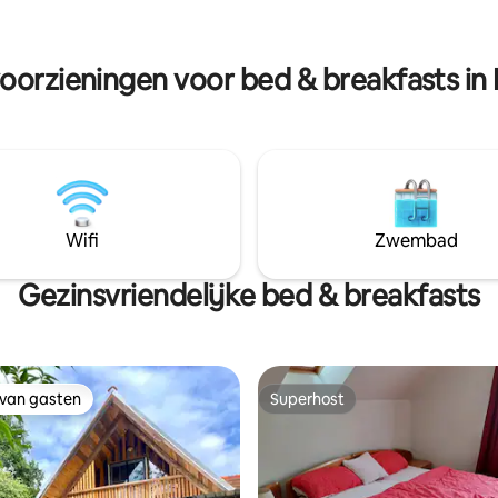
geweldige excursiemogelijkh
je. Boek nu je onvergetelijke
vanuit Wr. Neustadt is in korte t
 Vakantie in het zuiden van
bereiken.
d Eltendorf
voorzieningen voor bed & breakfasts in
Wifi
Zwembad
Gezinsvriendelijke bed & breakfasts
 van gasten
Superhost
 van gasten
Superhost