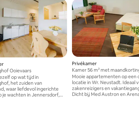
Privékamer
er
Kamer 56 m² met maandkortin
ghof Ooievaars
Mooie appartementen op een c
ezelf op wat tijd in
locatie in Wr. Neustadt. Ideaal 
hof, het zuiden van
zakenreizigers en vakantiegan
d, waar liefdevol ingerichte
Dicht bij Med Austron en Aren
 je wachten in Jennersdorf,
Messe en het tentoonstelling
 Je perfecte retraite. Begin de
Winstage, het voetbalstadion 
en geurig ontbijt dat de ziel
Neustadt Arena, de Militaire 
 Verwen jezelf met onze
 van 4,98 uit 5, 82 recensies
en het bedrijventerrein Nova C
uschenschankjause. Vind rust
ecoplus. In maximaal 5 minuten 
in een liefdevolle sfeer en
het stadscentrum, waar er tal 
gastvrijheid. Laat het
restaurants en winkels zijn. Er z
 leven achter je. Een paradijsje