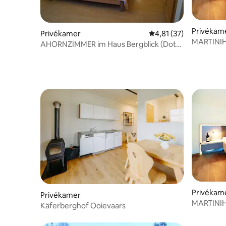
Privékam
Privékamer
Gemiddelde beoordelin
4,81 (37)
MARTINIH
AHORNZIMMER im Haus Bergblick (Dot)
net
Privékam
Privékamer
MARTINIH
Käferberghof Ooievaars