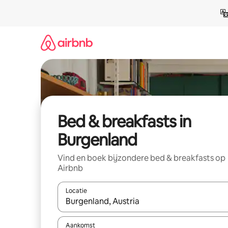
Ga
direct
naar
inhoud
Bed & breakfasts in
Burgenland
Vind en boek bijzondere bed & breakfasts op
Airbnb
Locatie
Wanneer er suggesties beschikbaar zijn, maak je 
Aankomst