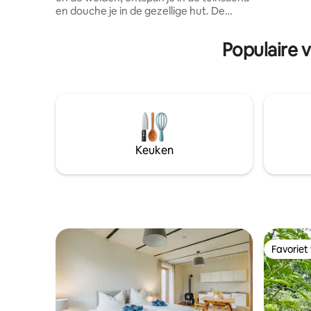
wacht op 
en douche je in de gezellige hut. De
vakantie.
houtkachel houdt de hut lekker warm. Er
Burgenlan
is voldoende ruimte voor culinaire
Populaire 
creativiteit: houtkachel,
inductiekookplaat, pizza/broodoven of
barbecue. Het bijgebouw is gezellig en
rustiek, en de kruidentuin is wild. Onze
kittens komen af en toe langs om een
speelse hallo te zeggen. Een plek om te
vertragen en contact te maken met de
natuur.
Keuken
Favoriet
Favoriet