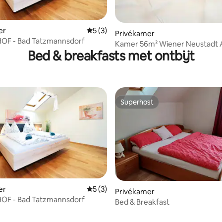
er
Gemiddelde beoordeling van 5 uit 5, 3 r
5 (3)
g van 4,81 uit 5, 37 recensies
Privékamer
OF - Bad Tatzmannsdorf
Kamer 56m² Wiener Neustadt 
Bed & breakfasts met ontbijt
Superhost
Superhost
er
Gemiddelde beoordeling van 5 uit 5, 3 r
5 (3)
Privékamer
OF - Bad Tatzmannsdorf
Bed & Breakfast