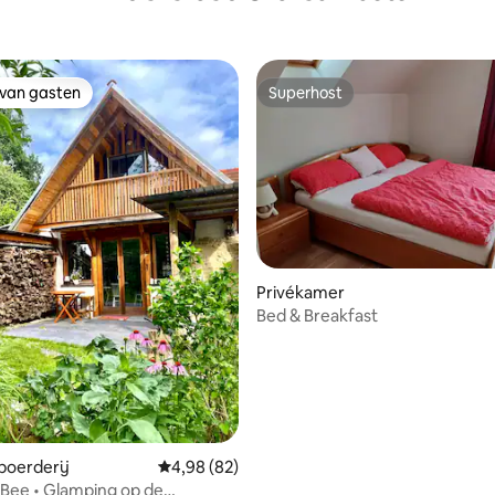
 van gasten
Superhost
 van gasten
Superhost
Privékamer
Bed & Breakfast
oerderij
Gemiddelde beoordeling van 4,98 uit 5, 82 r
4,98 (82)
'Bee • Glamping op de