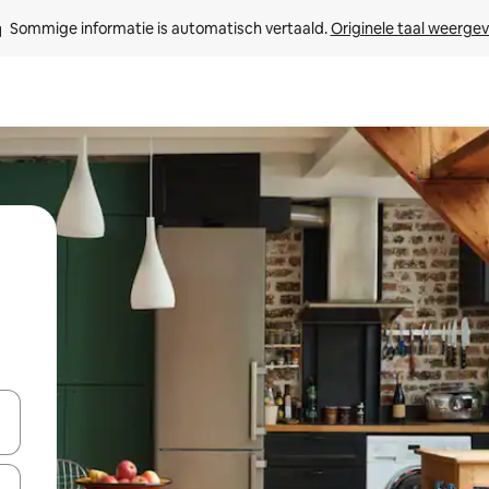
Sommige informatie is automatisch vertaald. 
Originele taal weerge
een keuze met je de pijltjestoetsen omhoog en omlaag, óf door te tik