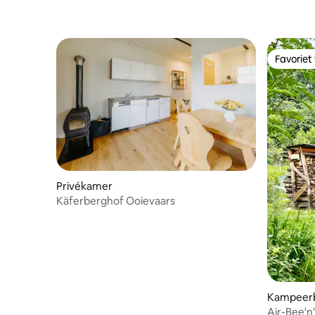
Favoriet
Favoriet
Privékamer
Käferberghof Ooievaars
Kampeerb
Air-Bee'n