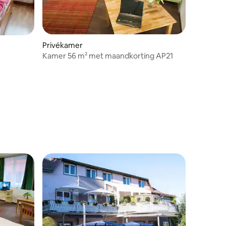
Privékamer
Kamer 56 m² met maandkorting AP21
ecensies