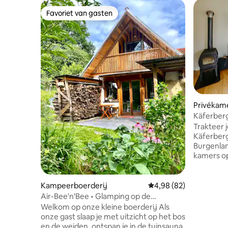
Favoriet van gasten
Favoriet van gasten
Privékam
Käferber
Trakteer j
Käferberg
Burgenlan
kamers op
Eltendorf.
dag met e
verwarmt.
Kampeerboerderij
Gemiddelde beoordeling
4,98 (82)
stevige B
Air-Bee'n'Bee • Glamping op de
en stilte 
boerderij 1.0
Welkom op onze kleine boerderij Als
oprechte 
onze gast slaap je met uitzicht op het bos
alledaagse
en de weiden, ontspan je in de tuinsauna