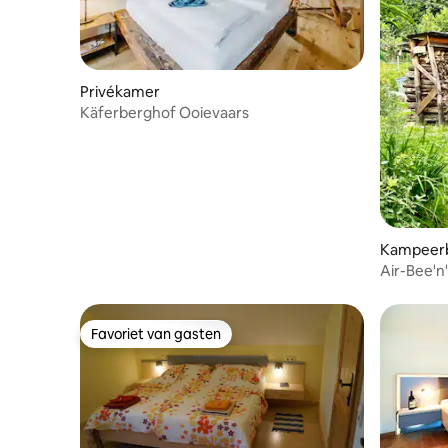
Privékamer
Käferberghof Ooievaars
Kampeerb
Air-Bee'n
boerderij 
Favoriet van gasten
Favoriet van gasten