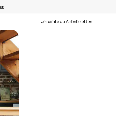
ven
Je ruimte op Airbnb zetten
ken of swipen.