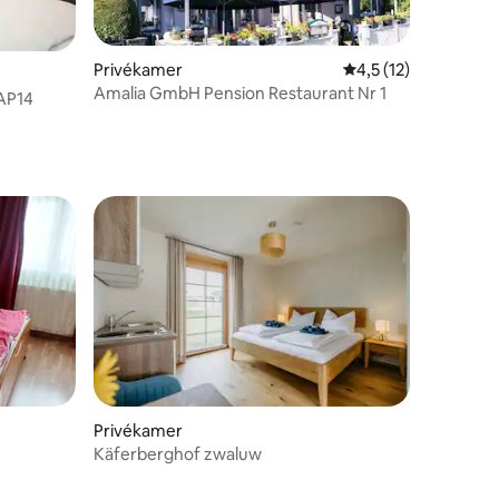
ecensies
Privékamer
Gemiddelde beoordeli
4,5 (12)
Amalia GmbH Pension Restaurant Nr 1
AP14
ecensies
Privékamer
Käferberghof zwaluw