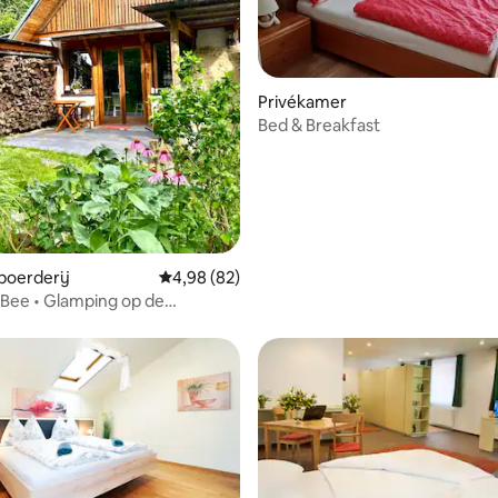
Privékamer
Bed & Breakfast
oerderij
Gemiddelde beoordeling van 4,98 uit 5, 82 r
4,98 (82)
'Bee • Glamping op de
1.0