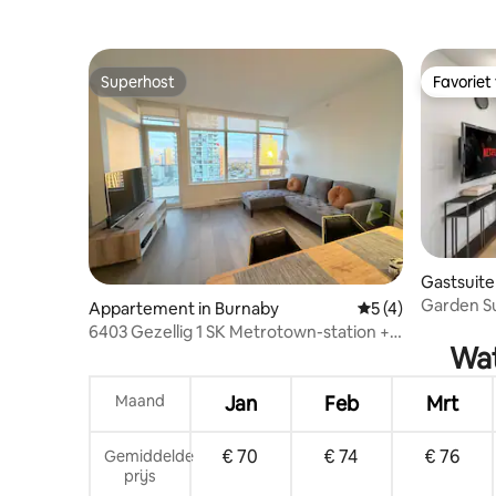
Superhost
Favoriet
Superhost
Favoriet
Gastsuite
Garden Su
Appartement in Burnaby
Gemiddelde beoord
5 (4)
Lake SFU
6403 Gezellig 1 SK Metrotown-station +
Wat
parkeergelegenheid
Maand
Jan
Feb
Mrt
€ 70
€ 74
€ 76
Gemiddelde
prijs