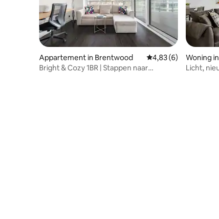
Appartement in Brentwood
Gemiddelde beoordelin
4,83 (6)
Woning i
Bright & Cozy 1BR | Stappen naar
Licht, ni
winkelcentrum Brentwood
2 SK/2 BK