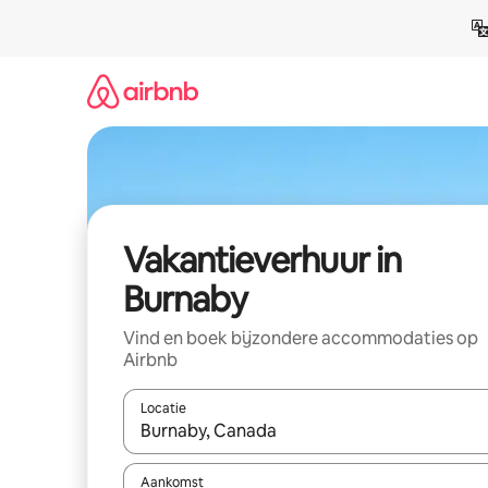
Ga
direct
naar
inhoud
Vakantieverhuur in
Burnaby
Vind en boek bijzondere accommodaties op
Airbnb
Locatie
Wanneer er suggesties beschikbaar zijn, maak je 
Aankomst