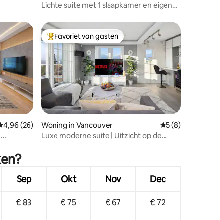
Lichte suite met 1 slaapkamer en eigen
patio met uitzicht op de bergen
Favoriet van gasten
Topfavoriet van gasten
ecensies
Gemiddelde beoordeling van 4,96 uit 5, 26 recensies
4,96 (26)
Woning in Vancouver
Gemiddelde beoord
5 (8)
e
Luxe moderne suite | Uitzicht op de
oceaan • Bubbelbad • BBQ
ken?
Sep
Okt
Nov
Dec
€ 83
€ 75
€ 67
€ 72