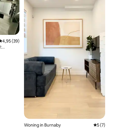
ecensies
Gemiddelde beoordeling van 4,95 uit 5, 39 recensies
4,95 (39)
t
Woning in Burnaby
Gemiddelde beoord
5 (7)