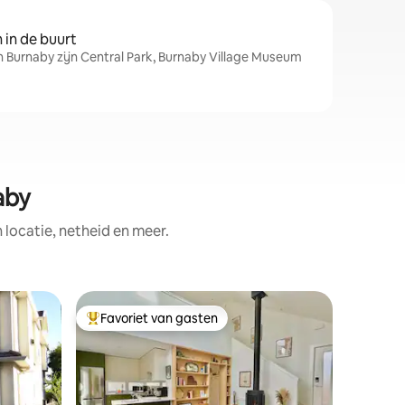
in de buurt
n Burnaby zijn Central Park, Burnaby Village Museum
aby
ocatie, netheid en meer.
Appartem
Favoriet van gasten
Favorie
Topfavoriet van gasten
Favorie
beste ee
CITY of 
een slaa
naar het 
Groot ba