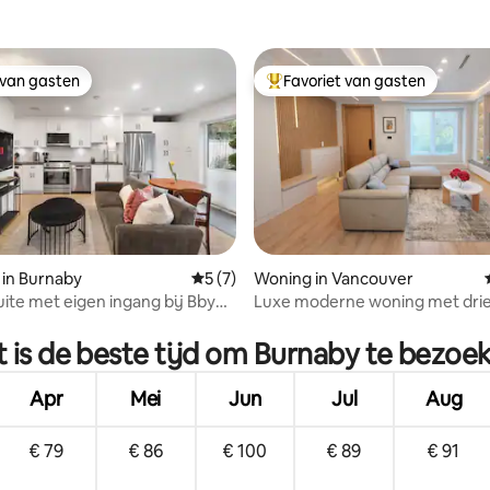
 van gasten
Favoriet van gasten
 van gasten
Topfavoriet van gasten
 in Burnaby
Gemiddelde beoordeling van 5 uit 5, 7 r
5 (7)
Woning in Vancouver
ite met eigen ingang bij Bby
Luxe moderne woning met dri
eling van 5 uit 5, 4 recensies
 BCIT
slaapkamers in Vancouver
 is de beste tijd om Burnaby te bezoe
Apr
Mei
Jun
Jul
Aug
€ 79
€ 86
€ 100
€ 89
€ 91