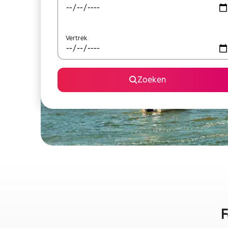
Vertrek
Zoeken
F