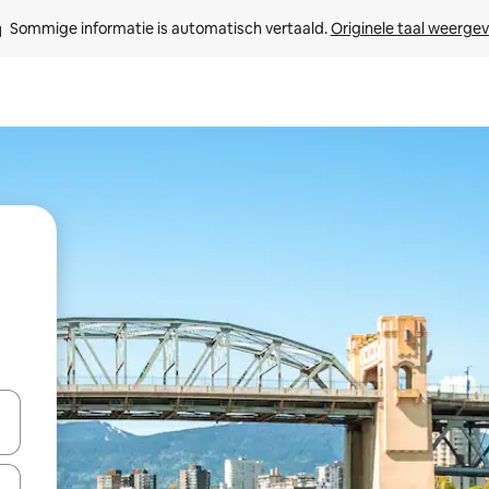
Sommige informatie is automatisch vertaald. 
Originele taal weerge
een keuze met je de pijltjestoetsen omhoog en omlaag, óf door te tik