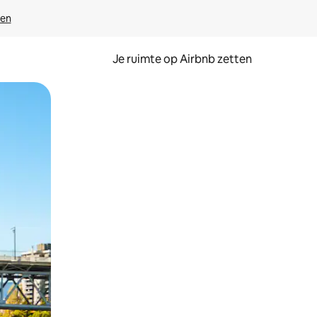
ven
Je ruimte op Airbnb zetten
ken of swipen.