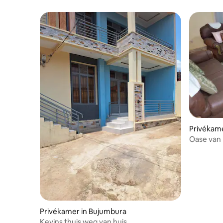
CENTRUM MET *GRATIS TOURGIDS*
Privékam
Oase van 
honing...
Privékamer in Bujumbura
Kevins thuis weg van huis