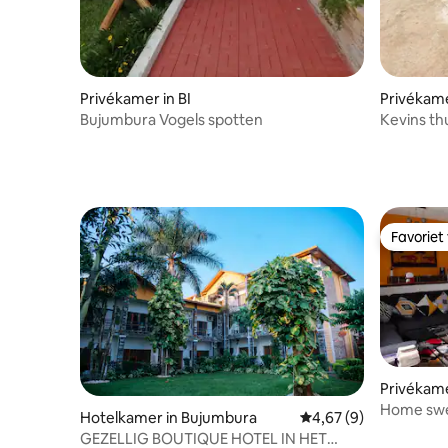
Privékamer in BI
Privékam
Bujumbura Vogels spotten
Kevins th
Favoriet
Favoriet
Privékam
Home sweet h
Hotelkamer in Bujumbura
Gemiddelde beoordelin
4,67 (9)
Bujumbur
GEZELLIG BOUTIQUE HOTEL IN HET