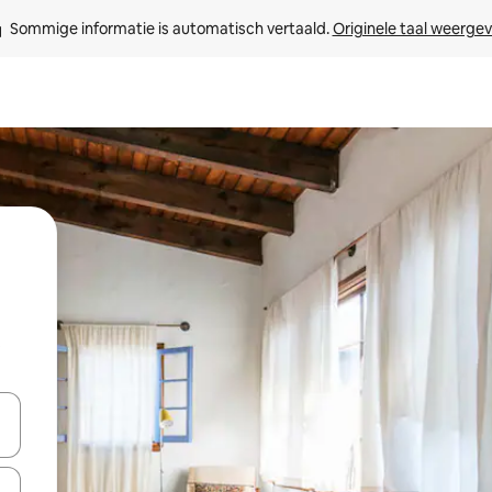
Sommige informatie is automatisch vertaald. 
Originele taal weerge
t
een keuze met je de pijltjestoetsen omhoog en omlaag, óf door te tik