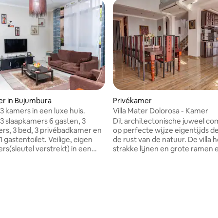
ng van 4,17 uit 5, 6 recensies
er in Bujumbura
Privékamer
3 kamers in een luxe huis.
Villa Mater Dolorosa - Kamer
 3 slaapkamers 6 gasten, 3
Dit architectonische juweel co
rs, 3 bed, 3 privébadkamer en
op perfecte wijze eigentijds d
 1 gastentoilet. Veilige, eigen
de rust van de natuur. De villa 
rs(sleutel verstrekt) in een
strakke lijnen en grote ramen 
 met 4 slaapkamers. Gelegen in
een panoramisch uitzicht op w
rustige en chique woonwijk
landschappen. Binnen wachten
en, mini-
chef-kokskeuken, open woonr
imte en wasmachine. De
zorgvuldig samengestelde inte
tie ligt op zes minuten rijden
je. Zege Villa belichaamt verfij
centrum van Bujumbura met
nodigt je uit om het dagelijkse 
gevulde supermarkten
het hart van Zege Gitega naar