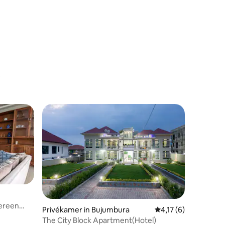
ecensies
sereen
Privékamer in Bujumbura
Gemiddelde beoordeli
4,17 (6)
The City Block Apartment(Hotel)