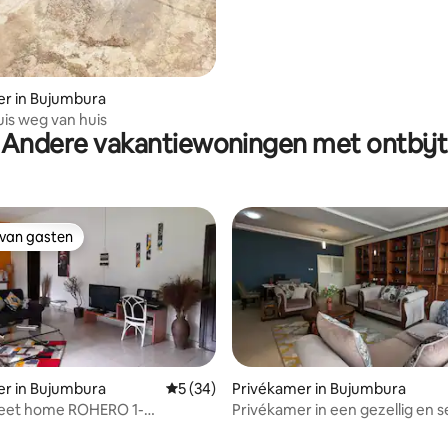
er in Bujumbura
uis weg van huis
Andere vakantiewoningen met ontbijt
 van gasten
 van gasten
er in Bujumbura
Gemiddelde beoordeling van 5 uit 5, 34 r
5 (34)
Privékamer in Bujumbura
ome ROHERO 1-
Privékamer in een gezellig en 
g van 4,67 uit 5, 9 recensies
a
huis in Mutanga