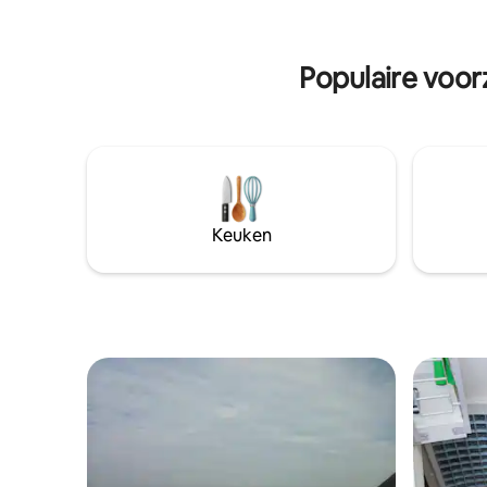
internationale luchthaven van
onderweg.
Bujumbura, 10 minuten lopen naar het
ervaren in
levende museum van Bujumbura,
niet ande
Populaire voor
gemakkelijke toegang tot alle
voorzieningen.
Keuken