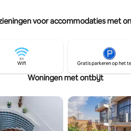
 Je zult een luxe verblijf
niveau te tillen. Welkom thuis in
 dit ultramoderne huis, zoals
ongeëvenaarde luxe en serenit
rs in Bujumbura.
zieningen voor accommodaties met ont
Wifi
Gratis parkeren op het te
Woningen met ontbijt