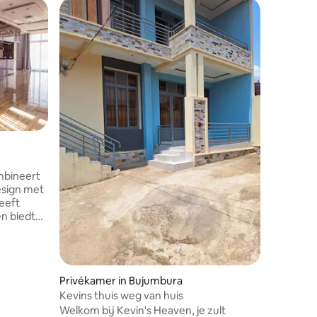
Hotelkam
GEZELLI
CENTRUM
mbineert
In 2012 
esign met
zijn deur
heeft
tot het u
en biedt
gemeenscha
eelderige
onze zorg
 een
geïnspir
uimtes en
hotelomg
rieurs op
prachtige
Privékamer in Bujumbura
ning en
accommod
Kevins thuis weg van huis
leven in
rustgeven
Welkom bij Kevin's Heaven, je zult
 een hoger
met een 