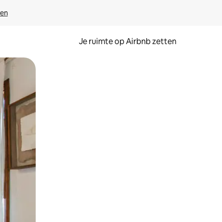
ven
Je ruimte op Airbnb zetten
ken of swipen.