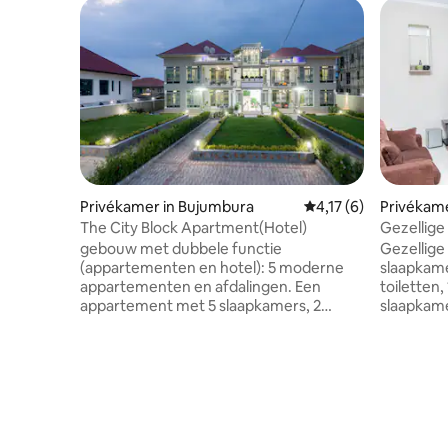
Privékamer in Bujumbura
Gemiddelde beoordeli
4,17 (6)
Privékam
The City Block Apartment(Hotel)
Gezellige 
gebouw met dubbele functie
Gezellige
(appartementen en hotel): 5 moderne
slaapkame
appartementen en afdalingen. Een
toiletten,
appartement met 5 slaapkamers, 2
slaapkame
appartementen met elk 2 slaapkamers, 2
luxe huis
appartementen met elk 1 slaapkamer
een zeer 
met queensize bed en 1 hotel met 7 luxe
,toegang tot volledige keuk
slaapkamers. 5 minuten rijden naar het
fitnessru
centrum van Bujumbura, 2 minuten
accommoda
lopen naar IOM en IFAD; 6 minuten lopen
van het 
naar WFP, 10 minuten rijden naar de
twee(2) 