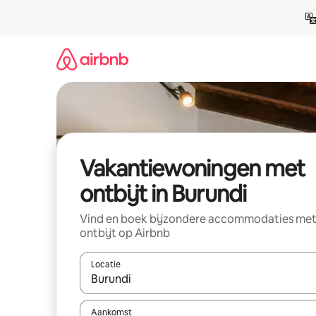
Ga
direct
naar
inhoud
Vakantiewoningen met
ontbijt in Burundi
Vind en boek bijzondere accommodaties me
ontbijt op Airbnb
Locatie
Wanneer er suggesties beschikbaar zijn, maak je 
Aankomst