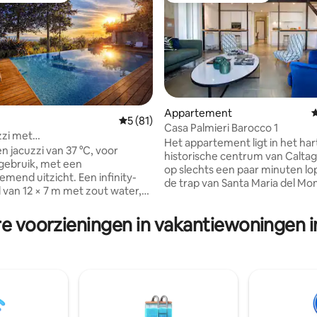
Appartement
G
Gemiddelde beoordeling van 5 uit 5, 81 r
5 (81)
Casa Palmieri Barocco 1
zzi met
van 4,93 uit 5, 578 recensies
Het appartement ligt in het har
ng•Overloopzwembad•Rahal
n jacuzzi van 37 °C, voor
historische centrum van Caltag
 gebruik, met een
op slechts een paar minuten lo
end uitzicht. Een infinity-
de trap van Santa Maria del Mo
an 12 × 7 m met zout water,
andere beroemde
n een mediterraan park van
bezienswaardigheden. Gebouw
 met een ondiep gedeelte en
re voorzieningen in vakantiewoningen i
als een nobel palazzo, behoudt 
op zee (gedeeld met slechts één
nog steeds originele fresco 's e
oning). Een bekroond
vloertegels. Het appartement b
onisch toevluchtsoord aan de
voorzieningen en biedt comfor
e Etna. Uitzicht op zee,
plaats aan vier personen. Het
s en binnenhaard zorgen in elk
appartement bestaat uit een g
oor een intieme sfeer Iconisch
woonkamer met mezzanine, ee
rfijnd interieur en