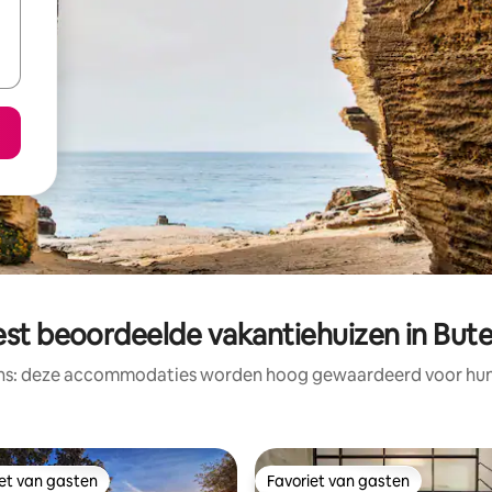
st beoordeelde vakantiehuizen in But
ens: deze accommodaties worden hoog gewaardeerd voor hun l
iet van gasten
Favoriet van gasten
iet van gasten
Favoriet van gasten