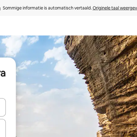
Sommige informatie is automatisch vertaald. 
Originele taal weerge
ra
een keuze met je de pijltjestoetsen omhoog en omlaag, óf door te tik