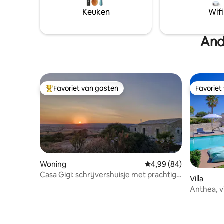
hoogwaar
track houden of ONDERWEG STOPPEN
Keuken
Wifi
exclusief 
MET een bezoek aan onze kusten.
uitvalsba
Beschikbaar voor langere reservering en
kooklessen op aanvraag!
And
Favoriet van gasten
Favoriet
Topfavoriet van gasten
Favoriet
Woning
Gemiddelde beoordeling
4,99 (84)
Casa Gigi: schrijvershuisje met prachtig
Villa
uitzicht op zee
Anthea, v
voetbalve