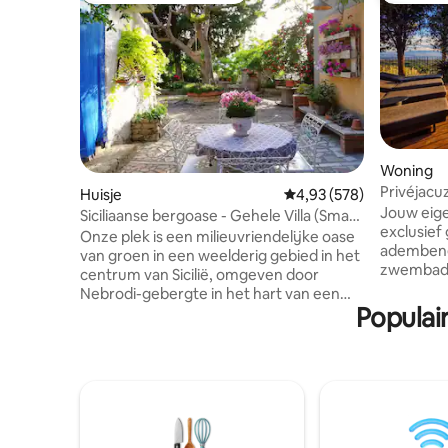
Woning
Privéjacu
Huisje
Gemiddelde beoordeling 
4,93 (578)
verwarmi
Jouw eige
Siciliaanse bergoase - Gehele Villa (Smart
Luxury
exclusief
W.
Onze plek is een milieuvriendelijke oase
adembenem
van groen in een weelderig gebied in het
zwembad v
centrum van Sicilië, omgeven door
gelegen i
Nebrodi-gebergte in het hart van een
4.000 m²,
Populai
natuurreservaat met dromerig uitzicht
uitzicht 
en paden, ver van de drukte van de stad,
andere w
het inademen van schone lucht. Parken,
architect
boerderijen, kunst- en cultuur in de
voet van d
buurt:perfect voor excursies, slim
vuurplaat
werken, enogastronomische
seizoen v
rondleidingen, voor koppels, gezinnen,
design, ve
soloreizigers die van off-the-beaten-