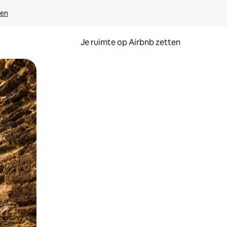
ven
Je ruimte op Airbnb zetten
ken of swipen.