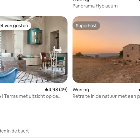
Panorama Hyblaeum
iet van gasten
Superhost
iet van gasten
Superhost
g van 4,73 uit 5, 11 recensies
Gemiddelde beoordeling van 4,98 uit 5, 49 
4,98 (49)
Woning
 | Terras met uitzicht op de
Retraite in de natuur met een 
an San Giorgio
uitzicht
en in de buurt