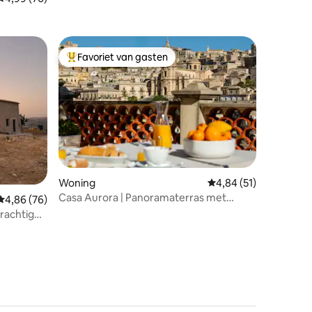
Favoriet van gasten
Topfavoriet van gasten
Woning
Gemiddelde beoordelin
4,84 (51)
Casa Aurora | Panoramaterras met
recensies
Gemiddelde beoordeling van 4,86 uit 5, 76 recensies
4,86 (76)
uitzicht op Modica
prachtig