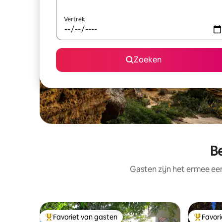
Vertrek
Zoeken
Be
Gasten zijn het ermee e
Favoriet van gasten
Favor
Topfavoriet van gasten
Topfavor