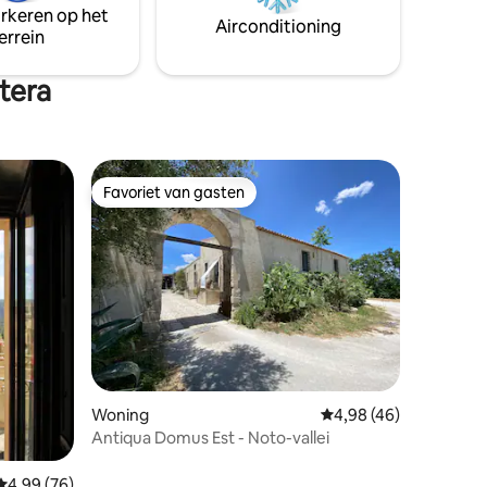
soonsbed
arkeren op het
zoek is naar een hoekje van het paradijs
n, een
Airconditioning
errein
waar regenereren.cell3498166168
tera
Favoriet van gasten
Favoriet van gasten
ecensies
Woning
Gemiddelde beoordelin
4,98 (46)
Antiqua Domus Est - Noto-vallei
Gemiddelde beoordeling van 4,99 uit 5, 76 recensies
4,99 (76)