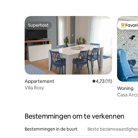
Superhost
Favor
Superhost
Topfavor
Appartement
Gemiddelde beoordelin
4,73 (11)
Villa Rosy
Woning
Casa Arco
Basiliek v
Bestemmingen om te verkennen
Bestemmingen in de buurt
Beste bezienswaardighed