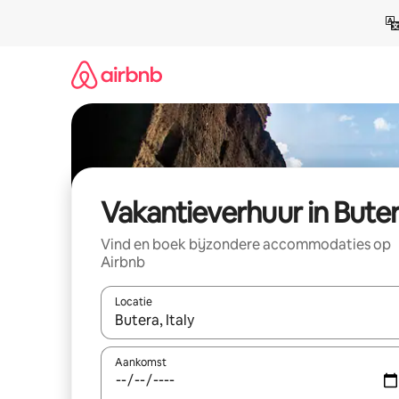
Ga
direct
naar
inhoud
Vakantieverhuur in Bute
Vind en boek bijzondere accommodaties op
Airbnb
Locatie
Wanneer er suggesties beschikbaar zijn, maak je 
Aankomst