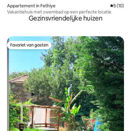
Appartement in Fethiye
Gemiddelde
5 (10)
Vakantiehuis met zwembad op een perfecte locatie
Gezinsvriendelijke huizen
Favoriet van gasten
Favoriet van gasten