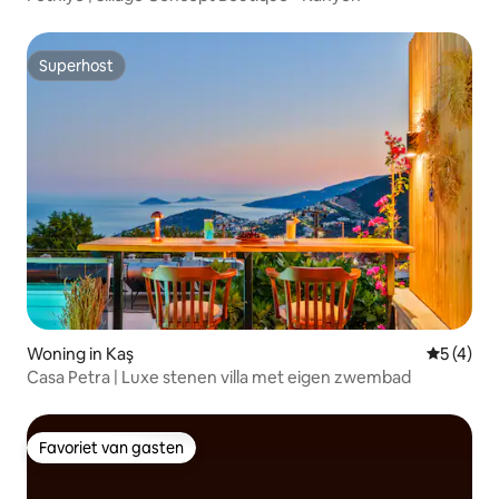
Superhost
Superhost
Woning in Kaş
Gemiddeld
5 (4)
Casa Petra | Luxe stenen villa met eigen zwembad
Favoriet van gasten
Favoriet van gasten