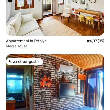
Appartement in Fethiye
Gemiddelde be
4,97 (35)
MacraHouse
Favoriet van gasten
Favoriet van gasten