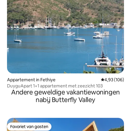
Appartement in Fethiye
Gemiddelde beo
4,93 (106)
DuyguApart 1+1 appartement met zeezicht 103
Andere geweldige vakantiewoningen
nabij Butterfly Valley
Favoriet van gasten
Favoriet van gasten