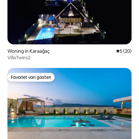
Woning in Karaağaç
Gemiddelde
5 (20)
VillaTwins2
Favoriet van gasten
Favoriet van gasten