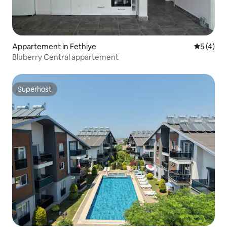
Appartement in Fethiye
Gemiddeld
5 (4)
Bluberry Central appartement
Superhost
Superhost