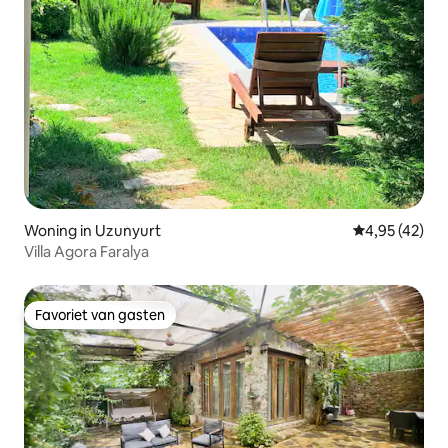
Woning in Uzunyurt
Gemiddelde be
4,95 (42)
Villa Agora Faralya
Favoriet van gasten
Favoriet van gasten