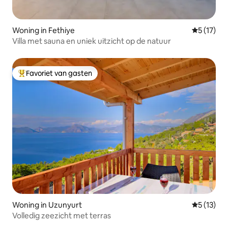
Woning in Fethiye
Gemiddelde
5 (17)
Villa met sauna en uniek uitzicht op de natuur
Favoriet van gasten
Topfavoriet van gasten
Woning in Uzunyurt
Gemiddelde
5 (13)
Volledig zeezicht met terras