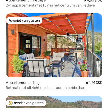
Appartement in Fethiye
Gemiddelde beo
4,99 (151)
2+1 appartement met tuin in het centrum van Fethiye
Favoriet van gasten
Favoriet van gasten
Appartement in Kaş
Gemiddelde be
4,91 (33)
Retreat met uitzicht op de natuur en bubbelbad
Favoriet van gasten
Topfavoriet van gasten