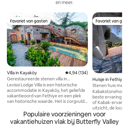
en meer.
Favoriet van gasten
Favoriet van gas
Favoriet van gasten
Favoriet van gas
Villa in Kayaköy
Gemiddelde beoordeling van 4,94
4,94 (134)
Gerestaureerde stenen villa in
Huisje in Fethiye
Fethiye/Kayaköy
Levissi Lodge Villa is een historische
Stenen huis met 
accommodatie in Kayaköy, het geliefde
met uitzicht op K
Kabakstonehouse 
vakantieoord van Fethiye en een plek
beste ervaring tij
van historische waarde. Het is zorgvuldig
of Kabak-ervaring
gerestaureerd door Erday İnşaat, met
uitzicht, de locati
behoud van het historische karakter en
Populaire voorzieningen voor
domineren elk mom
de architectuur. Met het zwembad, dat
Een stenen huis m
vakantiehuizen vlak bij Butterfly Valley
zo is ontworpen dat het uit het zicht is,
terraspaviljoen, 
en de zorgvuldig aangelegde tuin biedt