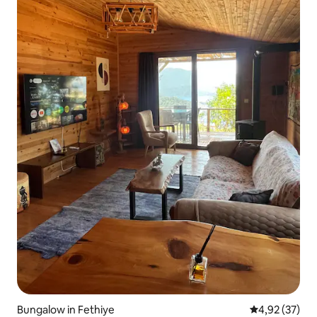
Bungalow in Fethiye
Gemiddelde be
4,92 (37)