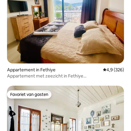
Appartement in Fethiye
Gemiddelde be
4,9 (326)
Appartement met zeezicht in Fethiye
#okyanushomesfethiye
Favoriet van gasten
Favoriet van gasten