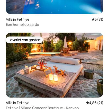
Villa in Fethiye
Gemiddelde
5 (31)
Een hemel op aarde
Favoriet van gasten
Favoriet van gasten
Villa in Fethiye
Gemiddelde be
4,86 (21)
Fethiye | Sillage Concept Boutique - Kanyon