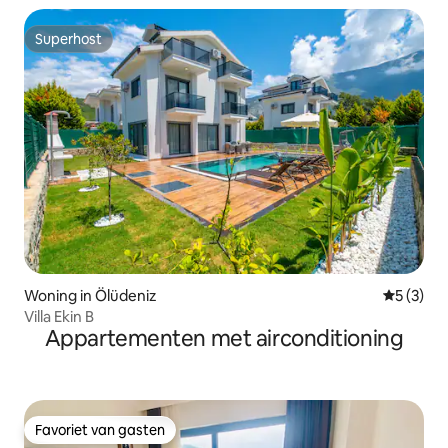
Superhost
Superhost
Woning in Ölüdeniz
Gemiddeld
5 (3)
Villa Ekin B
Appartementen met airconditioning
Favoriet van gasten
Favoriet van gasten