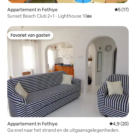
Appartement in Fethiye
Gemiddelde
5 (17)
Sunset Beach Club 2+1 - Lighthouse 10🏡
Favoriet van gasten
Favoriet van gasten
Appartement in Fethiye
Gemiddelde b
4,9 (20)
Ga snel naar het strand en de uitgaansgelegenheden.