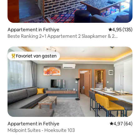
Appartement in Fethiye
Gemiddelde beo
4,95 (135)
Beste Ranking 2+1 Appartement 2 Slaapkamer & 2
Badkamer
Favoriet van gasten
Topfavoriet van gasten
Appartement in Fethiye
Gemiddelde be
4,97 (64)
Midpoint Suites - Hoeksuite 103