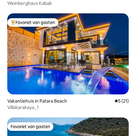
Weinberghaus Kabak
Favoriet van gasten
Topfavoriet van gasten
Vakantiehuis in Patara Beach
Gemiddelde
5 (21)
Villakarakaya_1
Favoriet van gasten
Favoriet van gasten