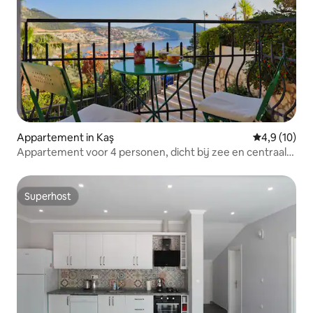
Appartement in Kaş
Gemiddelde b
4,9 (10)
Appartement voor 4 personen, dicht bij zee en centraal
gelegen
Superhost
Superhost