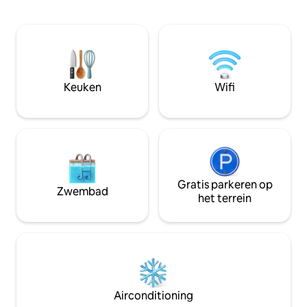
slaapkamer, een
de villa je een luxe verblijfservaring. De
te slapen of te o
accommodatie is geschikt voor twee
lucht en een jacuz
personen, en met de comfortabele
een pompoenvallei
slaapbanken in de extra kamer biedt ze
zijn natuurlijke s
plaats aan maximaal vier personen. Het
moment van de da
zwembad is 12 maanden geopend. Er is
plafond, het gevoe
Keuken
Wifi
geen verwarmingssysteem voor het
belangrijkste detai
zwembad en het bubbelbad.
vallei.
Gratis parkeren op
Zwembad
het terrein
Airconditioning