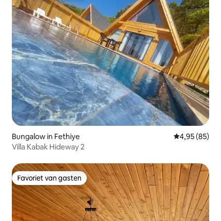
Bungalow in Fethiye
Gemiddelde be
4,95 (85)
Villa Kabak Hideway 2
Favoriet van gasten
Favoriet van gasten