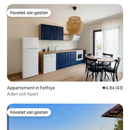
Favoriet van gasten
Favoriet van gasten
Appartement in Fethiye
Gemiddelde be
4,84 (43)
Aden süit Apart
Favoriet van gasten
Favoriet van gasten