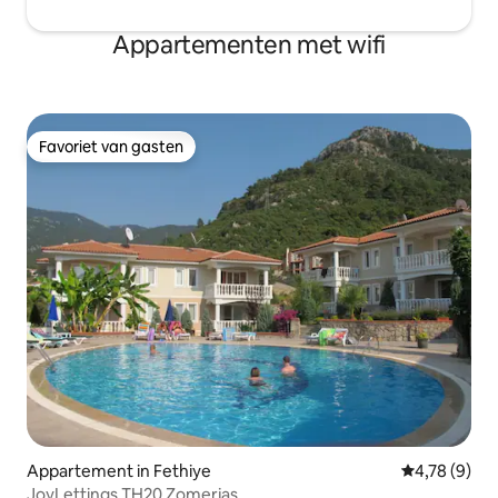
Appartementen met wifi
Favoriet van gasten
Favoriet van gasten
Appartement in Fethiye
Gemiddelde b
4,78 (9)
JoyLettings TH20 Zomerjas