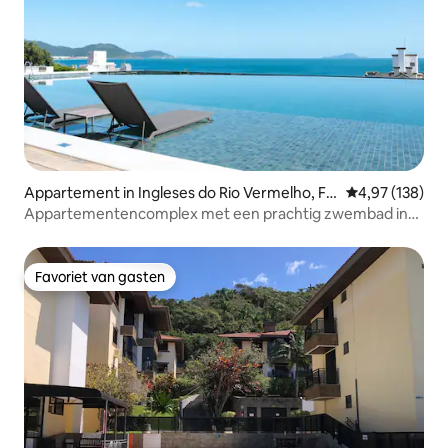
Appartement in Ingleses do Rio Vermelho, Flo
Gemiddelde beo
4,97 (138)
rianopólis
Appartementencomplex met een prachtig zwembad in
Florianópolis
Favoriet van gasten
Favoriet van gasten