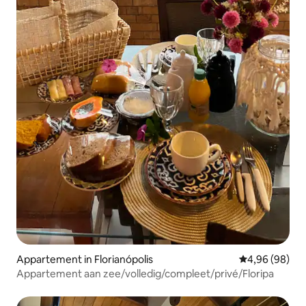
Appartement in Florianópolis
Gemiddelde be
4,96 (98)
Appartement aan zee/volledig/compleet/privé/Floripa