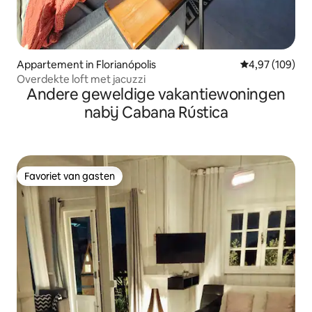
Appartement in Florianópolis
Gemiddelde beo
4,97 (109)
Overdekte loft met jacuzzi
Andere geweldige vakantiewoningen
nabij Cabana Rústica
Favoriet van gasten
Favoriet van gasten