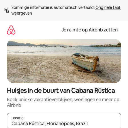
Ga
Sommige informatie is automatisch vertaald. 
Originele taal 
direct
weergeven
naar
inhoud
Je ruimte op Airbnb zetten
Huisjes in de buurt van Cabana Rústica
Boek unieke vakantieverblijven, woningen en meer op
Airbnb
Locatie
Wanneer er suggesties beschikbaar zijn, maak je een keuze met