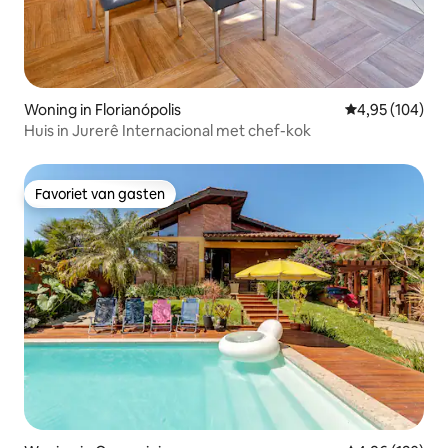
Woning in Florianópolis
Gemiddelde beo
4,95 (104)
Huis in Jurerê Internacional met chef-kok
Favoriet van gasten
Favoriet van gasten