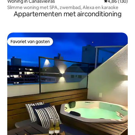
Woning in Canasvieiras
Gemiddelde beo
4,86 (130)
Slimme woning met SPA, zwembad, Alexa en karaoke
Appartementen met airconditioning
Favoriet van gasten
Favoriet van gasten