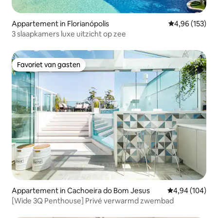
Appartement in Florianópolis
Gemiddelde beo
4,96 (153)
3 slaapkamers luxe uitzicht op zee
Favoriet van gasten
Favoriet van gasten
Appartement in Cachoeira do Bom Jesus
Gemiddelde beo
4,94 (104)
[Wide 3Q Penthouse] Privé verwarmd zwembad