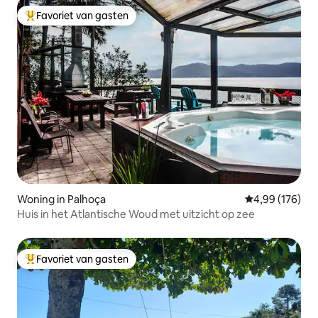
Favoriet van gasten
Topfavoriet van gasten
Woning in Palhoça
Gemiddelde beo
4,99 (176)
Huis in het Atlantische Woud met uitzicht op zee
Favoriet van gasten
Topfavoriet van gasten