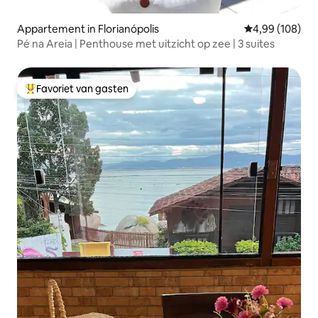
Appartement in Florianópolis
Gemiddelde beo
4,99 (108)
Pé na Areia | Penthouse met uitzicht op zee | 3 suites
Favoriet van gasten
Topfavoriet van gasten