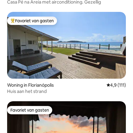
Casa Pé na Areia met airconditioning. Gezellig
Favoriet van gasten
Topfavoriet van gasten
Woning in Florianópolis
Gemiddelde b
4,9 (111)
Huis aan het strand
Favoriet van gasten
Favoriet van gasten