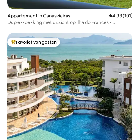
Appartement in Canasvieiras
Gemiddelde beo
4,93 (101)
Duplex-dekking met uitzicht op Ilha do Francês -
Canasjurê
Favoriet van gasten
Topfavoriet van gasten