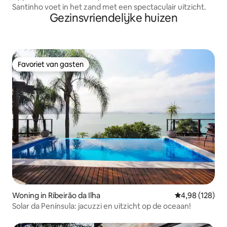
Santinho voet in het zand met een spectaculair uitzicht.
Gezinsvriendelijke huizen
Favoriet van gasten
Favoriet van gasten
Woning in Ribeirão da Ilha
Gemiddelde beo
4,98 (128)
Solar da Península: jacuzzi en uitzicht op de oceaan!