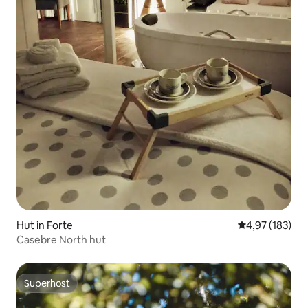
Hut in Forte
Gemiddelde beo
4,97 (183)
Casebre North hut
Superhost
Superhost