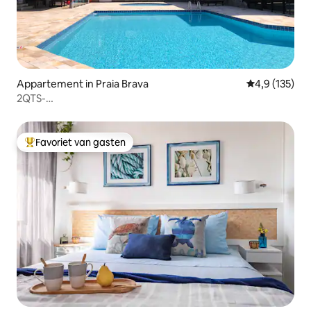
Appartement in Praia Brava
Gemiddelde be
4,9 (135)
2QTS-
150mMar/WIFI300Mb/Netflix/AC/HUISDIEREN/Tennis
Favoriet van gasten
Topfavoriet van gasten