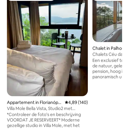
Chalet in Palhoça
Chalets Céu da Co
Een exclusief toe
de natuur, gelege
pension, hoog in 
panoramisch uitzi
de zee. Het chalet 
Vale Encantado in
combineert rusti
en verbinding met
Appartement in Florianópoli
Gemiddelde beoordeling van 4,89
4,89 (140)
unieke ervaring. 
s
Villa Mole Bella Vista, Studio2 met
badkuip met uitzic
uitzicht/Jacuzzi/BBQ
*Controleer de foto's en beschrijving
hangschommel, ee
VOORDAT JE RESERVEERT* Moderne
buitenhaard en e
gezellige studio in Villa Mole, met het
Een rustige en c