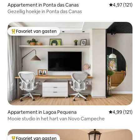
Appartement in Ponta das Canas
Gemiddelde beo
4,97 (121)
Gezellig hoekje in Ponta das Canas
Favoriet van gasten
Topfavoriet van gasten
Appartement in Lagoa Pequena
Gemiddelde beo
4,99 (121)
Mooie studio in het hart van Novo Campeche
Favoriet van gasten