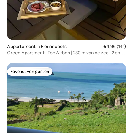
Appartement in Florianópolis
Gemiddelde beo
4,96 (141)
Green Apartment | Top Airbnb | 230 m van de zee | 2 en-
suites | Jacuzzi
Favoriet van gasten
Favoriet van gasten