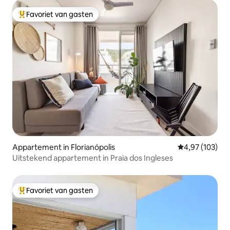
Favoriet van gasten
Topfavoriet van gasten
Appartement in Florianópolis
Gemiddelde beo
4,97 (103)
Uitstekend appartement in Praia dos Ingleses
Favoriet van gasten
Topfavoriet van gasten