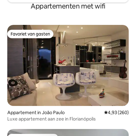
Appartementen met wifi
Favoriet van gasten
Favoriet van gasten
Appartement in João Paulo
Gemiddelde beo
4,93 (260)
Luxe appartement aan zee in Florianópolis