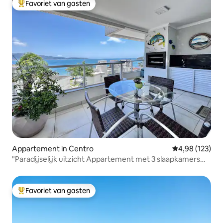
Favoriet van gasten
Topfavoriet van gasten
Appartement in Centro
Gemiddelde beo
4,98 (123)
"Paradijselijk uitzicht Appartement met 3 slaapkamers
Bombinhas"
Favoriet van gasten
Topfavoriet van gasten