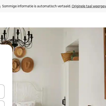
Sommige informatie is automatisch vertaald. 
Originele taal weerge
een keuze met je de pijltjestoetsen omhoog en omlaag, óf door te tik