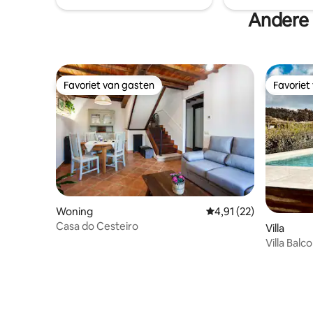
Andere 
Favoriet van gasten
Favoriet
Favoriet van gasten
Favoriet
Woning
Gemiddelde beoordelin
4,91 (22)
Casa do Cesteiro
Villa
Villa Balc