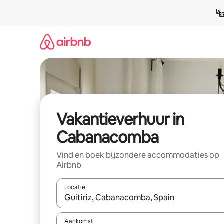
Ga
direct
naar
inhoud
Vakantieverhuur in
Cabanacomba
Vind en boek bijzondere accommodaties op
Airbnb
Locatie
Wanneer er suggesties beschikbaar zijn, maak je 
Aankomst