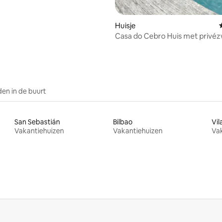
Huisje
Casa do Cebro Huis met priv
en jacuzzi
en in de buurt
San Sebastián
Bilbao
Vil
Vakantiehuizen
Vakantiehuizen
Va