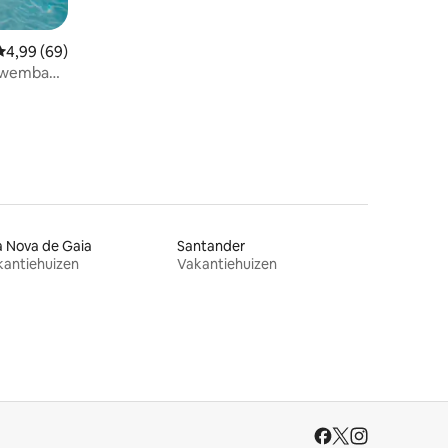
Gemiddelde beoordeling van 4,99 uit 5, 69 recensies
4,99 (69)
ézwembad
a Nova de Gaia
Santander
kantiehuizen
Vakantiehuizen