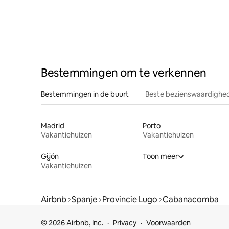
Bestemmingen om te verkennen
Bestemmingen in de buurt
Beste bezienswaardighed
Madrid
Porto
Vakantiehuizen
Vakantiehuizen
Gijón
Toon meer
Vakantiehuizen
Airbnb
Spanje
Provincie Lugo
Cabanacomba
© 2026 Airbnb, Inc.
Privacy
Voorwaarden