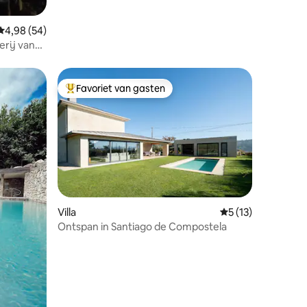
Gemiddelde beoordeling van 4,98 uit 5, 54 recensies
4,98 (54)
rij van
Favoriet van gasten
Topfavoriet van gasten
Villa
Gemiddelde beoorde
5 (13)
Ontspan in Santiago de Compostela
ecensies