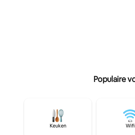
wijnmaker
eethoek en een toilet met wastafel, met
uitkijkpu
toegang tot de patio en de veranda. Er is
strand A 
veel zorg besteed aan de verlichting en
spijt zult
het comfort. LET OP: als je één nacht
Volg ons 
boekt, komt er € 50 extra bij.
Populaire v
Keuken
Wifi