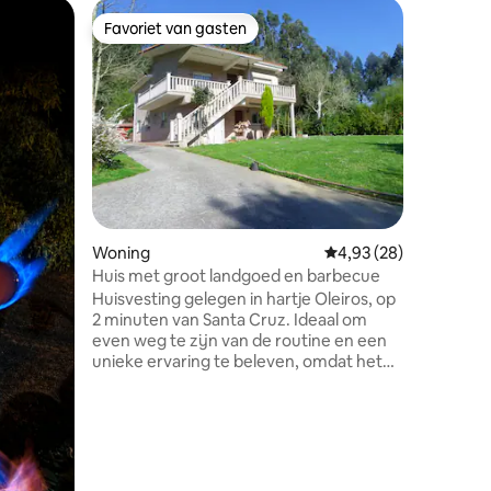
Woning
Favoriet van gasten
Favor
Favoriet van gasten
Topfavo
Huis met
uitzicht 
Ruim hui
uitzicht op de o
Oleiros 
onovertro
bij kustp
Lorbé, he
van Dexo.
minuten rijden. Daarnaa
ecensies
bakkerije
Woning
Gemiddelde beoordelin
4,93 (28)
je kunt 
Galicische gas
Huis met groot landgoed en barbecue
ook een 
Huisvesting gelegen in hartje Oleiros, op
om als ge
2 minuten van Santa Cruz. Ideaal om
genieten
even weg te zijn van de routine en een
unieke ervaring te beleven, omdat het
een barbecue en een landgoed van
meer dan 6.000 m2 heeft, zodat je
optimaal kunt genieten met je eigen.
Daarnaast kun je op de prestigieuze
locatie genieten van een rustige
omgeving en tegelijkertijd comfort