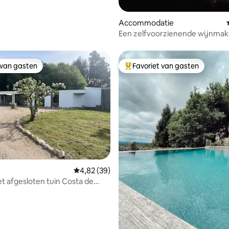
Accommodatie
Een zelfvoorzienende wijnmake
Lagariña in Ribeira Sacra
 van gasten
Favoriet van gasten
 van gasten
Topfavoriet van gasten
ling van 5 uit 5, 46 recensies
Gemiddelde beoordeling van 4,82 uit 5, 39 r
4,82 (39)
t afgesloten tuin Costa de
isdieren