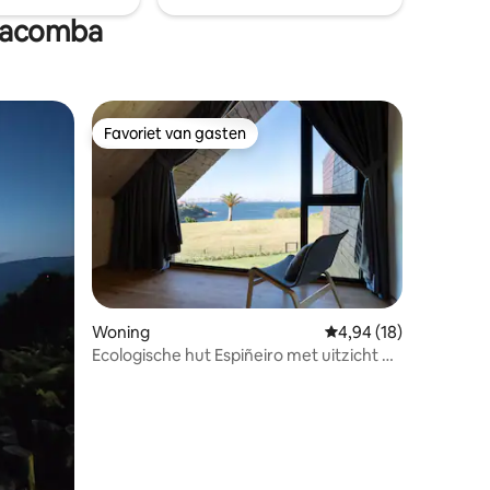
anacomba
Favoriet van gasten
Favoriet van gasten
Woning
Gemiddelde beoordelin
4,94 (18)
Ecologische hut Espiñeiro met uitzicht op
ecensies
zee