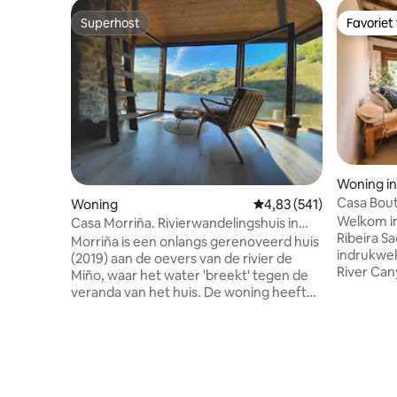
Superhost
Favoriet
Superhost
Favoriet
Woning i
Casa Bout
Woning
Gemiddelde beoordeling 
4,83 (541)
Welkom in
Casa Morriña. Rivierwandelingshuis in
Ribeira Sacra! Genie
Ribeira Sacra
Morriña is een onlangs gerenoveerd huis
indrukwek
(2019) aan de oevers van de rivier de
River Can
Miño, waar het water 'breekt' tegen de
ons charm
veranda van het huis. De woning heeft
landgoed 
twee slaapkamers aan de buitenkant, elk
wijngaard
met een eigen badkamer, en op de
geïnspire
bovenverdieping een grote woonkamer
Het biedt
met een open haard en een veranda met
onvergetelijk
uitzicht op de rivier. Op de begane grond
slechts 3
bevinden zich een keuken met een