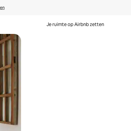
ven
Je ruimte op Airbnb zetten
ken of swipen.