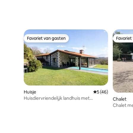
Favoriet van gasten
Favoriet
Favoriet van gasten
Favoriet
Huisje
Gemiddelde beoorde
5 (46)
Huisdiervriendelijk landhuis met
Chalet
zwembad in Galicië
Chalet me
Dexo · hu