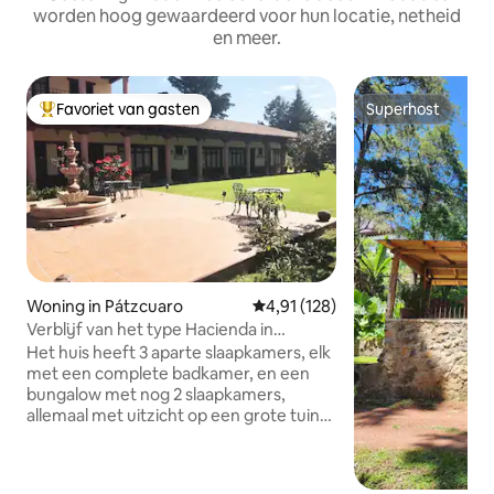
worden hoog gewaardeerd voor hun locatie, netheid
en meer.
Favoriet van gasten
Superhost
Topfavoriet van gasten
Superhost
Woning in Pátzcuaro
Gemiddelde beoordeling van 4,91
4,91 (128)
Verblijf van het type Hacienda in
Patzcuaro, uitstekend gelegen.
Het huis heeft 3 aparte slaapkamers, elk
met een complete badkamer, en een
bungalow met nog 2 slaapkamers,
allemaal met uitzicht op een grote tuin
van meer dan 1500 m2 Het heeft een
sociale ruimte met open keuken,
eetkamer voor 12 personen en een 50-