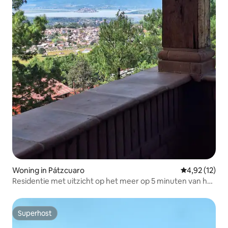
Woning in Pátzcuaro
Gemiddelde be
4,92 (12)
Residentie met uitzicht op het meer op 5 minuten van het
centrum
Superhost
Superhost