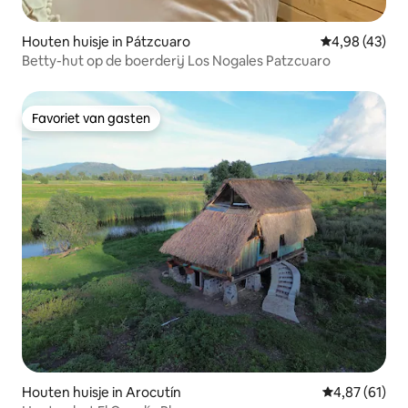
Houten huisje in Pátzcuaro
Gemiddelde be
4,98 (43)
Betty-hut op de boerderij Los Nogales Patzcuaro
Favoriet van gasten
Favoriet van gasten
Houten huisje in Arocutín
Gemiddelde be
4,87 (61)