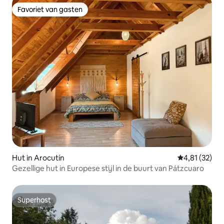
Favoriet van gasten
Favoriet van gasten
Hut in Arocutín
Gemiddelde be
4,81 (32)
Gezellige hut in Europese stijl in de buurt van Pátzcuaro
Superhost
Superhost