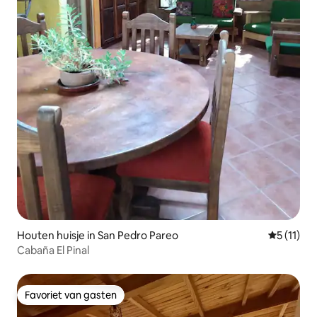
Houten huisje in San Pedro Pareo
Gemiddeld
5 (11)
Cabaña El Pinal
Favoriet van gasten
Favoriet van gasten