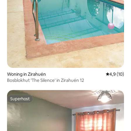
Woning in Zirahuén
Gemiddelde b
4,9 (10)
Bosblokhut 'The Silence' in Zirahuén 12
Superhost
Superhost