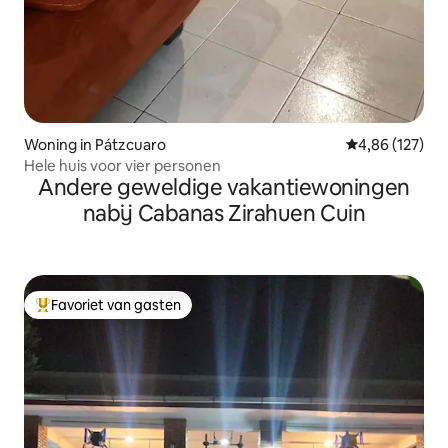
Woning in Pátzcuaro
Gemiddelde beo
4,86 (127)
Hele huis voor vier personen
Andere geweldige vakantiewoningen
nabij Cabanas Zirahuen Cuin
Favoriet van gasten
Topfavoriet van gasten