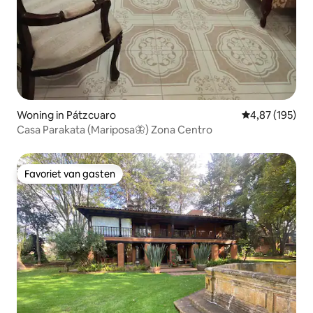
Woning in Pátzcuaro
Gemiddelde beo
4,87 (195)
Casa Parakata (Mariposa🦋) Zona Centro
Favoriet van gasten
Favoriet van gasten