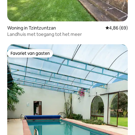
Woning in Tzintzuntzan
Gemiddelde be
4,86 (69)
Landhuis met toegang tot het meer
Favoriet van gasten
Favoriet van gasten