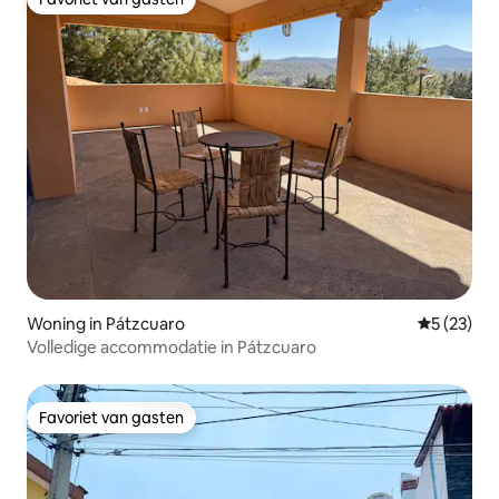
Favoriet van gasten
Woning in Pátzcuaro
Gemiddelde
5 (23)
Volledige accommodatie in Pátzcuaro
Favoriet van gasten
Favoriet van gasten