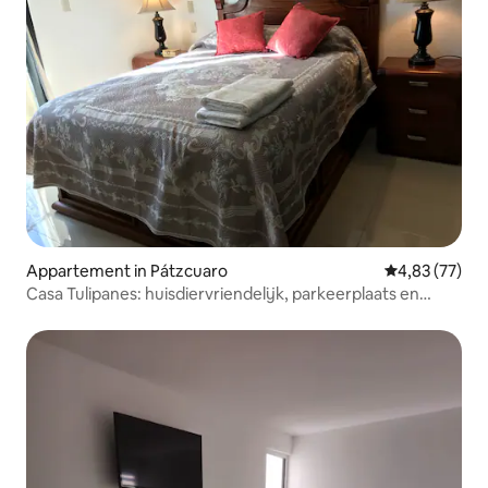
Appartement in Pátzcuaro
Gemiddelde be
4,83 (77)
Casa Tulipanes: huisdiervriendelijk, parkeerplaats en
62 Mbps