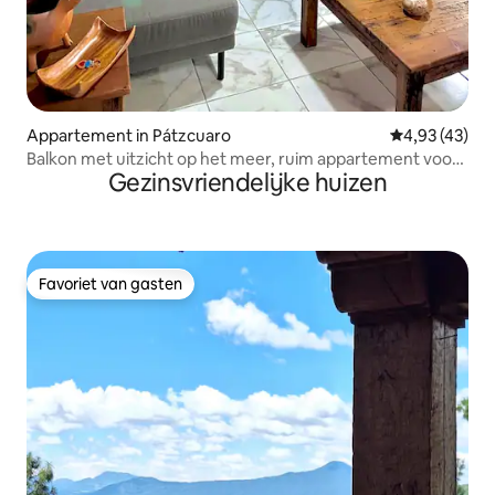
Appartement in Pátzcuaro
Gemiddelde be
4,93 (43)
Balkon met uitzicht op het meer, ruim appartement voor
Gezinsvriendelijke huizen
6 personen, parkeerplaats
Favoriet van gasten
Favoriet van gasten