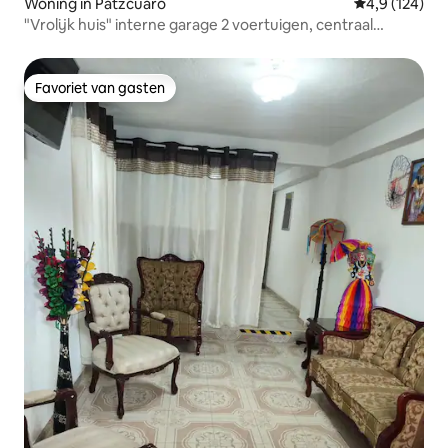
Woning in Pátzcuaro
Gemiddelde be
4,9 (124)
"Vrolijk huis" interne garage 2 voertuigen, centraal
gelegen
Favoriet van gasten
Favoriet van gasten