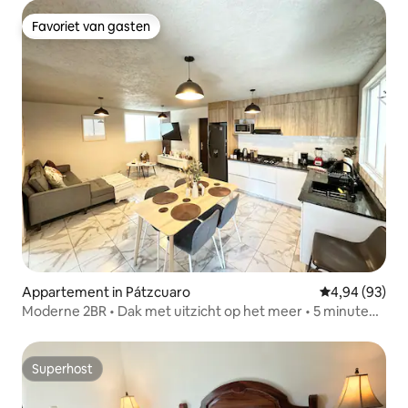
Favoriet van gasten
Favoriet van gasten
Appartement in Pátzcuaro
Gemiddelde be
4,94 (93)
Moderne 2BR • Dak met uitzicht op het meer • 5 minuten
van het centrum
Superhost
Superhost