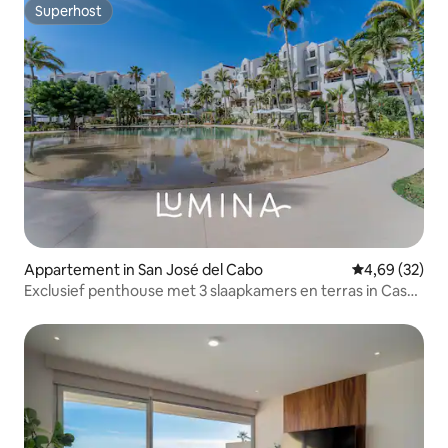
Superhost
Superhost
Appartement in San José del Cabo
Gemiddelde be
4,69 (32)
Exclusief penthouse met 3 slaapkamers en terras in Casa
Nima