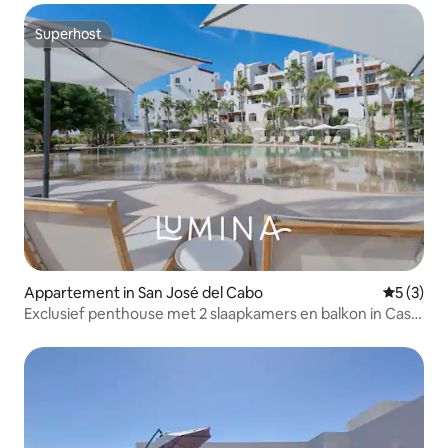
Superhost
Superhost
Appartement in San José del Cabo
Gemiddeld
5 (3)
Exclusief penthouse met 2 slaapkamers en balkon in Casa
Nima