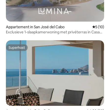
Appartement in San José del Cabo
Gemiddelde
5 (10)
Exclusieve 1-slaapkamerwoning met privéterras in Casa
Nima
Superhost
Superhost