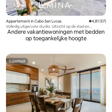
Appartement in Cabo San Lucas
Gemiddelde be
4,81 (57)
Volledig uitgeruste studio. Uitzicht op de stad en
Andere vakantiewoningen met bedden
zwembad op het dak
op toegankelijke hoogte
Superhost
Superhost