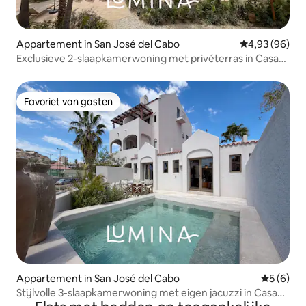
Appartement in San José del Cabo
Gemiddelde be
4,93 (96)
Exclusieve 2-slaapkamerwoning met privéterras in Casa
Nima
Favoriet van gasten
Favoriet van gasten
Appartement in San José del Cabo
Gemiddeld
5 (6)
Stijlvolle 3-slaapkamerwoning met eigen jacuzzi in Casa
Nima