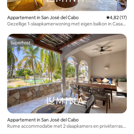
Appartement in San José del Cabo
Gemiddelde be
4,82 (17)
Gezellige 1-slaapkamerwoning met eigen balkon in Casa
Nima
Superhost
Superhost
Appartement in San José del Cabo
Ruime accommodatie met 2 slaapkamers en privéterras
in Casa Nima