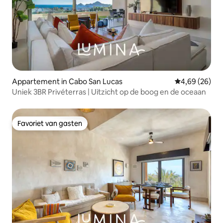
Appartement in Cabo San Lucas
Gemiddelde be
4,69 (26)
Uniek 3BR Privéterras | Uitzicht op de boog en de oceaan
Favoriet van gasten
Favoriet van gasten