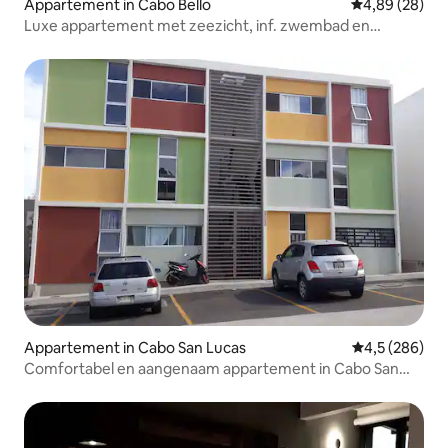
Appartement in Cabo Bello
Gemiddelde be
4,89 (28)
Luxe appartement met zeezicht, inf. zwembad en
dromerige zonsopgangen
Appartement in Cabo San Lucas
Gemiddelde be
4,5 (286)
Comfortabel en aangenaam appartement in Cabo San
Lucas