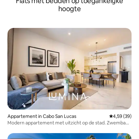
Flats met bedden op toegankelijke
hoogte
Appartement in Cabo San Lucas
Gemiddelde be
4,59 (39)
Modern appartement met uitzicht op de stad. Zwembad
op het dak in Marea