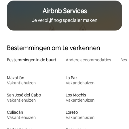
Airbnb Services
Je verblijf nog specialer maken
Bestemmingen om te verkennen
Bestemmingen in de buurt
Andere accommodaties
Best
Mazatlán
La Paz
Vakantiehuizen
Vakantiehuizen
San José del Cabo
Los Mochis
Vakantiehuizen
Vakantiehuizen
Culiacán
Loreto
Vakantiehuizen
Vakantiehuizen