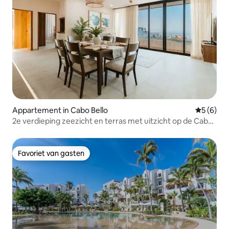
Appartement in Cabo Bello
Gemiddeld
5 (6)
2e verdieping zeezicht en terras met uitzicht op de Cabo
Arch
Favoriet van gasten
Favoriet van gasten