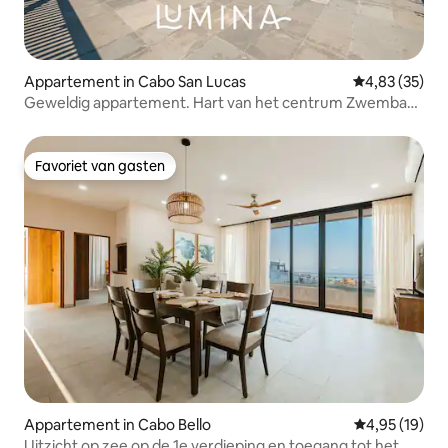
Appartement in Cabo San Lucas
Gemiddelde be
4,83 (35)
Geweldig appartement. Hart van het centrum Zwembad
op het dak
Favoriet van gasten
Favoriet van gasten
Appartement in Cabo Bello
Gemiddelde be
4,95 (19)
Uitzicht op zee op de 1e verdieping en toegang tot het