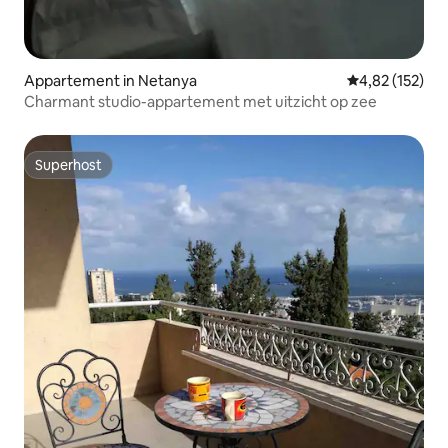
Appartement in Netanya
Gemiddelde beo
4,82 (152)
Charmant studio-appartement met uitzicht op zee
Superhost
Superhost