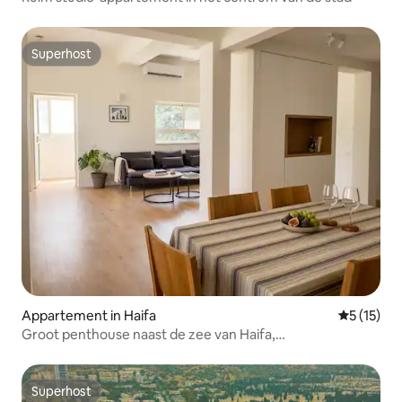
Superhost
Superhost
Appartement in Haifa
Gemiddelde
5 (15)
Groot penthouse naast de zee van Haifa,
parkeergelegenheid.
Superhost
Superhost