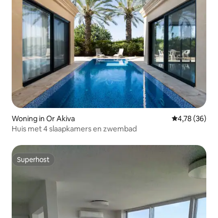
Woning in Or Akiva
Gemiddelde be
4,78 (36)
Huis met 4 slaapkamers en zwembad
Superhost
Superhost