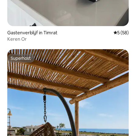
Gastenverblijf in Timrat
Gemiddelde
5 (58)
Keren Or
Superhost
Superhost