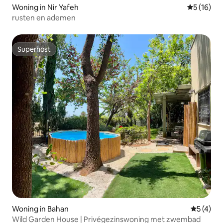
Woning in Nir Yafeh
Gemiddelde
5 (16)
rusten en ademen
Superhost
Superhost
Woning in Bahan
Gemiddeld
5 (4)
Wild Garden House | Privégezinswoning met zwembad