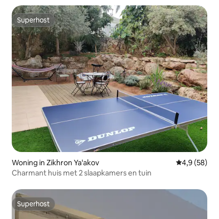
Superhost
Superhost
Woning in Zikhron Ya'akov
Gemiddelde b
4,9 (58)
Charmant huis met 2 slaapkamers en tuin
Superhost
Superhost