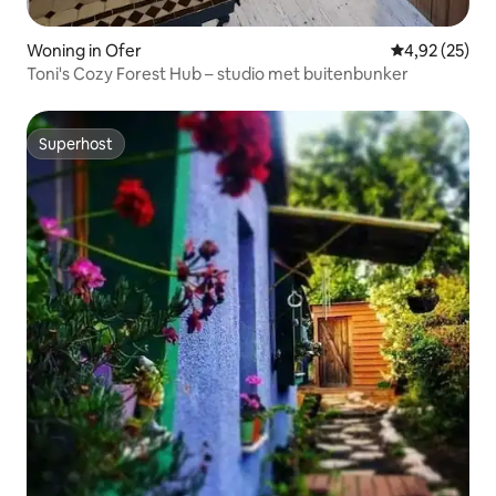
Woning in Ofer
Gemiddelde be
4,92 (25)
Toni's Cozy Forest Hub – studio met buitenbunker
Superhost
Superhost