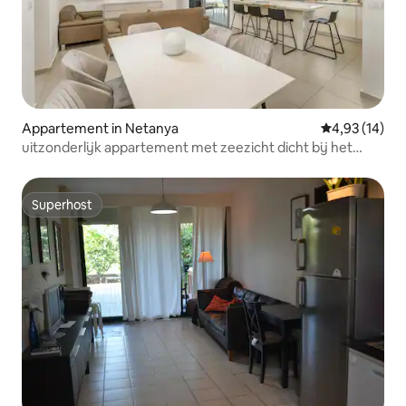
Appartement in Netanya
Gemiddelde be
4,93 (14)
uitzonderlijk appartement met zeezicht dicht bij het
strand
Superhost
Superhost