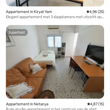
Appartement in Kiryat Yam
Gemiddelde be
4,96 (25)
Elegant appartement met 3 slaapkamers met uitzicht op
de oceaan in Kiryat Yam
Superhost
Superhost
Appartement in Netanya
Gemiddelde be
4,87 (15)
Ruim studio-appartement in het centrum van de stad