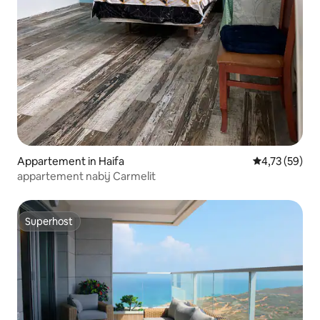
Appartement in Haifa
Gemiddelde be
4,73 (59)
appartement nabij Carmelit
Superhost
Superhost