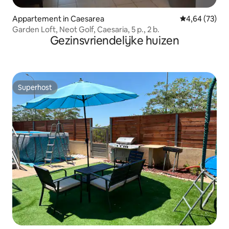
Appartement in Caesarea
Gemiddelde be
4,64 (73)
Garden Loft, Neot Golf, Caesaria, 5 p., 2 b.
Gezinsvriendelijke huizen
Superhost
Superhost