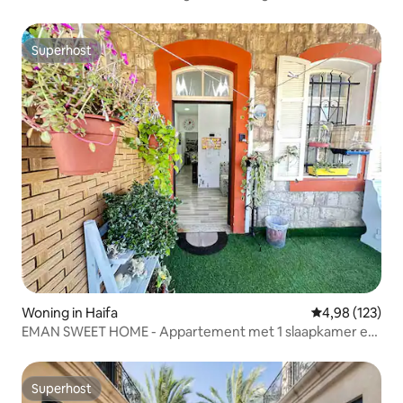
Superhost
Superhost
Woning in Haifa
Gemiddelde beo
4,98 (123)
EMAN SWEET HOME - Appartement met 1 slaapkamer en
3 kamers
Superhost
Superhost