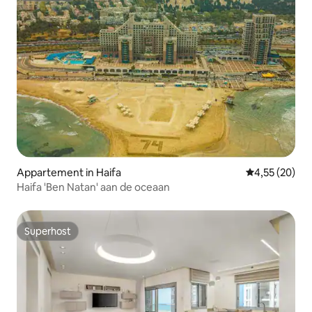
Appartement in Haifa
Gemiddelde be
4,55 (20)
Haifa 'Ben Natan' aan de oceaan
Superhost
Superhost