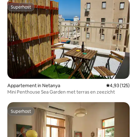
Superhost
Superhost
Appartement in Netanya
Gemiddelde beo
4,93 (125)
Mini Penthouse Sea Garden met terras en zeezicht
Superhost
Superhost