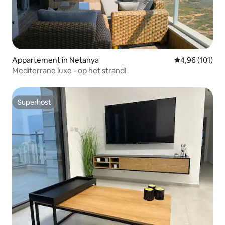
Appartement in Netanya
Gemiddelde beo
4,96 (101)
Mediterrane luxe - op het strand!
Superhost
Superhost