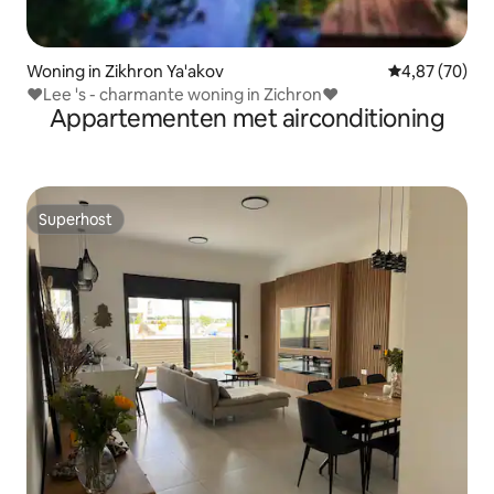
Woning in Zikhron Ya'akov
Gemiddelde be
4,87 (70)
❤Lee 's - charmante woning in Zichron❤
Appartementen met airconditioning
Superhost
Superhost