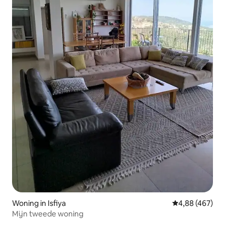
Woning in Isfiya
Gemiddelde beo
4,88 (467)
Mijn tweede woning