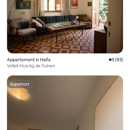
Appartement in Haifa
Gemiddelde
5 (93)
Vollek Huis bij de Tuinen
Superhost
Superhost