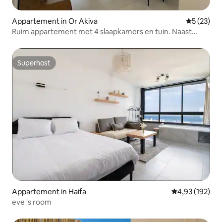
Appartement in Or Akiva
Gemiddelde
5 (23)
Ruim appartement met 4 slaapkamers en tuin. Naast
Caesarea
Superhost
Superhost
Appartement in Haifa
Gemiddelde beo
4,93 (192)
eve 's room