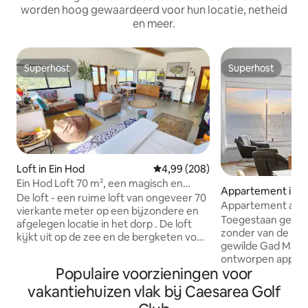
worden hoog gewaardeerd voor hun locatie, netheid
en meer.
Superhost
Superhost
Superhost
Superhost
Loft in Ein Hod
Gemiddelde beoordeling van 4,99
4,99 (208)
Ein Hod Loft 70 m², een magisch en
Appartement in N
spectaculair panoramisch uitzicht op de
De loft - een ruime loft van ongeveer 70
Appartement aan 
zee en de bergen
vierkante meter op een bijzondere en
adembenemend uit
Toegestaan gevoel 
afgelegen locatie in het dorp . De loft
zonder van de bank 
kijkt uit op de zee en de bergketen voor
gewilde Gad Mansi
een panoramisch uitzicht en
ontworpen appar
spectaculaire zonsondergangen. Het
Populaire voorzieningen voor
enkele meters van
interieur van de loft is ingericht met
en het strand Het
vakantiehuizen vlak bij Caesarea Golf
natuurlijke materialen met perimeters
volledig is geren
die de ruimte verlichten en een uniek