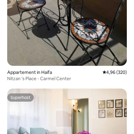
Appartement in Haifa
Gemiddelde beo
4,96 (320)
Nitzan 's Place - Carmel Center
Superhost
Superhost