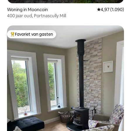
Woning in Mooncoin
Gemiddelde beoor
4,97 (1.090)
400 jaar oud, Portnascully Mill
Favoriet van gasten
Topfavoriet van gasten