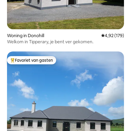
Woning in Donohill
Gemiddelde beo
4,92 (179)
Welkom in Tipperary, je bent ver gekomen.
Favoriet van gasten
Topfavoriet van gasten