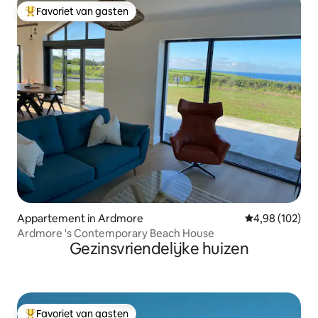
Favoriet van gasten
Topfavoriet van gasten
Appartement in Ardmore
Gemiddelde beo
4,98 (102)
Ardmore 's Contemporary Beach House
Gezinsvriendelijke huizen
Favoriet van gasten