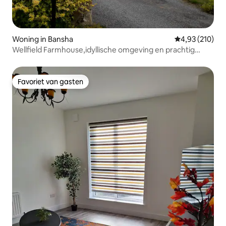
Woning in Bansha
Gemiddelde beo
4,93 (210)
Wellfield Farmhouse,idyllische omgeving en prachtig
uitzicht
Favoriet van gasten
Favoriet van gasten