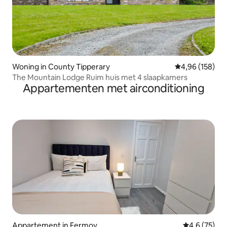
Woning in County Tipperary
Gemiddelde beo
4,96 (158)
The Mountain Lodge Ruim huis met 4 slaapkamers
Appartementen met airconditioning
Appartement in Fermoy
Gemiddelde b
4,6 (75)