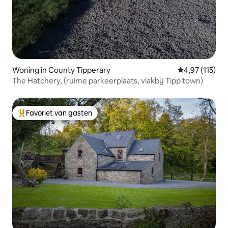
Woning in County Tipperary
Gemiddelde beo
4,97 (115)
The Hatchery, (ruime parkeerplaats, vlakbij Tipp town)
Favoriet van gasten
Topfavoriet van gasten