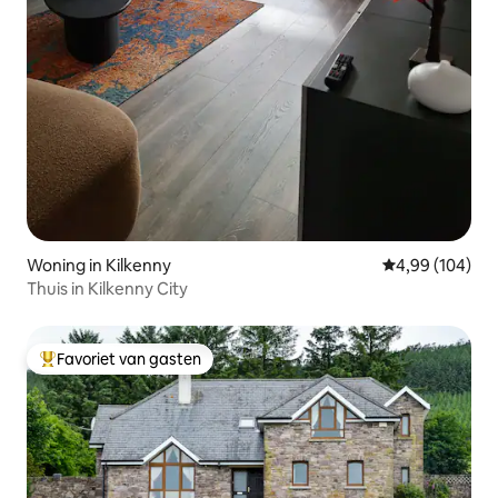
Woning in Kilkenny
Gemiddelde beo
4,99 (104)
Thuis in Kilkenny City
Favoriet van gasten
Topfavoriet van gasten