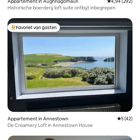
Appartement in Aughnagomaun
Gemiddelde beo
4,94 (292)
Historische boerderij loft suite ontbijt inbegrepen
Favoriet van gasten
Topfavoriet van gasten
Appartement in Annestown
Gemiddelde
5 (42)
De Creamery Loft in Annestown House