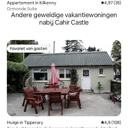
Appartement in Kilkenny
Gemiddelde be
4,97 (35)
Ormonde Suite
Andere geweldige vakantiewoningen
nabij Cahir Castle
Favoriet van gasten
Favoriet van gasten
Huisje in Tipperary
Gemiddelde be
4,9 (108)