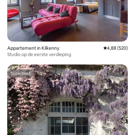
Appartement in Kilkenny
Gemiddelde beo
4,88 (520)
Studio op de eerste verdieping
Superhost
Superhost