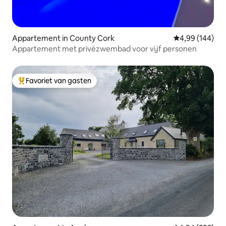
Appartement in County Cork
Gemiddelde beo
4,99 (144)
Appartement met privézwembad voor vijf personen
Favoriet van gasten
Topfavoriet van gasten