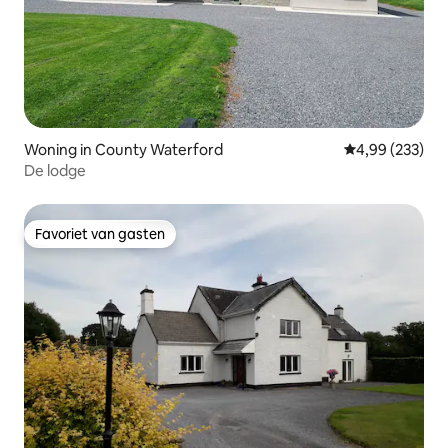
Woning in County Waterford
Gemiddelde beo
4,99 (233)
De lodge
Favoriet van gasten
Favoriet van gasten