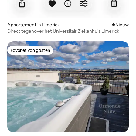
Appartement in Limerick
Nieuwe ac
Nieuw
Direct tegenover het Universitair Ziekenhuis Limerick
Favoriet van gasten
Favoriet van gasten