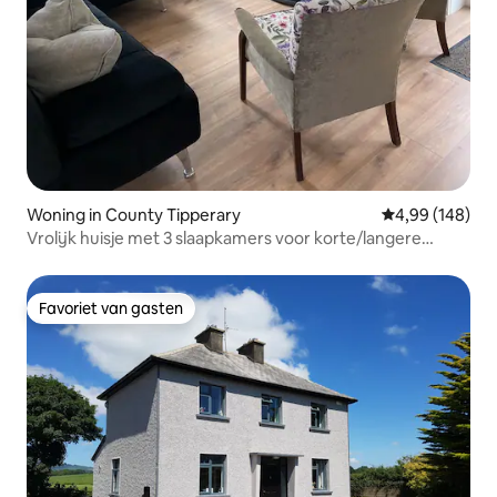
Woning in County Tipperary
Gemiddelde beo
4,99 (148)
Vrolijk huisje met 3 slaapkamers voor korte/langere
verblijven.
Favoriet van gasten
Favoriet van gasten