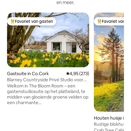
en meer.
Favoriet van gasten
Favoriet van g
Topfavoriet van gasten
Topfavoriet van 
Gastsuite in Co.Cork
Gemiddelde beoordeling van 4,95
4,95 (273)
Blarney Countryside Privé Studio voor
Gasten
Welkom in The Bloom Room – een
gastenstudiosuite op het platteland, te
midden van glooiende groene velden op
een charmante
microbloemenboerderij. Dit rustige luxe
toevluchtsoord ligt op slechts 15
Houten huisje in R
minuten van Cork City en op 5 minuten
ck
Rustige blokhut i
van Blarney Castle, en biedt een
gebergte (2/2)
spectaculair uitzicht op de
Crab Tree Cabin Tegen de achtergrond