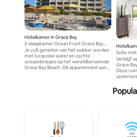
Hotelkamer in Grace Bay
2-slaapkamer Ocean Front Grace Bay
Hotelkame
Beach
Je zult genieten van het wakker worden
Suite met
met turquoise water en zachte
steenwor
Verblijf 
oceaanbriesjes op het wereldberoemde
Grace Bay
Grace Bay Beach. Dit appartement aan
Deze rui
de oceaan in het Alexandra Resort biedt
queensiz
een lichte, luchtige suite met een
en een ha
kitchenette en een eigen balkon met
voor gezi
Popula
uitzicht op het strand. De grootste
Geniet va
beslissing is strand- of zwembaddag.
het beste
Stap binnen enkele seconden op het
met gratis
zand en geniet van de voorzieningen van
gratis fi
het resort, een zwembad, ligstoelen,
ontspann
eetgelegenheden en gemakkelijke
gratis parkeren. Winkels
toegang tot winkels en eilandavonturen.
cafés lig
Perfect voor een ontspannen uitje met
het gemak