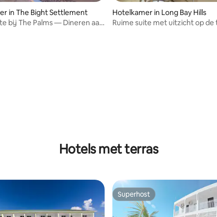
r in The Bight Settlement
Hotelkamer in Long Bay Hills
ite bij The Palms — Dineren aan
Ruime suite met uitzicht op de t
d
Privéstrand
Hotels met terras
Superhost
Superhost