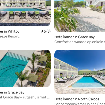
r in Whitby
Gemiddelde beoordeling van 5 uit 5, 3 r
5 (3)
eeze Resort
Hotelkamer in Grace Bay
soonskamer
Comfort en waarde op enkele 
van Grace Bay Beach P203
r in Grace Bay
t Grace Bay – rijtjeshuis met 3
Hotelkamer in North Caicos
ers
Eenpersoonskamer in het Oce