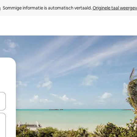
Sommige informatie is automatisch vertaald. 
Originele taal weerge
een keuze met je de pijltjestoetsen omhoog en omlaag, óf door te tik