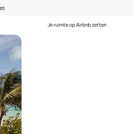
ven
Je ruimte op Airbnb zetten
ken of swipen.