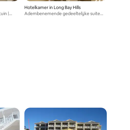
Hotelkamer in Long Bay Hills
uin |
Adembenemende gedeeltelijke suite
met uitzicht op de oceaan en balkon