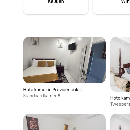
het gezin of een uitje voor koppels.
Keuken
Wifi
verkennen
genieten.
Hotelkamer in Providenciales
Standaardkamer 8
Hotelkame
Tweepers