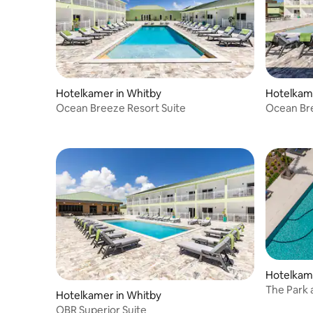
Hotelkamer in Whitby
Hotelkame
Ocean Breeze Resort Suite
Ocean Br
tweeper
Hotelkame
The Park a
Hotelkamer in Whitby
slaapkam
OBR Superior Suite