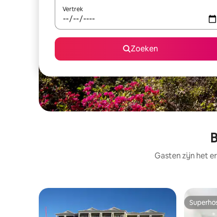
Vertrek
Zoeken
B
Gasten zijn het e
Superho
Superho