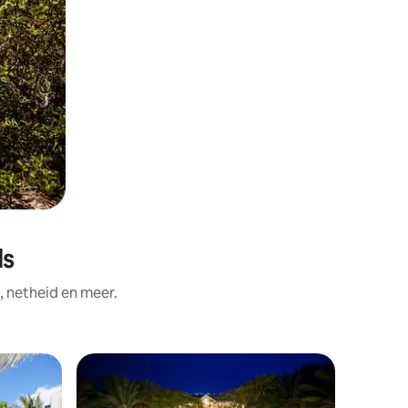
ds
, netheid en meer.
Superho
Superho