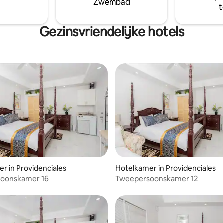
Zwembad
 en echt van het paradijs te
loopafstand, waardoor het jou
t
perfecte stukje paradijs is.
Gezinsvriendelijke hotels
r in Providenciales
Hotelkamer in Providenciales
oonskamer 16
Tweepersoonskamer 12