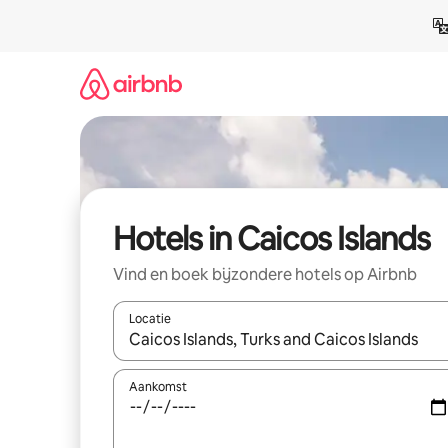
Ga
direct
naar
inhoud
Hotels in Caicos Islands
Vind en boek bijzondere hotels op Airbnb
Locatie
Wanneer er suggesties beschikbaar zijn, maak je 
Aankomst