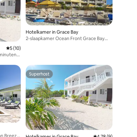
Hotelkamer in Grace Bay
2-slaapkamer Ocean Front Grace Bay
ecensies
Beach
Gemiddelde beoordeling van 5 uit 5, 10 recensies
5 (10)
minuten
Superhost
Superhost
an Breeze
Hotelkamer in Grace Bay
Gemiddelde beoordeli
4,78 (9)