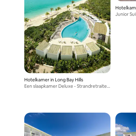
Hotelkame
Junior Su
het stran
Hotelkamer in Long Bay Hills
Een slaapkamer Deluxe - Strandretraite
met zwembaden