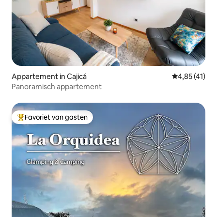
Appartement in Cajicá
Gemiddelde be
4,85 (41)
Panoramisch appartement
Favoriet van gasten
Topfavoriet van gasten