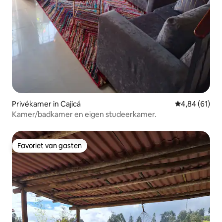
Privékamer in Cajicá
Gemiddelde be
4,84 (61)
Kamer/badkamer en eigen studeerkamer.
Favoriet van gasten
Favoriet van gasten