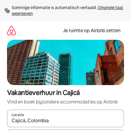
Ga
Sommige informatie is automatisch vertaald. 
Originele taal 
direct
weergeven
naar
inhoud
Je ruimte op Airbnb zetten
Vakantieverhuur in Cajicá
Vind en boek bijzondere accommodaties op Airbnb
Locatie
Wanneer er suggesties beschikbaar zijn, maak je een keuze met