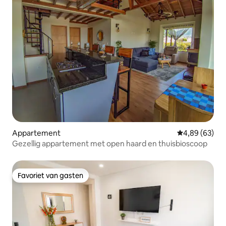
Appartement
Gemiddelde be
4,89 (63)
Gezellig appartement met open haard en thuisbioscoop
Favoriet van gasten
Favoriet van gasten