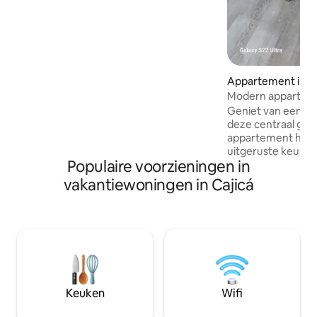
verzenden van een afbeelding van een
legitimatiebewijs en een selfie is vereist
om te boeken.
Appartement in Ca
Modern apparteme
Geniet van een sti
deze centraal gel
appartement heeft
uitgeruste keuken
Populaire voorzieningen in
woonkamer die k
omgebouwd tot ee
vakantiewoningen in Cajicá
slaapkamers, 2 vo
modern en gezellig 
gloednieuw. wasmachine/droger in het
appartement, 1 gr
toegewezen, warm 
slim slot het comp
fitnessruimte, zw
kinderspeelplaats
Keuken
Wifi
voorzieningen. 24 uur beveiliging, lift
naar het apparteme