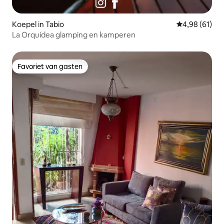
Koepel in Tabio
Gemiddelde be
4,98 (61)
La Orquídea glamping en kamperen
Favoriet van gasten
Favoriet van gasten