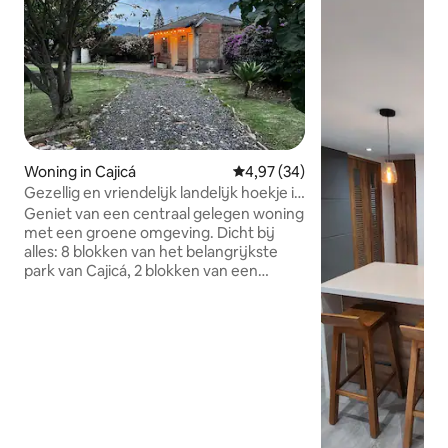
Woning in Cajicá
Gemiddelde beoordeling van 4,9
4,97 (34)
Gezellig en vriendelijk landelijk hoekje in
een stedelijke omgeving
Geniet van een centraal gelegen woning
met een groene omgeving. Dicht bij
alles: 8 blokken van het belangrijkste
park van Cajicá, 2 blokken van een
winkelgebied en verschillende opties
voor openbaar vervoer. De plek heeft
heel wat vogels die hun verschillende
fluitjes laten horen. We zijn gelegen op
15 minuten afstand van de
Zoutkathedraal. Er zijn vijf vriendelijke
honden om van te genieten. Als je van
fietsen houdt, of als je voor een langer
verblijf komt, dan moet je hier zijn. Het