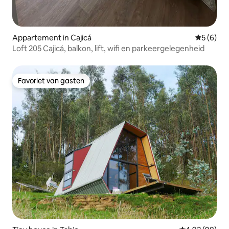
Appartement in Cajicá
Gemiddeld
5 (6)
Loft 205 Cajicá, balkon, lift, wifi en parkeergelegenheid
Favoriet van gasten
Favoriet van gasten