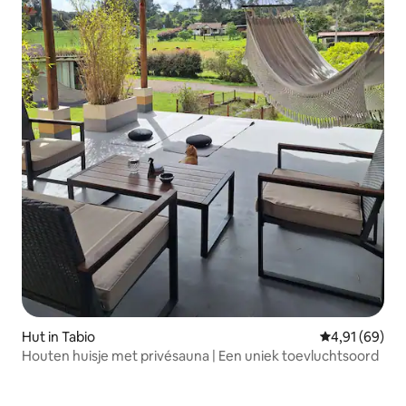
Hut in Tabio
Gemiddelde be
4,91 (69)
Houten huisje met privésauna | Een uniek toevluchtsoord