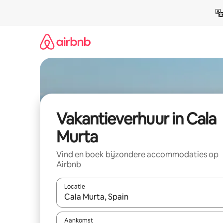
Ga
direct
naar
inhoud
Vakantieverhuur in Cala
Murta
Vind en boek bijzondere accommodaties op
Airbnb
Locatie
Wanneer er suggesties beschikbaar zijn, maak je 
Aankomst