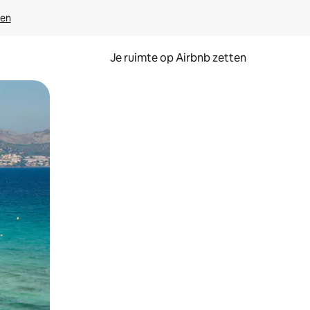
ven
Je ruimte op Airbnb zetten
ken of swipen.