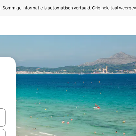
Sommige informatie is automatisch vertaald. 
Originele taal weerge
een keuze met je de pijltjestoetsen omhoog en omlaag, óf door te tik