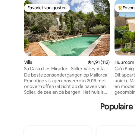
Favoriet van gasten
Favor
Favoriet van gasten
Topfavor
Villa
Gemiddelde beoordeling
4,91 (112)
Huurcom
Sa Casa d 'es Mirador - Sóller Valley Villa -
Ca'n Puig 
Stunn
volwassen
De beste zonsondergangen op Mallorca.
Dit appar
Prachtige villa gerenoveerd in 2019 met
unieke Ma
onovertroffen uitzicht op de haven van
en moder
Sóller, de zee en de bergen. Het huis is
gecombine
geïsoleerd (zonder buren), maar op
nodig hebt
slechts 5 minuten rijden van de stad
Het appar
Populaire
Sóller.<br><br>Het bestaat uit 3
tweede ve
slaapkamers, 2 badkamers, keuken met
heeft dir
eiland en een glazen panoramische
overdekt t
woonkamer, allemaal op één verdieping.
dat met d
Op de begane grond een groot
gedeeld.