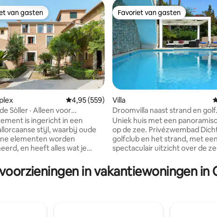
iet van gasten
Favoriet van gasten
iet van gasten
Favoriet van gasten
 van 4,91 uit 5, 112 recensies
plex
Gemiddelde beoordeling van 4,95 uit 5, 559 r
4,95 (559)
Villa
G
de Sòller · Alleen voor
Droomvilla naast strand en golf. Prachti
en (+12), geweldig.
uitzicht
tement is ingericht in een
Uniek huis met een panoramisc
llorcaanse stijl, waarbij oude
op de zee. Privézwembad Dicht
ne elementen worden
golfclub en het strand, met ee
erd, en heeft alles wat je
spectaculair uitzicht over de z
 voor je vakantie op het eiland.
ligt op 800 m2 met 357 m2
tement bevindt zich op de
woonoppervlak. Ruime woonk
 voorzieningen in vakantiewoningen in 
rdieping en de slaapkamer
eetkamer, de keuken is volledig
ecte toegang tot een klein
en sluit aan op een terras, 5
erras met uitzicht op de tuin,
comfortabele slaapkamers, 4
e andere gasten wordt
badkamers, jacuzzy en garder
 De woonkamer heeft een
Verschillende terrassen met