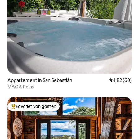
Appartement in San Sebastián
Gemiddelde be
4,82 (60)
MAGA Relax
Favoriet van gasten
Topfavoriet van gasten