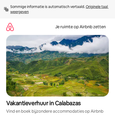
Ga
Sommige informatie is automatisch vertaald. 
Originele taal 
direct
weergeven
naar
inhoud
Je ruimte op Airbnb zetten
Vakantieverhuur in Calabazas
Vind en boek bijzondere accommodaties op Airbnb