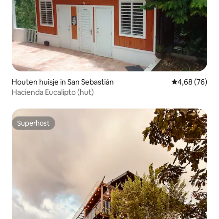
Houten huisje in San Sebastián
Gemiddelde be
4,68 (76)
Hacienda Eucalipto (hut)
Superhost
Superhost