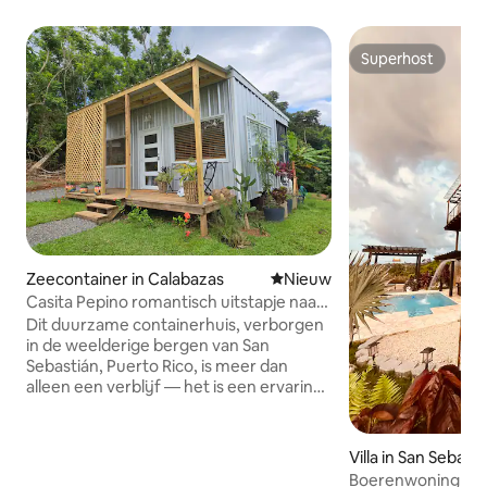
Superhost
Superhost
Zeecontainer in Calabazas
Nieuwe accommodatie
Nieuw
Casita Pepino romantisch uitstapje naar
de bergen in PR
Dit duurzame containerhuis, verborgen
in de weelderige bergen van San
Sebastián, Puerto Rico, is meer dan
alleen een verblijf — het is een ervaring.
Word wakker met het geluid van
ritselende mangobomen, drink je
ochtendkoffie met een panoramisch
Villa in San Sebast
uitzicht en laat de natuur je op de meest
Boerenwoning (a