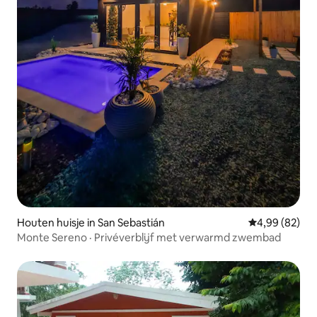
Houten huisje in San Sebastián
Gemiddelde be
4,99 (82)
Monte Sereno · Privéverblijf met verwarmd zwembad