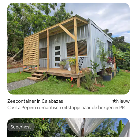
Zeecontainer in Calabazas
Nieuwe ac
Nieuw
Casita Pepino romantisch uitstapje naar de bergen in PR
Superhost
Superhost