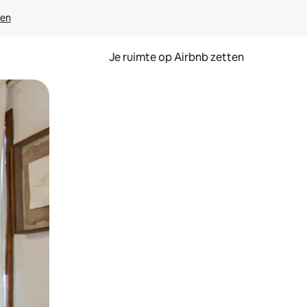
ven
Je ruimte op Airbnb zetten
ken of swipen.