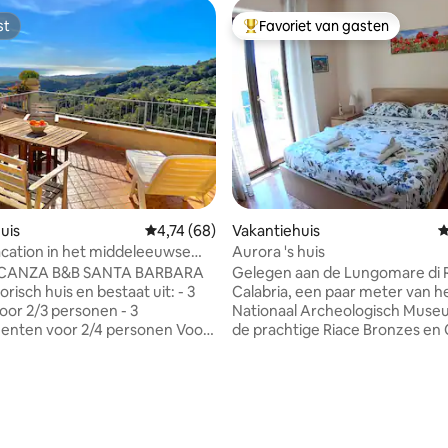
st
Favoriet van gasten
st
Topfavoriet van gasten
uis
Gemiddelde beoordeling van 4,74 uit 5, 68 r
4,74 (68)
Vakantiehuis
G
cation in het middeleeuwse
Aurora 's huis
lato
CANZA B&B SANTA BARBARA
Gelegen aan de Lungomare di 
orisch huis en bestaat uit: - 3
Calabria, een paar meter van h
oor 2/3 personen - 3
Nationaal Archeologisch Mus
ten voor 2/4 personen Voor
de prachtige Riace Bronzes en
ort, terrassen met uitzicht op
Garibaldi, 100 m van Lido Statio
 bergen met tafel en stoelen,
van het centraal station. Het
oonsbed, grote badkamer met
appartement is 5 minuten lope
van 4,83 uit 5, 124 recensies
igen ingang, tv, wasmachine.
haven, een plaats van vertrek 
r. Het huis is gelegen
maritieme verbindingen naar Sic
to, een charmant, middeleeuws
Eolische eilanden. Je bereikt de zee en