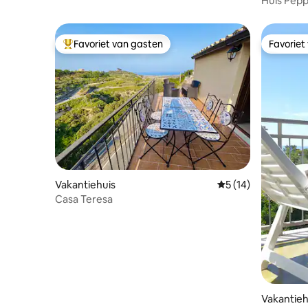
Huis Pepp
huis-
Favoriet van gasten
Favoriet
Topfavoriet van gasten
Favoriet
Vakantiehuis
Gemiddelde beoorde
5 (14)
Casa Teresa
Vakantieh