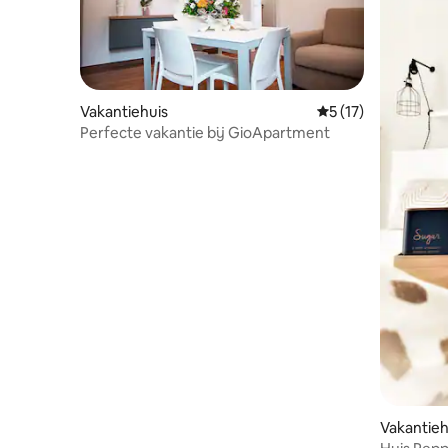
Vakantiehuis
Gemiddelde beoorde
5 (17)
Perfecte vakantie bij GioApartment
Vakantieh