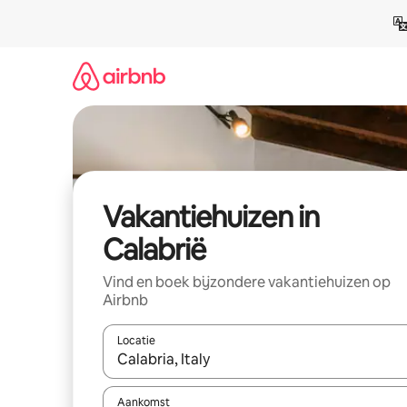
Ga
direct
naar
inhoud
Vakantiehuizen in
Calabrië
Vind en boek bijzondere vakantiehuizen op
Airbnb
Locatie
Wanneer er suggesties beschikbaar zijn, maak je 
Aankomst