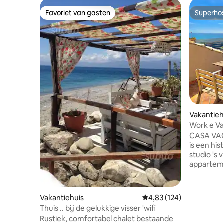
Favoriet van gasten
Superho
Favoriet van gasten
Superho
Vakantieh
Work e Va
dorp Bado
CASA VA
is een hist
studio 's v
appartemen
alle comf
zee en de
tweepers
Vakantiehuis
Gemiddelde beoordeling 
4,83 (124)
douche, e
Thuis .. bij de gelukkige visser 'wifi
Fietsen beschikbaa
Rustiek, comfortabel chalet bestaande
in Badola