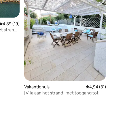
Gemiddelde beoordeling van 4,89 uit 5, 19 recensies
4,89 (19)
et strand
Vakantiehuis
Gemiddelde beoordelin
4,94 (31)
[Villa aan het strand] met toegang tot
privéstrand
ecensies