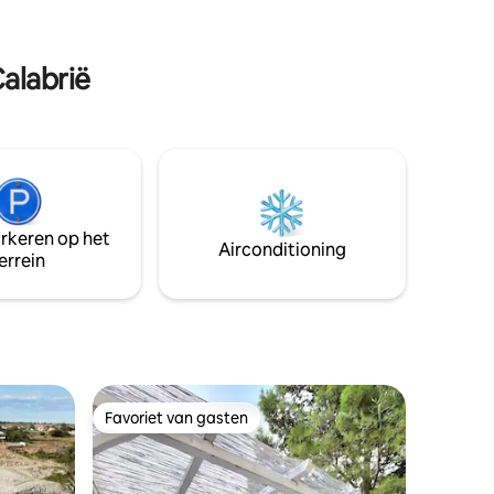
 minuten
een comfortabele en leefbare keuken,
woonkamer met open haard en tv.
Woonkamer en hoofdslaapkamer
Calabrië
voorzien van airconditioning.
arkeren op het
Airconditioning
errein
Favoriet van gasten
Favoriet van gasten