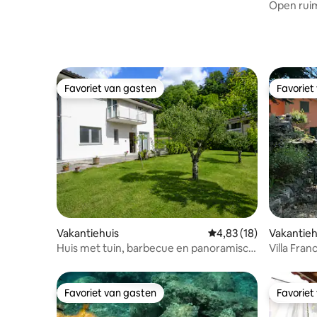
Open rui
Favoriet van gasten
Favoriet
Favoriet van gasten
Favoriet
Vakantiehuis
Gemiddelde beoordelin
4,83 (18)
Vakantieh
Huis met tuin, barbecue en panoramisch
Villa Fran
uitzicht
Favoriet van gasten
Favoriet
Favoriet van gasten
Favoriet