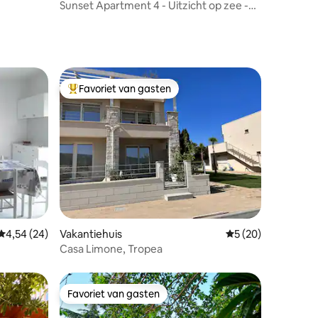
Sunset Apartment 4 - Uitzicht op zee -
Dichtbij Tropea
Favoriet van gasten
Topfavoriet van gasten
ecensies
Gemiddelde beoordeling van 4,54 uit 5, 24 recensies
4,54 (24)
Vakantiehuis
Gemiddelde beoorde
5 (20)
Casa Limone, Tropea
Favoriet van gasten
Favoriet van gasten