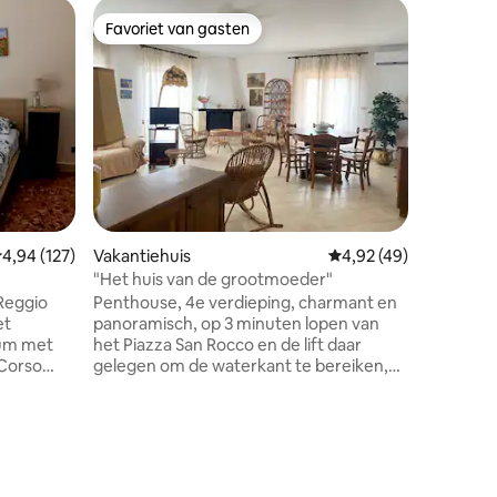
Vakantie
Favoriet van gasten
Favorie
Favoriet van gasten
Favorie
appartem
Ontspan 
rustige 
gereserv
kant en 
en op ee
gratis p
naar gast
mogelijk
te bereik
ecensies
emiddelde beoordeling van 4,94 uit 5, 127 recensies
4,94 (127)
Vakantiehuis
Gemiddelde beoordelin
4,92 (49)
binnen he
wasmachi
"Het huis van de grootmoeder"
en een p
Reggio
Penthouse, 4e verdieping, charmant en
alle dien
et
panoramisch, op 3 minuten lopen van
eum met
het Piazza San Rocco en de lift daar
 Corso
gelegen om de waterkant te bereiken,
n en 1 km
zwemgelegenheden en de magische
Chianalea in een paar seconden. Grote
n van de
binnen- en buitenruimtes, licht, twee
voor
balkons en een terras met twee koele
ilië en de
slaapkamers, een tweepersoonsbed en
een eenpersoonsbed met twee bedden,