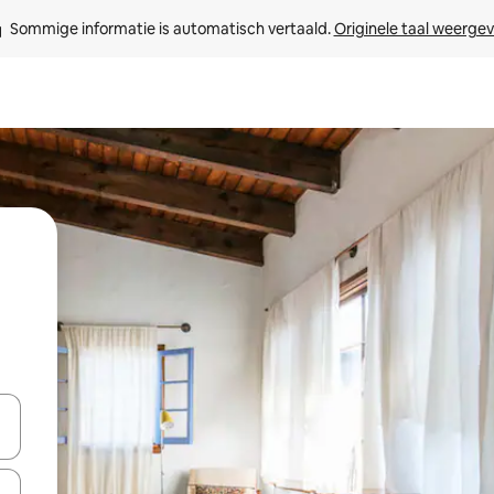
Sommige informatie is automatisch vertaald. 
Originele taal weerge
een keuze met je de pijltjestoetsen omhoog en omlaag, óf door te tik