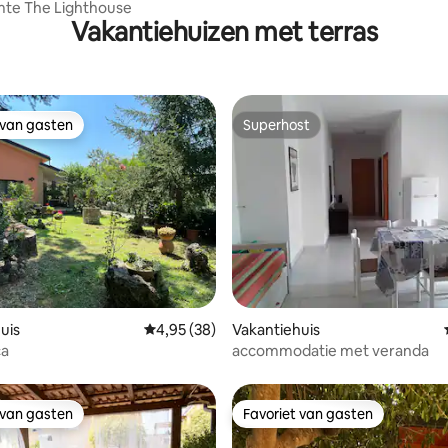
mte The Lighthouse
Vakantiehuizen met terras
 van gasten
Superhost
 van gasten
Superhost
g van 4,83 uit 5, 18 recensies
uis
Gemiddelde beoordeling van 4,95 uit 5, 38 r
4,95 (38)
Vakantiehuis
ca
accommodatie met veranda
 van gasten
Favoriet van gasten
 van gasten
Favoriet van gasten