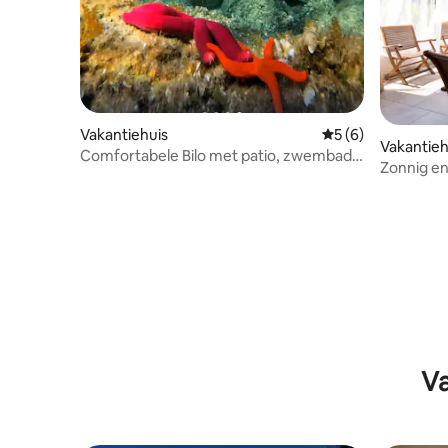
Vakantiehuis
Gemiddelde beoord
5 (6)
Vakantieh
Comfortabele Bilo met patio, zwembad 3
Zonnig en
m van de zee
Stappen n
Zwemba
Va