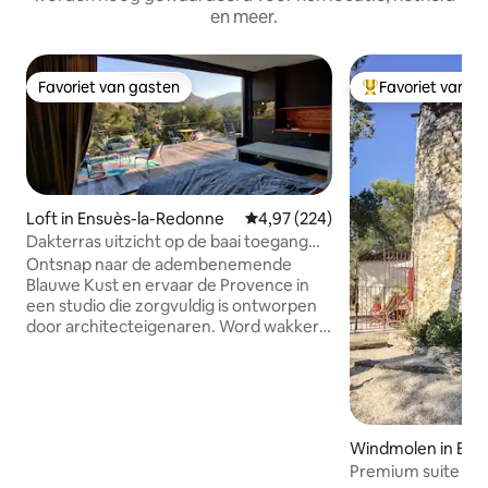
en meer.
Favoriet van gasten
Favoriet van g
Favoriet van gasten
Topfavoriet van 
Loft in Ensuès-la-Redonne
Gemiddelde beoordeling van 4,97
4,97 (224)
Dakterras uitzicht op de baai toegang
tot het strand
Ontsnap naar de adembenemende
Blauwe Kust en ervaar de Provence in
een studio die zorgvuldig is ontworpen
door architecteigenaren. Word wakker
met een prachtig uitzicht op de heuvels
en de zee vanaf je eigen terras en geniet
van alle moderne gemakken. Loop naar
het zandstrand en verken de baaien met
een gratis zeekajak. Gunstig gelegen op
Windmolen in Bouc
10 minuten van het lokale treinstation en
Premium suite met
25 minuten van de luchthaven van