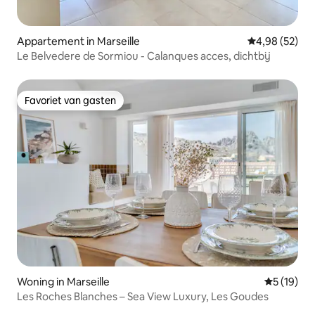
Appartement in Marseille
Gemiddelde be
4,98 (52)
Le Belvedere de Sormiou - Calanques acces, dichtbij
Favoriet van gasten
Favoriet van gasten
Woning in Marseille
Gemiddelde
5 (19)
Les Roches Blanches – Sea View Luxury, Les Goudes