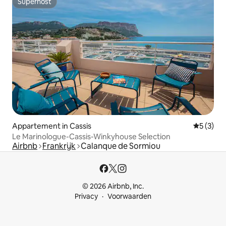
Superhost
Superhost
Appartement in Cassis
Gemiddeld
5 (3)
Le Marinologue-Cassis-Winkyhouse Selection
Airbnb
Frankrijk
Calanque de Sormiou
© 2026 Airbnb, Inc.
Privacy
Voorwaarden