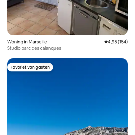
Woning in Marseille
Gemiddelde beo
4,95 (154)
Studio parc des calanques
Favoriet van gasten
Favoriet van gasten