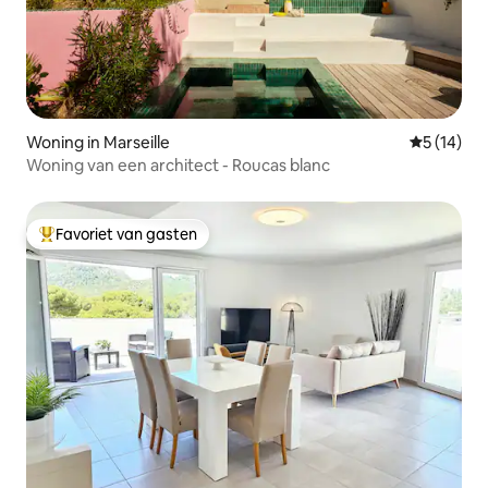
Woning in Marseille
Gemiddelde
5 (14)
Woning van een architect - Roucas blanc
Favoriet van gasten
Topfavoriet van gasten